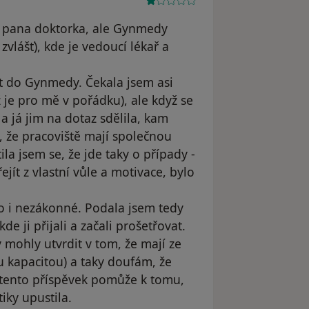
e pana doktorka, ale Gynmedy
vlášť), kde je vedoucí lékař a
jít do Gynmedy. Čekala jsem asi
 je pro mě v pořádku), ale když se
 a já jim na dotaz sdělila, kam
 že pracoviště mají společnou
la jsem se, že jde taky o případy -
jít z vlastní vůle a motivace, bylo
 to i nezákonné. Podala jsem tedy
e ji přijali a začali prošetřovat.
 mohly utvrdit v tom, že mají ze
u kapacitou) a taky doufám, že
 tento příspěvek pomůže k tomu,
ky upustila.