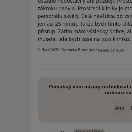
ostatně nedostavily ani později. Pros
zákroku nebyla. Prostředí kliniky je m
personálu skvělý. Celá návštěva od vs
jen asi 25 minut. Takže bych tímto cht
přístup. Zatím mám výsledky dobré, al
musela, jela bych zase na tuto kliniku.
podle názoru uživate
9. října 2025
•
Gynmeda Brno
•
Jiný
•
Nahlásit zneužití
Pomáhají vám názory rozhodovat o 
ordinaci na
Ano