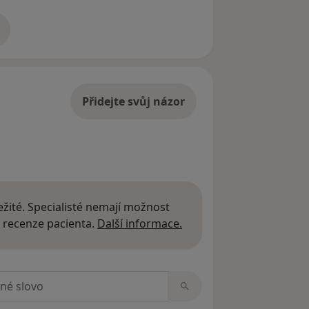
í
adrese
rvikální patologii a kolposkopii,
Přidejte svůj názor
žité. Specialisté nemají možnost
Další informace o názor
 recenze pacienta.
Další informace.
zorech