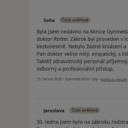
Soňa
Číslo ověřené
S
Byla jsem nedávno na klinice Gynmeda
doktor Rotter. Zákrok byl proveden v l
bezbolestně. Nebylo žádné krvácení a 
Pan doktor velice milý, empatický, s l
Taktéž zdravotnický personál příjemný
odborný a profesionální přístup,
podle názoru uži
15. června 2026
•
Gynmeda Brno
•
Jiný
•
Nahlásit zneužití
Jaroslava
Číslo ověřené
J
30. ledna jsem byla na zákroku /odstr