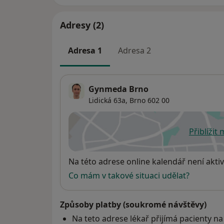
2005 Specializovaná atestace gynekologie-p
atest. II.stupně)
2006 Certifikace k provádění operací na Ro
Adresy (2)
projekt v ČR)
2007 Funkční licence F07 pro provádění ko
Adresa 1
Adresa 2
2008 Licence pro výkon vedoucí lékař – pri
porodnictví
2009 Specializovaná atestace z reprodukčn
Gynmeda Brno
2014 Obhajoba Ph.D.
Lidická 63a,
Brno
602 00
Zahraniční stáže
Přiblížit
2006 New Jersey, USA
se
2006 Paříž, Francie
Dostupnost
Na této adrese online kalendář není aktiv
Členství v odborných společnostech
Co mám v takové situaci udělat?
Sekce asistované reprodukce ČGPS
Endoskopická sekce ČGPS
Česká odborná společnost pro cervikální pa
Způsoby platby (soukromé návštěvy)
Česká gynekologicko-porodnická společno
Na teto adrese lékař přijímá pacienty na