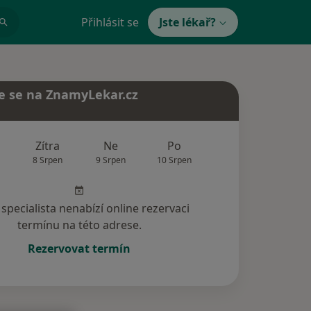
Přihlásit se
Jste lékař?
e se na ZnamyLekar.cz
Zítra
Ne
Po
Út
St
8 Srpen
9 Srpen
10 Srpen
11 Srpen
12 Srp
specialista nenabízí online rezervaci
termínu na této adrese.
Rezervovat termín