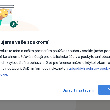
iverzity Brno - všeobecné lékařství
řské fakultě LF MU Brno
ujeme vaše soukromí
nika LF MU Brno (vedoucí lékař)
inika LF MU Brno (vrchní služby, velká
ovolujete nám a našim partnerům používat soubory cookie (nebo po
e) ke shromažďování údajů pro statistické účely a poskytování obs
ich zvyklostí při procházení. Své preference můžete kdykoli zkontro
ř)
t v nastavení. Další informace naleznete v
zásadách ochrany soukr
doucí lékař gynekologie a Centra
okie.
ékař pracoviště a odborný garant)
ách nejsou k dispozici
P
Upravit nastavení
ádné informace o svých službách.
porodnictví I.stupně