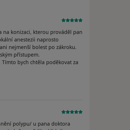
 na konizaci, kterou prováděl pan
okální anestezii naprosto
ani nejmenší bolest po zákroku.
idským přístupem.
. Tímto bych chtěla poděkovat za
vatele Soňa
anění polypu/ u pana doktora