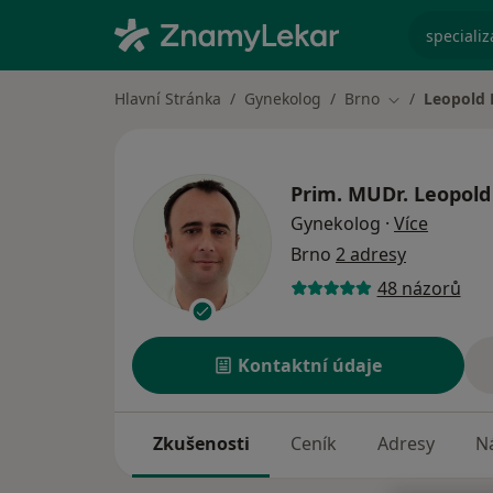
specializ
Hlavní Stránka
Gynekolog
Brno
Leopold 
Změna města
Prim. MUDr.
Leopold
o specia
Gynekolog
·
Více
Brno
2 adresy
48 názorů
Kontaktní údaje
Zkušenosti
Ceník
Adresy
Ná