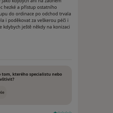
tě jako kdybych ani na žádném
oc hezké a přístup ostatního
tupu do ordinace po odchod trvala
ěla i poděkovat za veškerou péči i
e kdybych ještě někdy na konizaci
le Eva D.
tom, kterého specialistu nebo
vštívit?
Ne