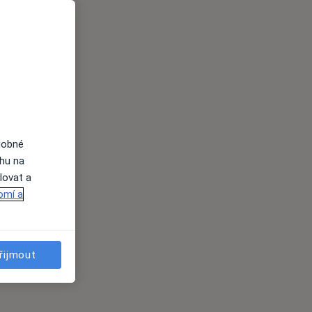
dobné
ahu na
lovat a
omí a
řijmout