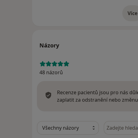
Členství ve výborech odborných společnost
Více
o 
2006 - 2014 Česká odborná společnost pro ce
sekce ČGPS
Názory
48 názorů
Recenze pacientů jsou pro nás důle
zaplatit za odstranění nebo změnu
Hledejte v ná