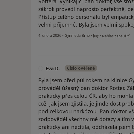
Rottera. Vynikající pan doktor, vše sroz
zákrok provedl naprosto perfektně, b
Přístup celého personálu byl empatic
velmi příjemné. Byla jsem velmi spoko
podle názoru uživat
4. února 2026
•
Gynmeda Brno
•
Jiný
•
Nahlásit zneužití
Eva D.
Číslo ověřené
E
Byla jsem před půl rokem na klinice G
prováděl úžasný pan doktor Rotter. Zák
prakticky přes celou ČR, aby ho mohla 
což, jak jsem zjistila, je jinde dost pr
pod celkovou narkózou. Pan doktor vš
zodpověděl všechny mé dotazy a tím v
prakticky ani necítila, odcházela jsem 