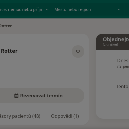
ace, nemoc nebo příjmení
Město nebo region
Rotter
Objednejt
Neaktivní
 Rotter
lizacích
Dnes
7 Srpen
Tento 
Rezervovat termín
zory pacientů (48)
Odpovědi (1)