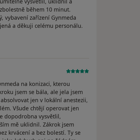
umitelně vysvětlil, uklidnil a
ezbolestně během 10 minut.
ký, vybavení zařízení Gynmeda
jená a děkuji celému personálu.
ele Jaroslava
ynmeda na konizaci, kterou
roku jsem se bála, ale jela jsem
absolvovat jen v lokální anestezii,
oblém. Všude chtějí operovat jen
e dopodrobna vysvětlil,
ším mě uklidnil. Zákrok jsem
bez krvácení a bez bolestí. Ty se