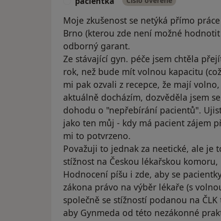
pacientka
Číslo ověřené
P
Moje zkušenost se netýká přímo prác
Brno (kterou zde není možné hodnotit z
odborný garant.
Ze stávající gyn. péče jsem chtěla pře
rok, než bude mít volnou kapacitu (což
mi pak ozvali z recepce, že mají volno,
aktuálně docházím, dozvěděla jsem se,
dohodu o "nepřebírání pacientů". Ujisti
jako ten můj - kdy má pacient zájem pře
mi to potvrzeno.
Považuji to jednak za neetické, ale je
stížnost na Českou lékařskou komoru, kd
Hodnocení píšu i zde, aby se pacientky
zákona právo na výběr lékaře (s volno
společně se stížností podanou na ČLK
aby Gynmeda od této nezákonné prakti