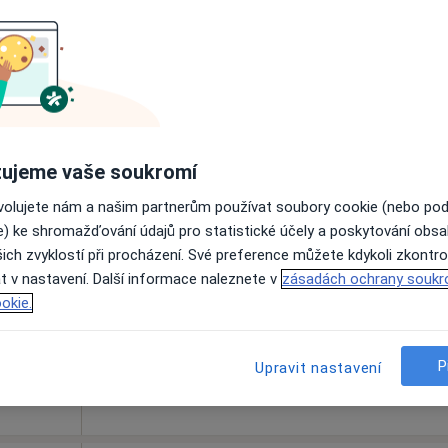
Rezervovat termín
ujeme vaše soukromí
ovolujete nám a našim partnerům používat soubory cookie (nebo po
šová
Dnes
Zítra
So
Ne
e) ke shromažďování údajů pro statistické účely a poskytování obs
6 Srpen
7 Srpen
8 Srpen
9 Srpen
ich zvyklostí při procházení. Své preference můžete kdykoli zkontro
t v nastavení. Další informace naleznete v
zásadách ochrany soukr
Online rezervace termínu není k dispozic
okie.
Rezervovat termín
P
Upravit nastavení