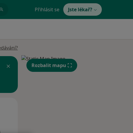
Přihlásit se
Jste lékař?
edávání?
Rozbalit mapu
Po
Út
St
10 Srpen
11 Srpen
12 Srpen
i