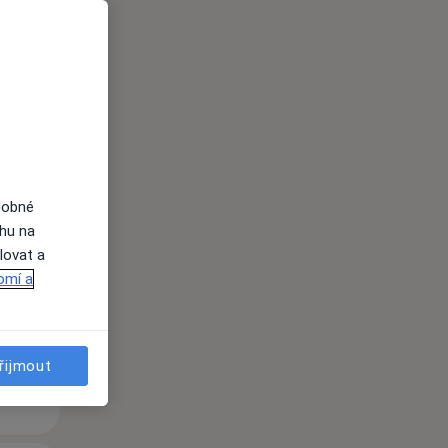
dobné
Po
Út
St
ahu na
10 Srpen
11 Srpen
12 Srpen
lovat a
omí a
i
řijmout