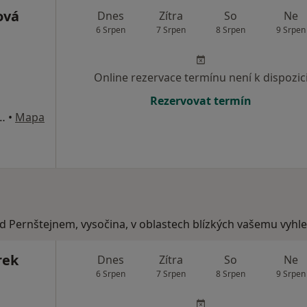
ová
Dnes
Zítra
So
Ne
6 Srpen
7 Srpen
8 Srpen
9 Srpen
Online rezervace termínu není k dispozic
Rezervovat termín
3, Nové Město na Moravě
•
Mapa
ad Pernštejnem, vysočina, v oblastech blízkých vašemu vyhl
rek
Dnes
Zítra
So
Ne
6 Srpen
7 Srpen
8 Srpen
9 Srpen