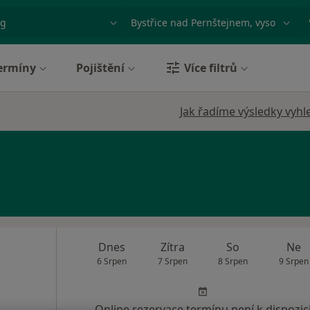
ace, nemoc nebo příjmení
Město nebo region
ermíny
Pojištění
Více filtrů
Jak řadíme výsledky vyhl
Dnes
Zítra
So
Ne
6 Srpen
7 Srpen
8 Srpen
9 Srpen
Online rezervace termínu není k dispozic