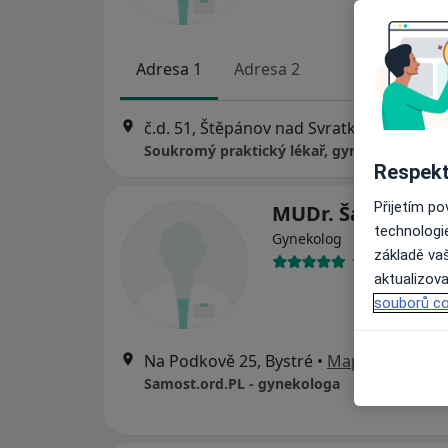
Adresa 1
Adresa 2
č.d. 51, Štěpánov nad Svratkou
•
Mapa
Soukromý praktický lékař, gynekolog
Respekt
Přijetím p
MUDr. Šárka Divi
technologi
Gynekolog
základě vaš
13 názorů
aktualizova
souborů co
Na Podkově 25, Bystré
•
Mapa
Samost.ord.PL - gynekologa