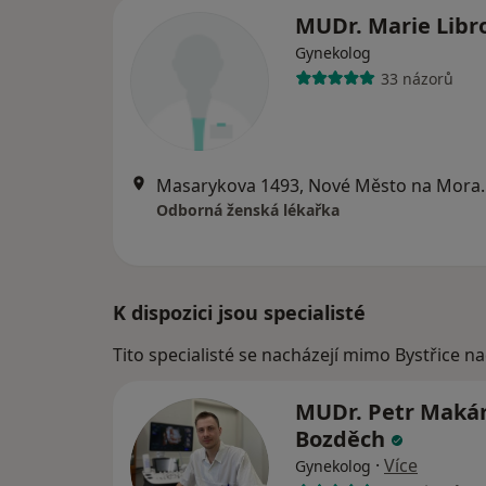
MUDr. Marie Libr
Gynekolog
33 názorů
Masarykova 149
Odborná ženská lékařka
K dispozici jsou specialisté
Tito specialisté se nacházejí mimo Bystřice n
MUDr. Petr Maká
Bozděch
·
Více
Gynekolog