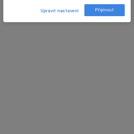
Přijmout
Upravit nastavení
MUDr. Petr Makárek Bozděch
·
Více
Gynekolog
242 názorů
Adresa
Online
Moravcova 261/5, Kroměříž
•
Mapa
MUDr. Petr Bozděch
Tento specialista nenabízí online rezervaci termínu na této adrese.
Rezervovat termín