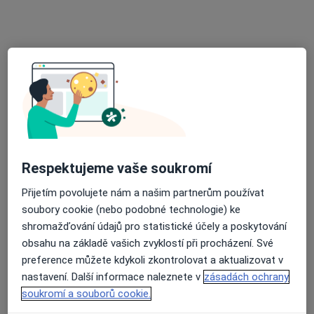
MUDr. Lea Chroustová
Gynekolog
33 názorů
Komenského 429, Lysice
•
Mapa
gynekologie a porodnictví
Tento specialista nenabízí online rezervaci termínu na této adrese.
Rezervovat termín
Respektujeme vaše soukromí
K dispozici jsou specialisté
Přijetím povolujete nám a našim partnerům používat
soubory cookie (nebo podobné technologie) ke
Tito specialisté se nacházejí mimo Boskovice,
shromažďování údajů pro statistické účely a poskytování
jihomoravský, v oblastech blízkých vašemu
obsahu na základě vašich zvyklostí při procházení. Své
vyhledávání.
preference můžete kdykoli zkontrolovat a aktualizovat v
nastavení. Další informace naleznete v
zásadách ochrany
soukromí a souborů cookie.