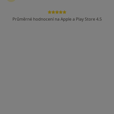
Průměrné hodnocení na Apple a Play Store 4.5
MUDr. Darina Kupková
Gynekolog
9 názorů
Budovatelská 443, Černá Hora
•
Mapa
Gynekologie a porodnictví
Tento specialista nenabízí online rezervaci termínu na této adrese.
Rezervovat termín