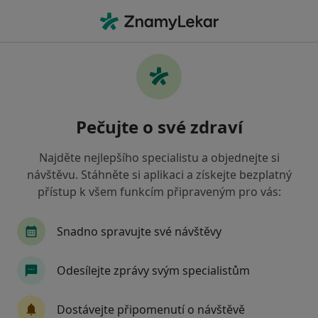
Hla
Gynekolog • Boskovice, jihomoravský
Filtry
Mapa
Gynekolog Boskovice
Pečujte o své zdraví
Jak řadíme výsledky vyhledávání?
Najděte nejlepšího specialistu a objednejte si
návštěvu. Stáhněte si aplikaci a získejte bezplatný
Jakou pojišťovnu máte?
přístup k všem funkcím připraveným pro vás:
Oborová zdravotní pojišťovna
Snadno spravujte své návštěvy
Odesílejte zprávy svým specialistům
Dostávejte připomenutí o návštěvě