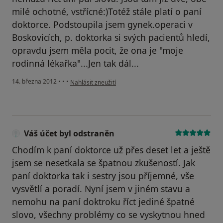
milé ochotné, vstřícné:)Totéž stále platí o paní
doktorce. Podstoupila jsem gynek.operaci v
Boskovicích, p. doktorka si svých pacientů hledí,
opravdu jsem měla pocit, že ona je "moje
rodinná lékařka"...Jen tak dál...
podle názoru uživatele Váš účet byl odstraněn
14. března 2012
•
•
•
Nahlásit zneužití
Váš účet byl odstraněn
Chodím k paní doktorce už přes deset let a ještě
jsem se nesetkala se špatnou zkušeností. Jak
paní doktorka tak i sestry jsou příjemné, vše
vysvětlí a poradí. Nyní jsem v jiném stavu a
nemohu na paní doktroku říct jediné špatné
slovo, všechny problémy co se vyskytnou hned