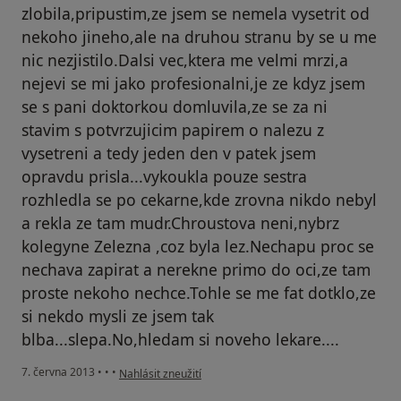
zlobila,pripustim,ze jsem se nemela vysetrit od
nekoho jineho,ale na druhou stranu by se u me
nic nezjistilo.Dalsi vec,ktera me velmi mrzi,a
nejevi se mi jako profesionalni,je ze kdyz jsem
se s pani doktorkou domluvila,ze se za ni
stavim s potvrzujicim papirem o nalezu z
vysetreni a tedy jeden den v patek jsem
opravdu prisla...vykoukla pouze sestra
rozhledla se po cekarne,kde zrovna nikdo nebyl
a rekla ze tam mudr.Chroustova neni,nybrz
kolegyne Zelezna ,coz byla lez.Nechapu proc se
nechava zapirat a nerekne primo do oci,ze tam
proste nekoho nechce.Tohle se me fat dotklo,ze
si nekdo mysli ze jsem tak
blba...slepa.No,hledam si noveho lekare....
podle názoru uživatele Váš účet byl odstraněn
7. června 2013
•
•
•
Nahlásit zneužití