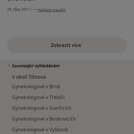
podle názoru uživatele Váš účet byl odstraněn
29. října 2011
•
•
•
Nahlásit zneužití
Zobrazit více
výše uvedené názory
Související vyhledávání
V okolí Tišnova
Gynekologové v Brně
Gynekologové v Třebíči
Gynekologové v Ivančicích
Gynekologové v Boskovicích
Gynekologové v Vyškově