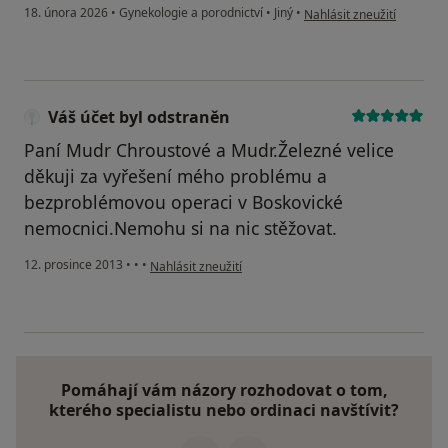
podle názoru uživatele Ka
18. února 2026
•
Gynekologie a porodnictví
•
Jiný
•
Nahlásit zneužití
Váš účet byl odstraněn
Paní Mudr Chroustové a Mudr.Železné velice
děkuji za vyřešení mého problému a
bezproblémovou operaci v Boskovické
nemocnici.Nemohu si na nic stěžovat.
podle názoru uživatele Váš účet byl odstraněn
12. prosince 2013
•
•
•
Nahlásit zneužití
Pomáhají vám názory rozhodovat o tom,
kterého specialistu nebo ordinaci navštívit?