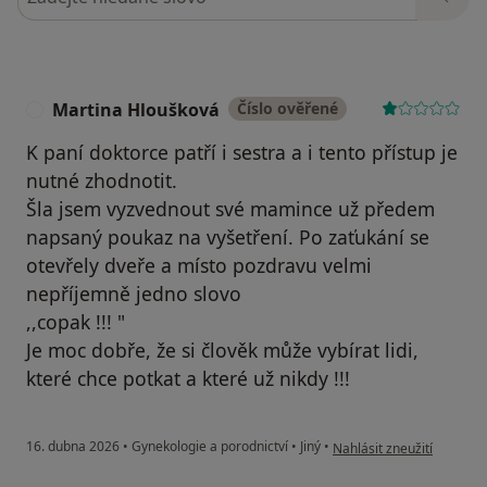
Martina Hloušková
Číslo ověřené
M
K paní doktorce patří i sestra a i tento přístup je
nutné zhodnotit.
Šla jsem vyzvednout své mamince už předem
napsaný poukaz na vyšetření. Po zaťukání se
otevřely dveře a místo pozdravu velmi
nepříjemně jedno slovo
,,copak !!! "
Je moc dobře, že si člověk může vybírat lidi,
které chce potkat a které už nikdy !!!
podle názoru uživatele M
16. dubna 2026
•
Gynekologie a porodnictví
•
Jiný
•
Nahlásit zneužití