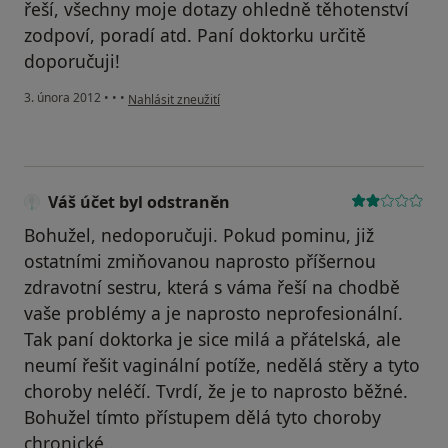
řeší, všechny moje dotazy ohledně těhotenství
zodpoví, poradí atd. Paní doktorku určitě
doporučuji!
podle názoru uživatele Váš účet byl odstraněn
3. února 2012
•
•
•
Nahlásit zneužití
Váš účet byl odstraněn
Bohužel, nedoporučuji. Pokud pominu, již
ostatními zmiňovanou naprosto příšernou
zdravotní sestru, která s váma řeší na chodbě
vaše problémy a je naprosto neprofesionální.
Tak paní doktorka je sice milá a přátelská, ale
neumí řešit vaginální potíže, nedělá stěry a tyto
choroby neléčí. Tvrdí, že je to naprosto běžné.
Bohužel tímto přístupem dělá tyto choroby
chronické...