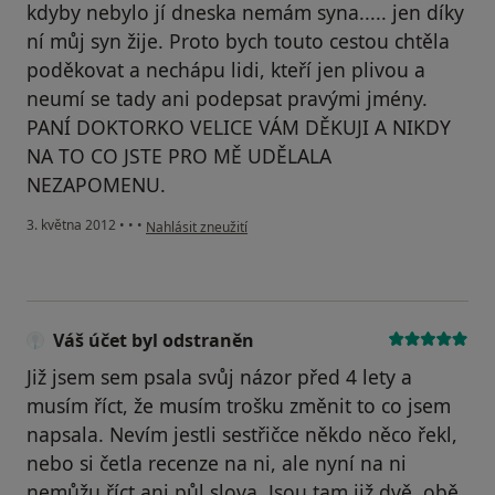
kdyby nebylo jí dneska nemám syna..... jen díky
ní můj syn žije. Proto bych touto cestou chtěla
poděkovat a nechápu lidi, kteří jen plivou a
neumí se tady ani podepsat pravými jmény.
PANÍ DOKTORKO VELICE VÁM DĚKUJI A NIKDY
NA TO CO JSTE PRO MĚ UDĚLALA
NEZAPOMENU.
podle názoru uživatele Váš účet byl odstraněn
3. května 2012
•
•
•
Nahlásit zneužití
Váš účet byl odstraněn
Již jsem sem psala svůj názor před 4 lety a
musím říct, že musím trošku změnit to co jsem
napsala. Nevím jestli sestřičce někdo něco řekl,
nebo si četla recenze na ni, ale nyní na ni
nemůžu říct ani půl slova. Jsou tam již dvě, obě