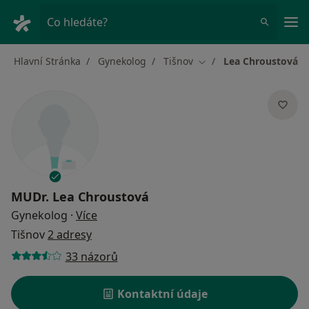
Hla
Co hledáte?
Hlavní Stránka
Gynekolog
Tišnov
Lea Chroustová
Změna města
MUDr.
Lea Chroustová
o specializacích
Gynekolog
·
Více
Tišnov
2 adresy
33 názorů
Kontaktní údaje