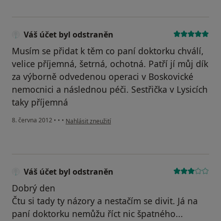
Váš účet byl odstraněn
Musím se přidat k těm co paní doktorku chválí,
velice příjemná, šetrná, ochotná. Patří jí můj dík
za výborně odvedenou operaci v Boskovické
nemocnici a následnou péči. Sestřička v Lysicích
taky příjemná
podle názoru uživatele Váš účet byl odstraněn
8. června 2012
•
•
•
Nahlásit zneužití
Váš účet byl odstraněn
Dobrý den
Čtu si tady ty názory a nestačím se divit. Já na
paní doktorku nemůžu říct nic špatného...