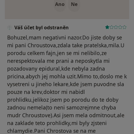
Ano
Ne
Váš účet byl odstraněn
Bohuzel,mam negativni nazor.Do jiste doby se
mi pani Chroustova,zdala take pratelska,mila.U
porodu celkem fajn,jen se mi nelibilo,ze
nerespektovala me prani a neposkytla mi
pozadovany epidural,kde nebyla zadna
pricina,abych jej mohla uzit.Mimo to,doslo me k
vysetreni u jineho lekare,kde jsem puvodne sla
pouze na krev,doktor mi nabidl
prohlidku,jelikoz jsem po porodu do te doby
zadnou nemela(to neni samozrejmne chyba
mudr Chroustove).Asi jsem mela odmitnout,ale
na zaklade teto prohlidky,mi byly zjsteni
chlamydie.Pani Chrostova se na me