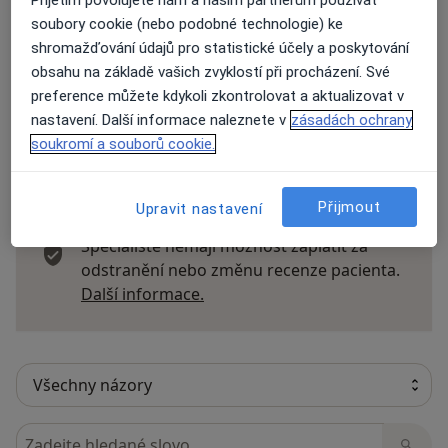
Přijetím povolujete nám a našim partnerům používat
Názory
soubory cookie (nebo podobné technologie) ke
shromažďování údajů pro statistické účely a poskytování
Přidejte svůj názor
obsahu na základě vašich zvyklostí při procházení. Své
preference můžete kdykoli zkontrolovat a aktualizovat v
nastavení. Další informace naleznete v
zásadách ochrany
soukromí a souborů cookie.
33 názorů
Přijmout
Upravit nastavení
Recenze pacientů jsou pro nás důležité.
Specialisté nemají možnost zaplatit za
odstranění nebo změnu recenze pacienta.
Další informace o názorech
Další informace.
Hledejte v názorech