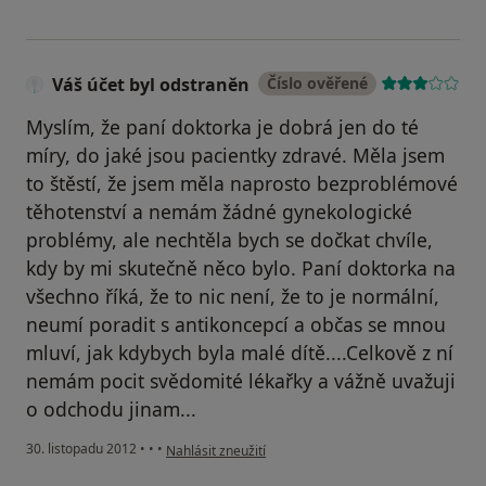
Váš účet byl odstraněn
Číslo ověřené
Myslím, že paní doktorka je dobrá jen do té
míry, do jaké jsou pacientky zdravé. Měla jsem
to štěstí, že jsem měla naprosto bezproblémové
těhotenství a nemám žádné gynekologické
problémy, ale nechtěla bych se dočkat chvíle,
kdy by mi skutečně něco bylo. Paní doktorka na
všechno říká, že to nic není, že to je normální,
neumí poradit s antikoncepcí a občas se mnou
mluví, jak kdybych byla malé dítě....Celkově z ní
nemám pocit svědomité lékařky a vážně uvažuji
o odchodu jinam...
podle názoru uživatele Váš účet byl odstraněn
30. listopadu 2012
•
•
•
Nahlásit zneužití