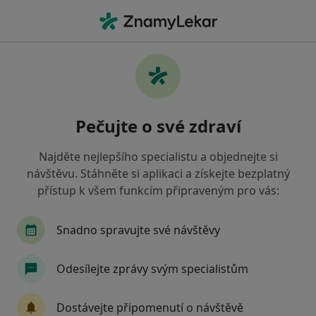
Hla
Gynekolog • Židlochovice, jihomoravský
Filtry
Mapa
Gynekolog Židlochovice
Pečujte o své zdraví
Jak řadíme výsledky vyhledávání?
Najděte nejlepšího specialistu a objednejte si
návštěvu. Stáhněte si aplikaci a získejte bezplatný
Jakou pojišťovnu máte?
přístup k všem funkcím připraveným pro vás:
Snadno spravujte své návštěvy
Odesílejte zprávy svým specialistům
Dostávejte připomenutí o návštěvě