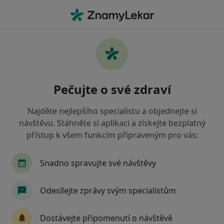
Hla
Gynekolog • Litovel, olomoucký
Filtry
Mapa
Gynekolog Litovel
Pečujte o své zdraví
Jak řadíme výsledky vyhledávání?
Najděte nejlepšího specialistu a objednejte si
návštěvu. Stáhněte si aplikaci a získejte bezplatný
Jakou pojišťovnu máte?
přístup k všem funkcím připraveným pro vás:
Snadno spravujte své návštěvy
Odesílejte zprávy svým specialistům
Dostávejte připomenutí o návštěvě