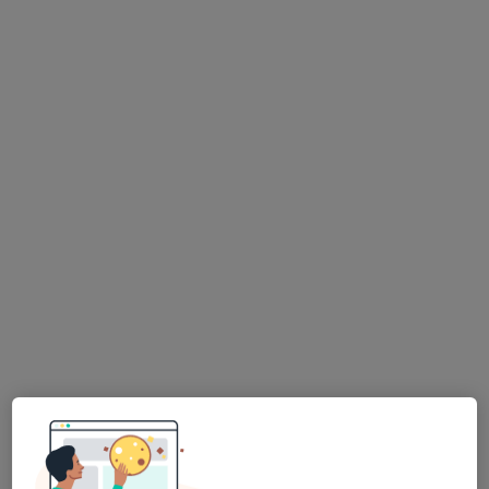
53 názorů
Horní nám. 8/285, Olomouc
•
Mapa
G-CENTRUM Olomouc s.r.o., gynekologie
Tato klinika nemá specialisty s dostupnými termíny v online kalendáři
Zobrazit profil
K dispozici jsou specialisté
Tito specialisté se nacházejí mimo Litovel,
olomoucký, v oblastech blízkých vašemu
vyhledávání.