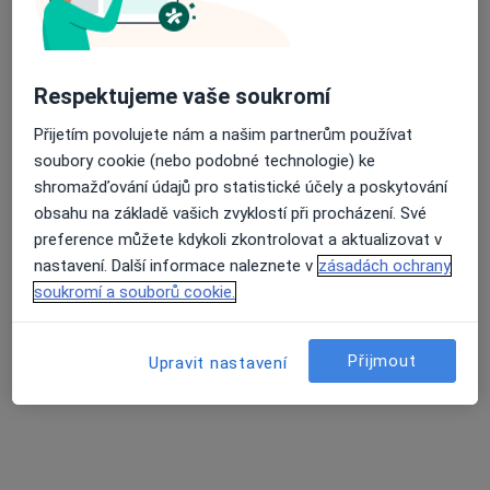
MUDr. Jiří Zvolský
·
Více
Respektujeme vaše soukromí
Gynekolog
713 názorů
Přijetím povolujete nám a našim partnerům používat
Partyzánská 3, Opava
•
Mapa
soubory cookie (nebo podobné technologie) ke
Gynekologická Ambulance - MUDr. Jiří Zvolský. Ambulance se nachází v 1.patře zdravotního střediska "KATKA"
shromažďování údajů pro statistické účely a poskytování
obsahu na základě vašich zvyklostí při procházení. Své
Tento specialista nenabízí online rezervaci termínu na této adrese.
preference můžete kdykoli zkontrolovat a aktualizovat v
Rezervovat termín
nastavení. Další informace naleznete v
zásadách ochrany
soukromí a souborů cookie.
Přijmout
Upravit nastavení