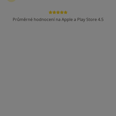
MUDr. Jitka Dvorská
·
Více
Gynekolog
Průměrné hodnocení na Apple a Play Store 4.5
4 názory
tř. Svobody 32, Olomouc
•
Mapa
Dříve Gynekologie Zouhar s.r.o., nyní Dvorská gynekologie s.r.o.
Tento specialista nenabízí online rezervaci termínu na této adrese.
Rezervovat termín
Prof. MUDr. Jiří Šantavý