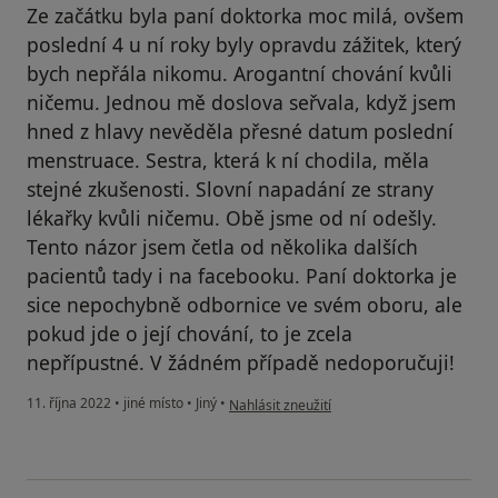
Ze začátku byla paní doktorka moc milá, ovšem
poslední 4 u ní roky byly opravdu zážitek, který
bych nepřála nikomu. Arogantní chování kvůli
ničemu. Jednou mě doslova seřvala, když jsem
hned z hlavy nevěděla přesné datum poslední
menstruace. Sestra, která k ní chodila, měla
stejné zkušenosti. Slovní napadání ze strany
lékařky kvůli ničemu. Obě jsme od ní odešly.
Tento názor jsem četla od několika dalších
pacientů tady i na facebooku. Paní doktorka je
sice nepochybně odbornice ve svém oboru, ale
pokud jde o její chování, to je zcela
nepřípustné. V žádném případě nedoporučuji!
podle názoru uživatele M.B.
11. října 2022
•
jiné místo
•
Jiný
•
Nahlásit zneužití