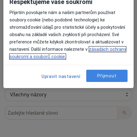
Respektujeme vaše soukromí
Přijetím povolujete nám a našim partnerům používat
soubory cookie (nebo podobné technologie) ke
63 názorů
shromažďování údajů pro statistické účely a poskytování
obsahu na základě vašich zvyklostí při procházení. Své
preference můžete kdykoli zkontrolovat a aktualizovat v
Recenze pacientů jsou pro nás důležité.
nastavení. Další informace naleznete v
zásadách ochrany
Specialisté nemají možnost zaplatit za
soukromí a souborů cookie.
odstranění nebo změnu recenze pacienta.
Další informace o názorech
Další informace.
Přijmout
Upravit nastavení
Hledejte v názorech