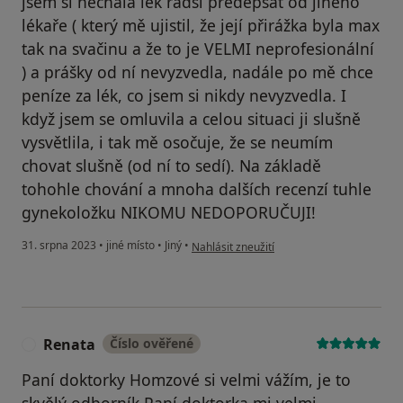
jsem si nechala lék radši předepsat od jiného
lékaře ( který mě ujistil, že její přirážka byla max
tak na svačinu a že to je VELMI neprofesionální
) a prášky od ní nevyzvedla, nadále po mě chce
peníze za lék, co jsem si nikdy nevyzvedla. I
když jsem se omluvila a celou situaci ji slušně
vysvětlila, i tak mě osočuje, že se neumím
chovat slušně (od ní to sedí). Na základě
tohohle chování a mnoha dalších recenzí tuhle
gynekoložku NIKOMU NEDOPORUČUJI!
podle názoru uživatele S.B
31. srpna 2023
•
jiné místo
•
Jiný
•
Nahlásit zneužití
Renata
Číslo ověřené
R
Paní doktorky Homzové si velmi vážím, je to