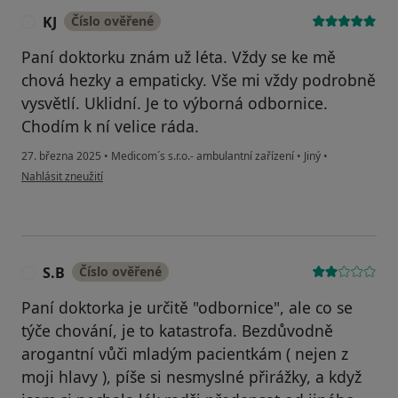
KJ
Číslo ověřené
K
Paní doktorku znám už léta. Vždy se ke mě
chová hezky a empaticky. Vše mi vždy podrobně
vysvětlí. Uklidní. Je to výborná odbornice.
Chodím k ní velice ráda.
27. března 2025
•
Medicom´s s.r.o.- ambulantní zařízení
•
Jiný
•
podle názoru uživatele KJ
Nahlásit zneužití
S.B
Číslo ověřené
S
Paní doktorka je určitě "odbornice", ale co se
týče chování, je to katastrofa. Bezdůvodně
arogantní vůči mladým pacientkám ( nejen z
moji hlavy ), píše si nesmyslné přirážky, a když