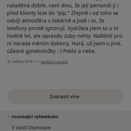
naladěná dobře, není divu, že její personál ji i
před klienty leze do "píp." Zřejmě i od toho se
odvíjí atmosféra v čekárně a jistě i to, že
telefony prostě ignorují. Vydržela jsem to u ní
hodně let, ale opravdu zuby nehty. Naštěstí pro
ni nerada měním doktory. Hurá, už jsem u jiné,
úžasné gynekoložky :-) Peklo a nebe.
podle názoru uživatele Martasek
31. května 2016
•
•
•
Nahlásit zneužití
Zobrazit více
výše uvedené názory
Související vyhledávání
V okolí Olomouce