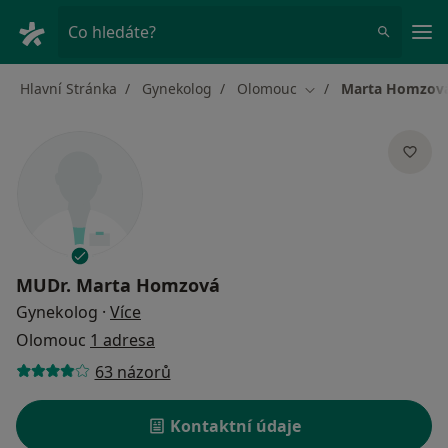
Hla
Co hledáte?
Hlavní Stránka
Gynekolog
Olomouc
Marta Homzov
Změna města
MUDr.
Marta Homzová
o specializacích
Gynekolog
·
Více
Olomouc
1 adresa
63 názorů
Kontaktní údaje