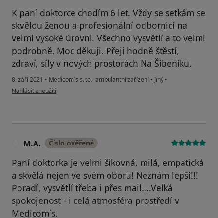
K paní doktorce chodím 6 let. Vždy se setkám se
skvělou ženou a profesionální odbornicí na
velmi vysoké úrovni. Všechno vysvětlí a to velmi
podrobně. Moc děkuji. Přeji hodně štěstí,
zdraví, síly v nových prostorách Na Šibeníku.
8. září 2021
•
Medicom´s s.r.o.- ambulantní zařízení
•
Jiný
•
podle názoru uživatele J.T.
Nahlásit zneužití
M.A.
Číslo ověřené
M
Paní doktorka je velmi šikovná, milá, empatická
a skvělá nejen ve svém oboru! Neznám lepší!!!
Poradí, vysvětlí třeba i přes mail....Velká
spokojenost - i celá atmosféra prostředí v
Medicom´s.