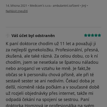
14. března 2021
•
Medicom´s s.r.o.- ambulantní zařízení
•
Jiný
•
podle názoru uživatele M.A.
Nahlásit zneužití
Váš účet byl odstraněn
K paní doktorce chodím už 11 let a považuji ji
za nejlepší gynekoložku. Profesionální, přesná,
zkušená, ale také rázná. Za celou dobu, co k ní
chodím, jsem se nesetkala se špatnou náladou
nebo arogancí ve vztahu ke mně. Je fakt,že
občas se k personálu chová přísně, ale při té
sestavě sester se ani nedivím. Čekací doba je
delší, nicméně ráda počkám a v současné době
už rozjeli objednávky přes internet, takže mi
odpadá čekání na spojení se sestrou. Paní
doktorka Homzová je profesionálka na svém