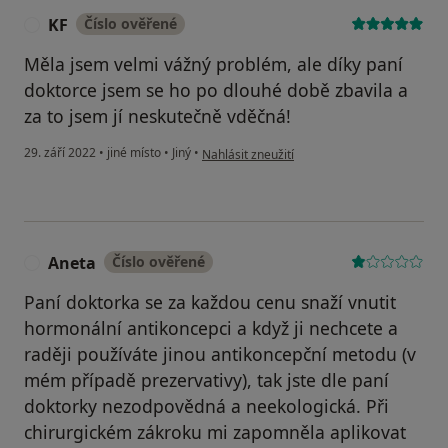
KF
Číslo ověřené
K
Měla jsem velmi vážný problém, ale díky paní
doktorce jsem se ho po dlouhé době zbavila a
za to jsem jí neskutečně vděčná!
podle názoru uživatele KF
29. září 2022
•
jiné místo
•
Jiný
•
Nahlásit zneužití
Aneta
Číslo ověřené
A
Paní doktorka se za každou cenu snaží vnutit
hormonální antikoncepci a když ji nechcete a
raději používáte jinou antikoncepční metodu (v
mém případě prezervativy), tak jste dle paní
doktorky nezodpovědná a neekologická. Při
chirurgickém zákroku mi zapomněla aplikovat