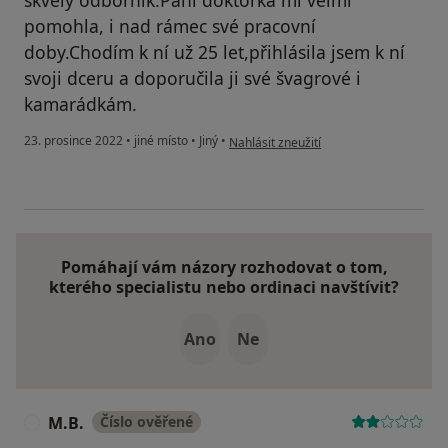
skvělý odborník.Paní doktorka mi velmi
pomohla, i nad rámec své pracovní
doby.Chodím k ní už 25 let,přihlásila jsem k ní
svoji dceru a doporučila ji své švagrové i
kamarádkám.
podle názoru uživatele Renata
23. prosince 2022
•
jiné místo
•
Jiný
•
Nahlásit zneužití
Pomáhají vám názory rozhodovat o tom,
kterého specialistu nebo ordinaci navštívit?
Ano
Ne
M.B.
Číslo ověřené
M