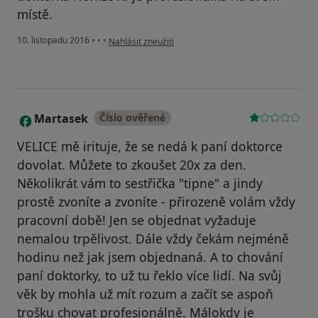
místě.
podle názoru uživatele Váš účet byl odstraněn
10. listopadu 2016
•
•
•
Nahlásit zneužití
Martasek
Číslo ověřené
M
VELICE mě irituje, že se nedá k paní doktorce
dovolat. Můžete to zkoušet 20x za den.
Několikrát vám to sestřička "tipne" a jindy
prostě zvoníte a zvoníte - přirozeně volám vždy
pracovní době! Jen se objednat vyžaduje
nemalou trpělivost. Dále vždy čekám nejméně
hodinu než jak jsem objednaná. A to chování
paní doktorky, to už tu řeklo více lidí. Na svůj
věk by mohla už mít rozum a začít se aspoň
trošku chovat profesionálně. Málokdy je