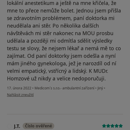
lokální anestetikum a ještě na mne křičela, že
mne to přece nemůže bolet. Jednou jsem přišla
se zdravotním problémem, paní doktorka mi
neudělala ani stěr. Po několika dalších
návštěvách mi stěr nakonec na MOU prosbu
udělala a později mi odmítla sdělit výsledky
testu se slovy, že nejsem lékař a nemá mě to co
zajímat. Od paní doktorky jsem odešla a nyní
mám jiného gynekologa, jež je narozdíl od ní
velmi empatický, vstřícný a lidský. K MUDr.
Homzové už nikdy a velice nedoporučuji.
17. února 2022
•
Medicom´s s.r.o.- ambulantní zařízení
•
Jiný
•
podle názoru uživatele Aneta
Nahlásit zneužití
J.T.
Číslo ověřené
J