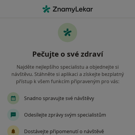
Hla
Gynekolog • Rýmařov, moravskoslezský
Filtry
Mapa
Gynekolog Rýmařov
Pečujte o své zdraví
Jak řadíme výsledky vyhledávání?
Najděte nejlepšího specialistu a objednejte si
návštěvu. Stáhněte si aplikaci a získejte bezplatný
Jakou pojišťovnu máte?
přístup k všem funkcím připraveným pro vás:
Zdravotní pojišťovna ministerstva vnitra ČR
O
Snadno spravujte své návštěvy
Odesílejte zprávy svým specialistům
Dostávejte připomenutí o návštěvě