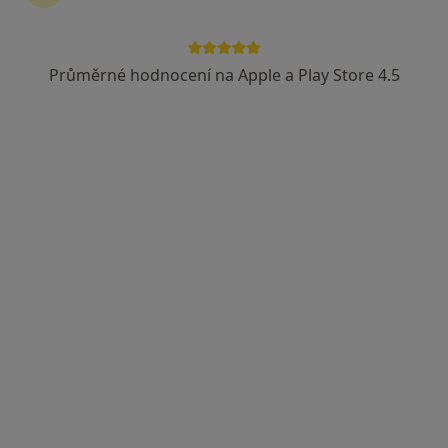
Průměrné hodnocení na Apple a Play Store 4.5
G-CENTRUM Olomouc s.r.o., gynekologie
Gynekolog, Sexuolog, Urolog
53 názorů
Horní nám. 8/285, Olomouc
•
Mapa
G-CENTRUM Olomouc s.r.o., gynekologie
Tato klinika nemá specialisty s dostupnými termíny v online kalendáři
Zobrazit profil