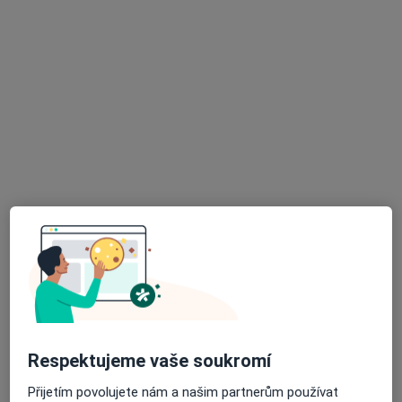
MUDr. Jiří Novák
Gynekolog
17 názorů
Horní nám. 8/285, Olomouc
•
Mapa
G-CENTRUM Olomouc s.r.o., gynekologie
Tento specialista nenabízí online rezervaci termínu na této adrese.
Rezervovat termín
K dispozici jsou specialisté
Tito specialisté se nacházejí mimo Rýmařov,
moravskoslezský, v oblastech blízkých vašemu
vyhledávání.
Respektujeme vaše soukromí
Přijetím povolujete nám a našim partnerům používat