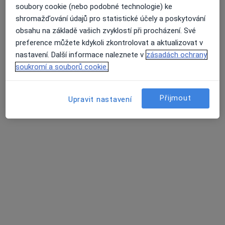
soubory cookie (nebo podobné technologie) ke
shromažďování údajů pro statistické účely a poskytování
obsahu na základě vašich zvyklostí při procházení. Své
preference můžete kdykoli zkontrolovat a aktualizovat v
nastavení. Další informace naleznete v
zásadách ochrany
MUDr. Jiří Zvolský
soukromí a souborů cookie.
·
Více
Gynekolog
713 názorů
Přijmout
Partyzánská 3, Opava
•
Mapa
Upravit nastavení
Gynekologická Ambulance - MUDr. Jiří Zvolský. Ambulance se nachází v 1.patře zdravotního střediska "KATKA"
Tento specialista nenabízí online rezervaci termínu na této adrese.
Rezervovat termín