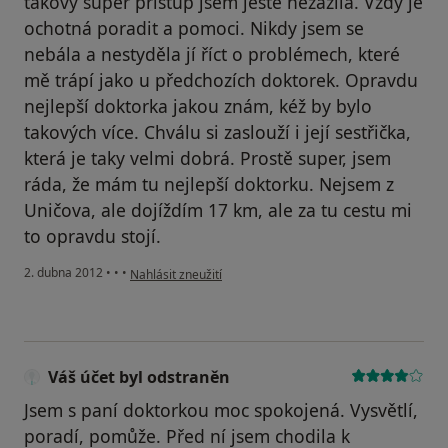
takový super přístup jsem ještě nezažila. Vždy je
ochotná poradit a pomoci. Nikdy jsem se
nebála a nestyděla jí říct o problémech, které
mě trápí jako u předchozích doktorek. Opravdu
nejlepší doktorka jakou znám, kéž by bylo
takových více. Chválu si zaslouží i její sestřička,
která je taky velmi dobrá. Prostě super, jsem
ráda, že mám tu nejlepší doktorku. Nejsem z
Uničova, ale dojíždím 17 km, ale za tu cestu mi
to opravdu stojí.
podle názoru uživatele Jola
2. dubna 2012
•
•
•
Nahlásit zneužití
Váš účet byl odstraněn
Jsem s paní doktorkou moc spokojená. Vysvětlí,
poradí, pomůže. Před ní jsem chodila k