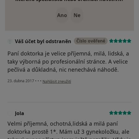
Ano
Ne
Váš účet byl odstraněn
Číslo ověřené
Paní doktorka je velice příjemná, milá, lidská, a
taky výborná po profesionální stránce. A velice
pečlivá a důkladná, nic nenechává náhodě.
podle názoru uživatele Váš účet byl odstraněn
23. dubna 2017
•
•
•
Nahlásit zneužití
Jola
J
Velmi příjemná, ochotná,lidská a milá paní
doktorka prostě 1*. Mám už 3 gynekoložku, ale