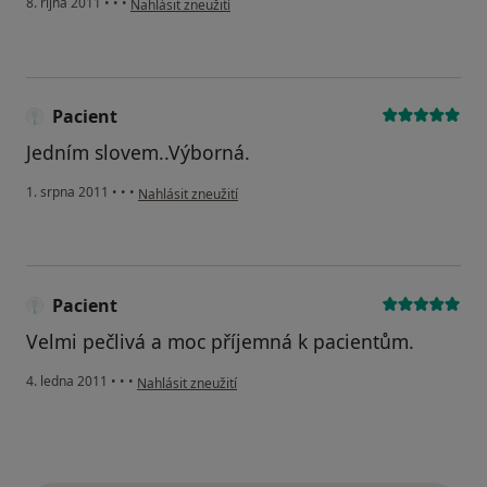
8. října 2011
•
•
•
Nahlásit zneužití
Pacient
Jedním slovem..Výborná.
podle názoru uživatele Pacient
1. srpna 2011
•
•
•
Nahlásit zneužití
Pacient
Velmi pečlivá a moc příjemná k pacientům.
podle názoru uživatele Pacient
4. ledna 2011
•
•
•
Nahlásit zneužití