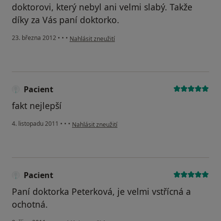
doktorovi, který nebyl ani velmi slabý. Takže
díky za Vás paní doktorko.
podle názoru uživatele Váš účet byl odstraněn
23. března 2012
•
•
•
Nahlásit zneužití
Pacient
fakt nejlepší
podle názoru uživatele Pacient
4. listopadu 2011
•
•
•
Nahlásit zneužití
Pacient
Paní doktorka Peterková, je velmi vstřícná a
ochotná.
podle názoru uživatele Pacient