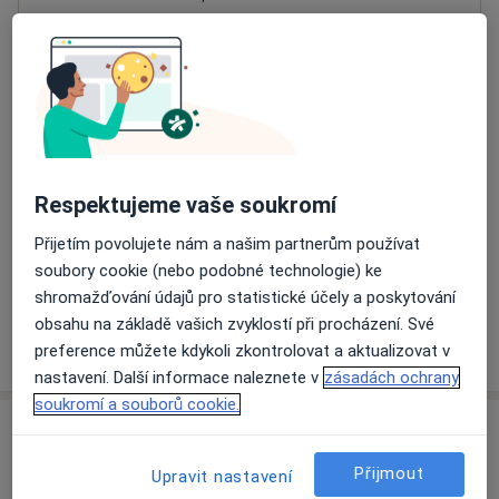
Přiblížit mapu
se otevře v nové záložce
Dostupnost
Na této adrese online kalendář není aktivní
Co mám v takové situaci udělat?
Respektujeme vaše soukromí
Způsoby platby (soukromé návštěvy)
Přijetím povolujete nám a našim partnerům používat
Na teto adrese lékař přijímá pacienty na pojišťovnu
soubory cookie (nebo podobné technologie) ke
Detaily
shromažďování údajů pro statistické účely a poskytování
obsahu na základě vašich zvyklostí při procházení. Své
Více
preference můžete kdykoli zkontrolovat a aktualizovat v
o adrese
nastavení. Další informace naleznete v
zásadách ochrany
soukromí a souborů cookie.
Názory
Přijmout
Upravit nastavení
Přidejte svůj názor