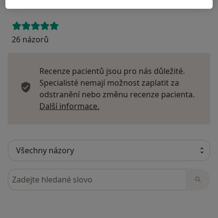
26 názorů
Recenze pacientů jsou pro nás důležité.
Specialisté nemají možnost zaplatit za
odstranění nebo změnu recenze pacienta.
Další informace o názorech
Další informace.
Hledejte v názorech