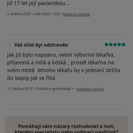
již 17 let její pacientkou...
podle názoru uživatele Dana Zapalačová
5. května 2020
•
jiné místo
•
Jiný
•
Nahlásit zneužití
Váš účet byl odstraněn
jak jiš bylo napsáno, velmi výborná lékařka,
příjemná a mílá a lidská , prostě lékařna na
svém místě .Mnoho lékařu by v jednání strčila
do kapsy jak se říká
podle názoru uživatele Váš účet b
13. dubna 2018
•
Ordinace gynekologa
•
•
Nahlásit zneužití
Pomáhají vám názory rozhodovat o tom,
kterého specialistu nebo ordinaci navštívit?