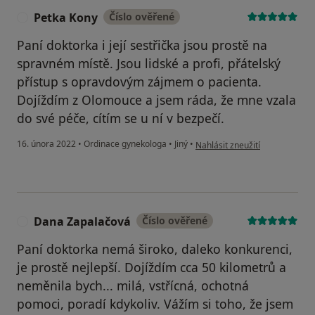
Petka Kony
Číslo ověřené
P
Paní doktorka i její sestřička jsou prostě na
spravném místě. Jsou lidské a profi, přátelský
přístup s opravdovým zájmem o pacienta.
Dojíždím z Olomouce a jsem ráda, že mne vzala
do své péče, cítím se u ní v bezpečí.
podle názoru uživatele Petka 
16. února 2022
•
Ordinace gynekologa
•
Jiný
•
Nahlásit zneužití
Dana Zapalačová
Číslo ověřené
D
Paní doktorka nemá široko, daleko konkurenci,
je prostě nejlepší. Dojíždím cca 50 kilometrů a
neměnila bych... milá, vstřícná, ochotná
pomoci, poradí kdykoliv. Vážím si toho, že jsem