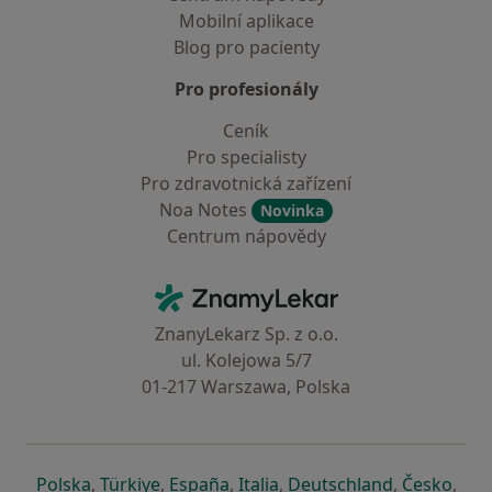
Mobilní aplikace
Blog pro pacienty
Pro profesionály
Ceník
Pro specialisty
Pro zdravotnická zařízení
Noa Notes
Novinka
Centrum nápovědy
Kontakt
ZnamyLekar - Hlavní stránka
ZnanyLekarz Sp. z o.o.
ul. Kolejowa 5/7
01-217 Warszawa, Polska
se otevře v nové záložce
se otevře v nové záložce
se otevře v nové záložce
se otevře v nové záložce
se otevře v 
se o
Polska
,
Türkiye
,
España
,
Italia
,
Deutschland
,
Česko
,