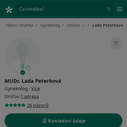
Hla
Co hledáte?
Hlavní Stránka
Gynekolog
Uničov
Lada Peterková
Změna města
MUDr.
Lada Peterková
o specializacích
Gynekolog
·
Více
Uničov
1 adresa
26 názorů
Kontaktní údaje