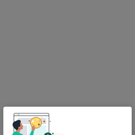
MUDr. Gabriela Střítezská
Gynekolog
14 názorů
Nádražní 71, šternberk
•
Mapa
Gynekologická ambulance
Tento specialista nenabízí online rezervaci termínu na této adrese.
Rezervovat termín
K dispozici jsou specialisté
Tito specialisté se nacházejí mimo Uničov,
olomoucký, v oblastech blízkých vašemu
vyhledávání.