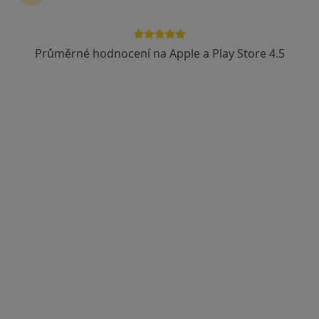
Průměrné hodnocení na Apple a Play Store 4.5
G-CENTRUM Olomouc s.r.o., gynekologie
Gynekolog, Sexuolog, Urolog
53 názorů
Horní nám. 8/285, Olomouc
•
Mapa
G-CENTRUM Olomouc s.r.o., gynekologie
Tato klinika nemá specialisty s dostupnými termíny v online kalendáři
Zobrazit profil