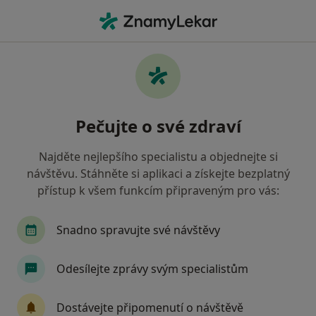
Hla
Gynekolog • Uničov, olomoucký
Filtry
Mapa
Gynekolog Uničov
Pečujte o své zdraví
Jak řadíme výsledky vyhledávání?
Najděte nejlepšího specialistu a objednejte si
návštěvu. Stáhněte si aplikaci a získejte bezplatný
Jakou pojišťovnu máte?
přístup k všem funkcím připraveným pro vás:
Všeobecná zdravotní pojišťovna
Zdravotní poj
Snadno spravujte své návštěvy
Odesílejte zprávy svým specialistům
Dostávejte připomenutí o návštěvě