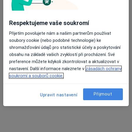
Respektujeme vaše soukromí
MUDr. Jiří Zvolský
Přijetím povolujete nám a našim partnerům používat
·
Více
soubory cookie (nebo podobné technologie) ke
Gynekolog
shromažďování údajů pro statistické účely a poskytování
713 názorů
obsahu na základě vašich zvyklostí při procházení. Své
Partyzánská 3, Opava
•
Mapa
preference můžete kdykoli zkontrolovat a aktualizovat v
Gynekologická Ambulance - MUDr. Jiří Zvolský. Ambulance se nachází v 1.patře zdravotního střediska "KATKA"
nastavení. Další informace naleznete v
zásadách ochrany
Tento specialista nenabízí online rezervaci termínu na této adrese.
soukromí a souborů cookie.
Rezervovat termín
Přijmout
Upravit nastavení