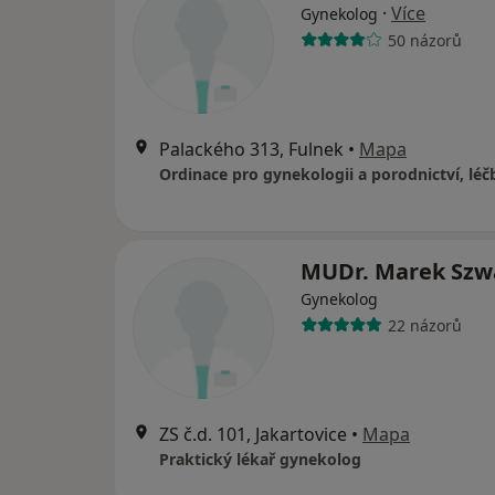
·
Více
Gynekolog
50 názorů
Palackého 313, Fulnek
•
Mapa
MUDr. Marek Szw
Gynekolog
22 názorů
ZS č.d. 101, Jakartovice
•
Mapa
Praktický lékař gynekolog