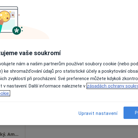
a
•
Mapa
ujeme vaše soukromí
ovolujete nám a našim partnerům používat soubory cookie (nebo po
ravskoslezský, v oblastech blízkých vašemu vyhledávání.
e) ke shromažďování údajů pro statistické účely a poskytování obs
ich zvyklostí při procházení. Své preference můžete kdykoli zkontro
ý
Dnes
Zítra
So
Ne
t v nastavení. Další informace naleznete v
zásadách ochrany soukr
6 Srpen
7 Srpen
8 Srpen
9 Srpen
okie.
Online rezervace termínu není k dispozic
P
Upravit nastavení
Rezervovat termín
Gynekologická Ambulance - MUDr. Jiří Zvolský. Ambulance se nachází v 1.patře zdravotního střediska "KATKA"