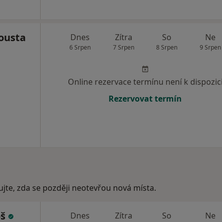
ousta
Dnes
Zítra
So
Ne
6 Srpen
7 Srpen
8 Srpen
9 Srpen
Online rezervace termínu není k dispozic
Rezervovat termín
ujte, zda se později neotevřou nová místa.
oš
Dnes
Zítra
So
Ne