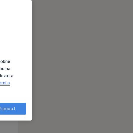
dobné
ahu na
lovat a
Po
Út
St
omí a
10 Srpen
11 Srpen
12 Srpen
i
řijmout