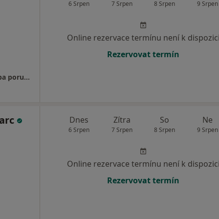
6 Srpen
7 Srpen
8 Srpen
9 Srpen
Online rezervace termínu není k dispozic
Rezervovat termín
Ordinace pro gynekologii a porodnictví, léčba poruch plodnosti
arc
Dnes
Zítra
So
Ne
6 Srpen
7 Srpen
8 Srpen
9 Srpen
Online rezervace termínu není k dispozic
Rezervovat termín