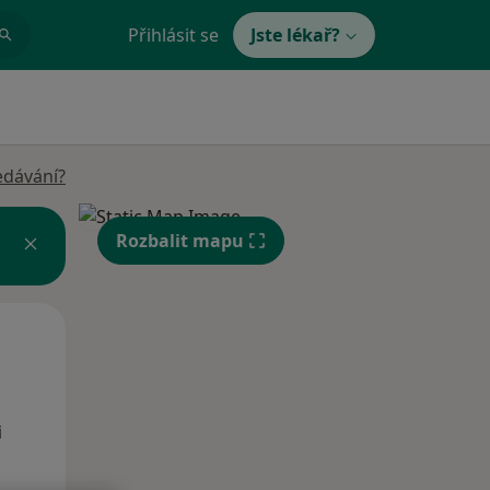
Přihlásit se
Jste lékař?
edávání?
Rozbalit mapu
Po
Út
St
10 Srpen
11 Srpen
12 Srpen
i