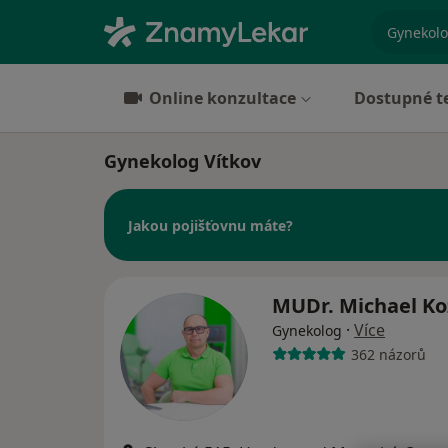
specializ
Online konzultace
Dostupné t
Gynekolog Vítkov
Jakou pojišťovnu máte?
MUDr. Michael K
·
Více
Gynekolog
362 názorů