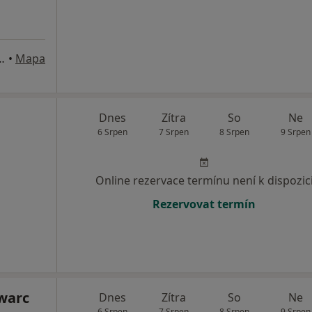
udišov nad Budišovkou
•
Mapa
Dnes
Zítra
So
Ne
6 Srpen
7 Srpen
8 Srpen
9 Srpen
Online rezervace termínu není k dispozic
Rezervovat termín
warc
Dnes
Zítra
So
Ne
6 Srpen
7 Srpen
8 Srpen
9 Srpen