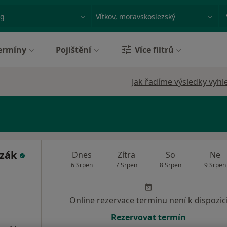
ace, nemoc nebo příjmení
Město nebo region
ermíny
Pojištění
Více filtrů
Jak řadíme výsledky vyhl
ozák
Dnes
Zítra
So
Ne
6 Srpen
7 Srpen
8 Srpen
9 Srpen
Online rezervace termínu není k dispozic
Rezervovat termín