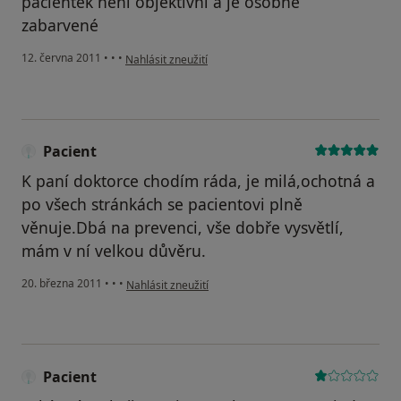
pacientek není objektivní a je osobně
zabarvené
podle názoru uživatele Pacient
12. června 2011
•
•
•
Nahlásit zneužití
Pacient
K paní doktorce chodím ráda, je milá,ochotná a
po všech stránkách se pacientovi plně
věnuje.Dbá na prevenci, vše dobře vysvětlí,
mám v ní velkou důvěru.
podle názoru uživatele Pacient
20. března 2011
•
•
•
Nahlásit zneužití
Pacient