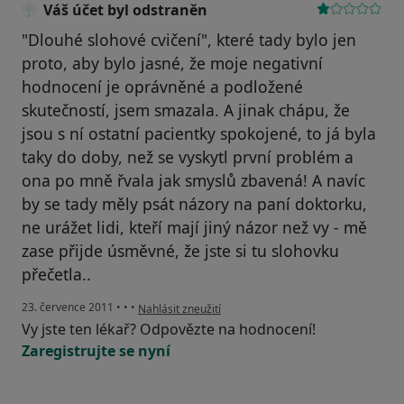
Váš účet byl odstraněn
"Dlouhé slohové cvičení", které tady bylo jen
proto, aby bylo jasné, že moje negativní
hodnocení je oprávněné a podložené
skutečností, jsem smazala. A jinak chápu, že
jsou s ní ostatní pacientky spokojené, to já byla
taky do doby, než se vyskytl první problém a
ona po mně řvala jak smyslů zbavená! A navíc
by se tady měly psát názory na paní doktorku,
ne urážet lidi, kteří mají jiný názor než vy - mě
zase přijde úsměvné, že jste si tu slohovku
přečetla..
podle názoru uživatele Váš účet byl odstraněn
23. července 2011
•
•
•
Nahlásit zneužití
Vy jste ten lékař? Odpovězte na hodnocení!
Zaregistrujte se nyní