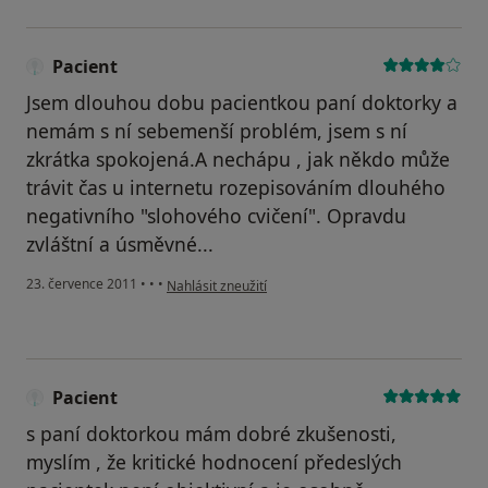
Pacient
Jsem dlouhou dobu pacientkou paní doktorky a
nemám s ní sebemenší problém, jsem s ní
zkrátka spokojená.A nechápu , jak někdo může
trávit čas u internetu rozepisováním dlouhého
negativního "slohového cvičení". Opravdu
zvláštní a úsměvné...
podle názoru uživatele Pacient
23. července 2011
•
•
•
Nahlásit zneužití
Pacient
s paní doktorkou mám dobré zkušenosti,
myslím , že kritické hodnocení předeslých