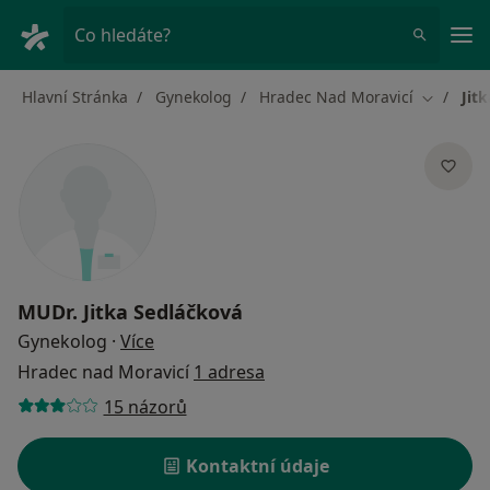
Hla
Co hledáte?
Hlavní Stránka
Gynekolog
Hradec Nad Moravicí
Jit
Změna m
MUDr.
Jitka Sedláčková
o specializacích
Gynekolog
·
Více
Hradec nad Moravicí
1 adresa
15 názorů
Kontaktní údaje