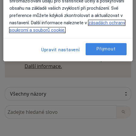
shromažďování údajů pro statistické účely a poskytování
obsahu na základě vašich zvyklostí při procházení. Své
preference můžete kdykoli zkontrolovat a aktualizovat v
nastavení. Další informace naleznete v
zásadách ochrany
15 názorů
soukromí a souborů cookie.
Recenze pacientů jsou pro nás důležité.
Přijmout
Upravit nastavení
Specialisté nemají možnost zaplatit za
odstranění nebo změnu recenze pacienta.
Další informace o názorech
Další informace.
Hledejte v názorech