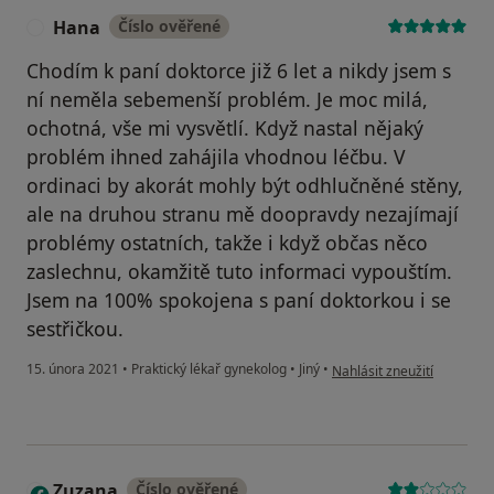
Hana
Číslo ověřené
H
Chodím k paní doktorce již 6 let a nikdy jsem s
ní neměla sebemenší problém. Je moc milá,
ochotná, vše mi vysvětlí. Když nastal nějaký
problém ihned zahájila vhodnou léčbu. V
ordinaci by akorát mohly být odhlučněné stěny,
ale na druhou stranu mě doopravdy nezajímají
problémy ostatních, takže i když občas něco
zaslechnu, okamžitě tuto informaci vypouštím.
Jsem na 100% spokojena s paní doktorkou i se
sestřičkou.
podle názoru uživatele Ha
15. února 2021
•
Praktický lékař gynekolog
•
Jiný
•
Nahlásit zneužití
Zuzana
Číslo ověřené
Z