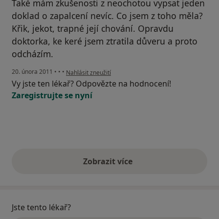
Také mám zkušenosti z neochotou vypsat jeden
doklad o zapalcení nevíc. Co jsem z toho měla?
Křik, jekot, trapné její chování. Opravdu
doktorka, ke keré jsem ztratila důveru a proto
odcházím.
podle názoru uživatele Pacient
20. února 2011
•
•
•
Nahlásit zneužití
Vy jste ten lékař? Odpovězte na hodnocení!
Zaregistrujte se nyní
Zobrazit více
výše uvedené názory
Jste tento lékař?