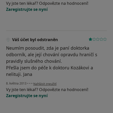
Vy jste ten lékař? Odpovězte na hodnocení!
Zaregistrujte se nyní
Váš účet byl odstraněn
Neumím posoudit, zda je paní doktorka
odborník, ale její chování opravdu hraničí s
pravidly slušného chování.
Přešla jsem do péče k doktoru Kozákovi a
nelituji. Jana
podle názoru uživatele Váš účet byl odstraněn
8. května 2013
•
•
•
Nahlásit zneužití
Vy jste ten lékař? Odpovězte na hodnocení!
Zaregistrujte se nyní