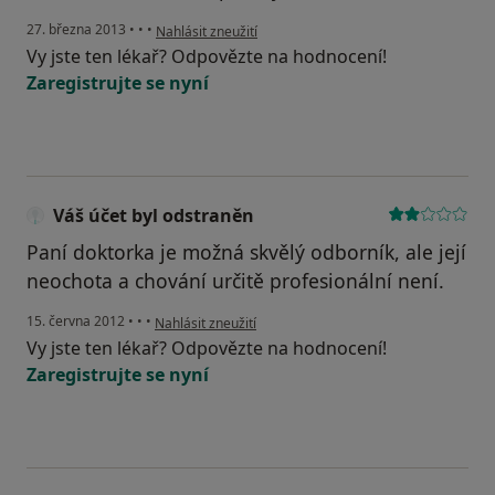
podle názoru uživatele Váš účet byl odstraněn
27. března 2013
•
•
•
Nahlásit zneužití
Vy jste ten lékař? Odpovězte na hodnocení!
Zaregistrujte se nyní
Váš účet byl odstraněn
Paní doktorka je možná skvělý odborník, ale její
neochota a chování určitě profesionální není.
podle názoru uživatele Váš účet byl odstraněn
15. června 2012
•
•
•
Nahlásit zneužití
Vy jste ten lékař? Odpovězte na hodnocení!
Zaregistrujte se nyní