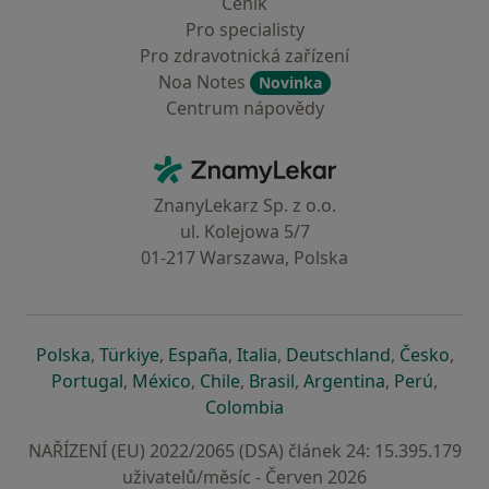
Ceník
Pro specialisty
Pro zdravotnická zařízení
Noa Notes
Novinka
Centrum nápovědy
Kontakt
ZnamyLekar - Hlavní stránka
ZnanyLekarz Sp. z o.o.
ul. Kolejowa 5/7
01-217 Warszawa, Polska
se otevře v nové záložce
se otevře v nové záložce
se otevře v nové záložce
se otevře v nové záložce
se otevře v 
se o
Polska
,
Türkiye
,
España
,
Italia
,
Deutschland
,
Česko
,
se otevře v nové záložce
se otevře v nové záložce
se otevře v nové záložce
se otevře v nové záložc
se otevře v 
se ote
Portugal
,
México
,
Chile
,
Brasil
,
Argentina
,
Perú
,
se otevře v nové záložce
Colombia
NAŘÍZENÍ (EU) 2022/2065 (DSA) článek 24: 15.395.179
uživatelů/měsíc - Červen 2026