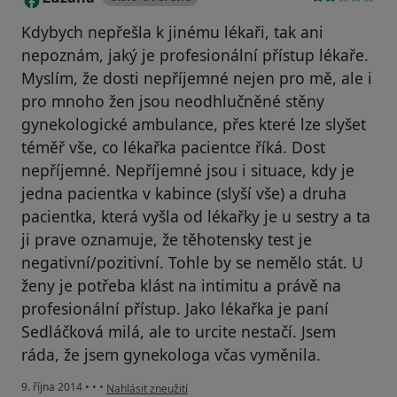
Kdybych nepřešla k jinému lékaři, tak ani
nepoznám, jaký je profesionální přístup lékaře.
Myslím, že dosti nepříjemné nejen pro mě, ale i
pro mnoho žen jsou neodhlučněné stěny
gynekologické ambulance, přes které lze slyšet
téměř vše, co lékařka pacientce říká. Dost
nepříjemné. Nepříjemné jsou i situace, kdy je
jedna pacientka v kabince (slyší vše) a druha
pacientka, která vyšla od lékařky je u sestry a ta
ji prave oznamuje, že těhotensky test je
negativní/pozitivní. Tohle by se nemělo stát. U
ženy je potřeba klást na intimitu a právě na
profesionální přístup. Jako lékařka je paní
Sedláčková milá, ale to urcite nestačí. Jsem
ráda, že jsem gynekologa včas vyměnila.
podle názoru uživatele Zuzana
9. října 2014
•
•
•
Nahlásit zneužití