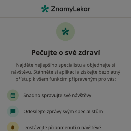
Hla
Gynekolog • Bruntál, moravskoslezský
Filtry
Mapa
Gynekolog Bruntál
Pečujte o své zdraví
Jak řadíme výsledky vyhledávání?
Najděte nejlepšího specialistu a objednejte si
návštěvu. Stáhněte si aplikaci a získejte bezplatný
Jakou pojišťovnu máte?
přístup k všem funkcím připraveným pro vás:
Oborová zdravotní pojišťovna
Snadno spravujte své návštěvy
Odesílejte zprávy svým specialistům
Dostávejte připomenutí o návštěvě