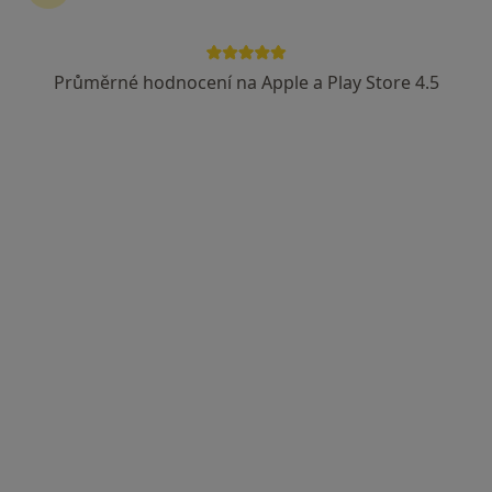
MUDr. Marek Szwarc
Průměrné hodnocení na Apple a Play Store 4.5
Gynekolog
22 názorů
Velké Heraltice, Andělská Hora
•
Mapa
Ordinace
Tento specialista nenabízí online rezervaci termínu na této adrese.
Rezervovat termín