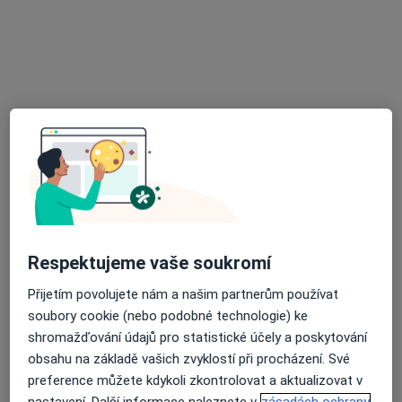
MUDr. Kateřina Poštulková
Gynekolog
45 názorů
Školní 3, Bruntál
•
Mapa
Praktický lékař gynekolog
Tento specialista nenabízí online rezervaci termínu na této adrese.
Rezervovat termín
Respektujeme vaše soukromí
Přijetím povolujete nám a našim partnerům používat
soubory cookie (nebo podobné technologie) ke
shromažďování údajů pro statistické účely a poskytování
obsahu na základě vašich zvyklostí při procházení. Své
preference můžete kdykoli zkontrolovat a aktualizovat v
nastavení. Další informace naleznete v
zásadách ochrany