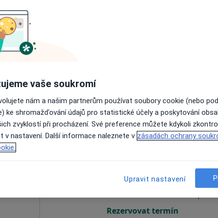
Dnes
Zítra
Ne
Po
7 Srpen
8 Srpen
9 Srpen
10 Srpe
Online rezervace termínu není k dispozic
ujeme vaše soukromí
Rezervovat termín
ovolujete nám a našim partnerům používat soubory cookie (nebo po
e) ke shromažďování údajů pro statistické účely a poskytování obs
ich zvyklostí při procházení. Své preference můžete kdykoli zkontro
t v nastavení. Další informace naleznete v
zásadách ochrany soukr
okie.
Dnes
Zítra
Ne
Po
7 Srpen
8 Srpen
9 Srpen
10 Srpe
P
Upravit nastavení
Online rezervace termínu není k dispozic
Rezervovat termín