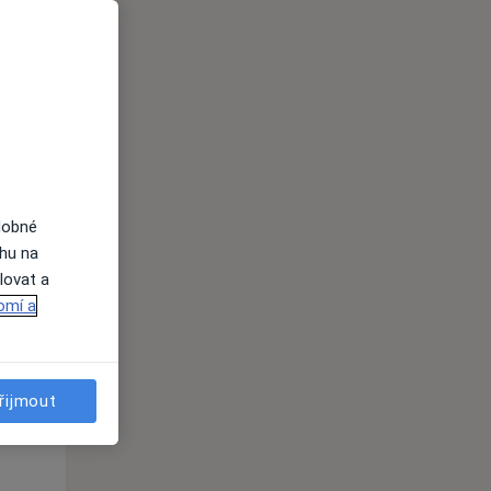
Út
St
Čt
n
11 Srpen
12 Srpen
13 Srpen
i
dobné
ahu na
lovat a
omí a
Út
St
Čt
n
11 Srpen
12 Srpen
13 Srpen
řijmout
i