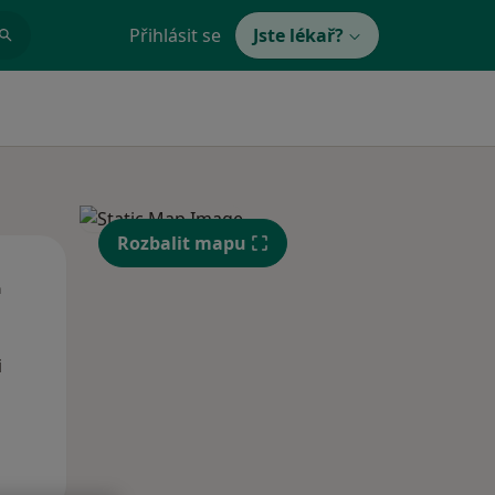
Přihlásit se
Jste lékař?
Rozbalit mapu
Út
St
Čt
n
11 Srpen
12 Srpen
13 Srpen
i