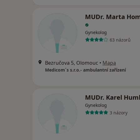
MUDr. Marta Ho
Gynekolog
63 názorů
Bezručova 5, Olomouc
•
Mapa
Medicom´s s.r.o.- ambulantní zařízení
MUDr. Karel Hum
Gynekolog
3 názory