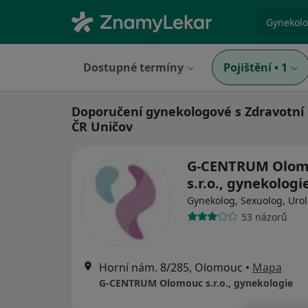
specializ
Dostupné termíny
Pojištění
•
1
Doporučení gynekologové s Zdravotní 
ČR Uničov
G-CENTRUM Olom
s.r.o., gynekologi
Gynekolog, Sexuolog, Uro
53 názorů
Horní nám. 8/285, Olomouc
•
Mapa
G-CENTRUM Olomouc s.r.o., gynekologie