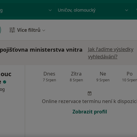
ace, nemoc nebo příjmení
Město nebo region
Více filtrů
pojišťovna ministerstva vnitra
Jak řadíme výsledky
vyhledávání?
ouc
Dnes
Zítra
Ne
Po
e
7 Srpen
8 Srpen
9 Srpen
10 Srpe
log
Online rezervace termínu není k dispozic
Zobrazit profil