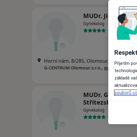
MUDr. Jiří Novák
Gynekolog
17 názorů
Respekt
Horní nám. 8/285, Olomouc
•
Mapa
Přijetím p
G-CENTRUM Olomouc s.r.o., gynekologie
technologi
základě vaš
aktualizova
souborů co
MUDr. Gabriela
Střítezská
Gynekolog
14 názorů