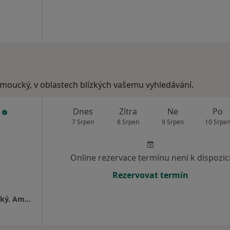
lomoucký, v oblastech blízkých vašemu vyhledávání.
ý
Dnes
Zítra
Ne
Po
7 Srpen
8 Srpen
9 Srpen
10 Srpe
Online rezervace termínu není k dispozic
Rezervovat termín
Gynekologická Ambulance - MUDr. Jiří Zvolský. Ambulance se nachází v 1.patře zdravotního střediska "KATKA"