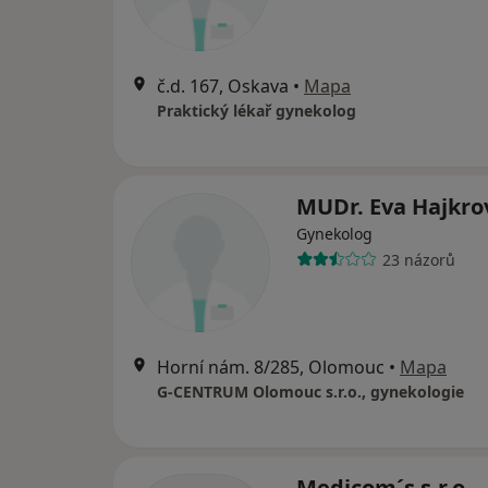
č.d. 167, Oskava
•
Mapa
Praktický lékař gynekolog
MUDr. Eva Hajkro
Gynekolog
23 názorů
Horní nám. 8/285, Olomouc
•
Mapa
G-CENTRUM Olomouc s.r.o., gynekologie
Medicom´s s.r.o.-