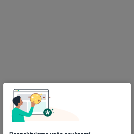
GYNEKOLOGIE GEBAUER s.r.o.
Tento specialista nenabízí online rezervaci termínu na této adrese.
Rezervovat termín
K dispozici jsou specialisté
Tito specialisté se nacházejí mimo Olomouc,
olomoucký, v oblastech blízkých vašemu
vyhledávání.