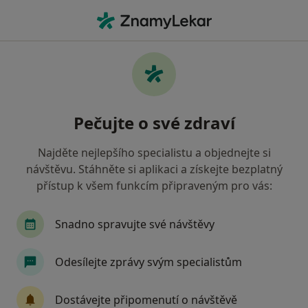
Hla
Gynekolog • Olomouc, olomoucký
Filtry
• 1
Mapa
Doporučení gynekologové s Zdravotní
Pečujte o své zdraví
pojišťovna ministerstva vnitra ČR Olomouc
Jak řadíme výsledky vyhledávání?
Najděte nejlepšího specialistu a objednejte si
návštěvu. Stáhněte si aplikaci a získejte bezplatný
přístup k všem funkcím připraveným pro vás:
Snadno spravujte své návštěvy
Odesílejte zprávy svým specialistům
Prof. MUDr. Jiří Šantavý
Dostávejte připomenutí o návštěvě
Gynekolog, Genetik