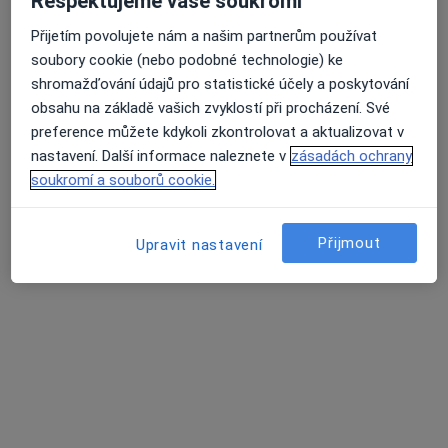
Respektujeme vaše soukromí
MUDr. Jiří Zvolský
·
Více
Gynekolog
Přijetím povolujete nám a našim partnerům používat
713 názorů
soubory cookie (nebo podobné technologie) ke
shromažďování údajů pro statistické účely a poskytování
Partyzánská 3, Opava
•
Mapa
obsahu na základě vašich zvyklostí při procházení. Své
Gynekologická Ambulance - MUDr. Jiří Zvolský. Ambulance se nachází v 1.patře zdravotního střediska "KATKA"
preference můžete kdykoli zkontrolovat a aktualizovat v
Tento specialista nenabízí online rezervaci termínu na této adrese.
nastavení. Další informace naleznete v
zásadách ochrany
soukromí a souborů cookie.
Rezervovat termín
Přijmout
Upravit nastavení
MUDr. Michael Kozák
·
Více
Gynekolog