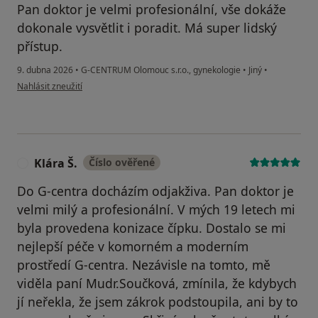
Pan doktor je velmi profesionální, vše dokáže
dokonale vysvětlit i poradit. Má super lidský
přístup.
9. dubna 2026
•
G-CENTRUM Olomouc s.r.o., gynekologie
•
Jiný
•
podle názoru uživatele Andrea Musálková
Nahlásit zneužití
Klára Š.
Číslo ověřené
K
Do G-centra docházím odjakživa. Pan doktor je
velmi milý a profesionální. V mých 19 letech mi
byla provedena konizace čípku. Dostalo se mi
nejlepší péče v komorném a moderním
prostředí G-centra. Nezávisle na tomto, mě
viděla paní Mudr.Součková, zmínila, že kdybych
jí neřekla, že jsem zákrok podstoupila, ani by to