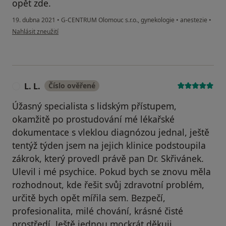
opět zde.
19. dubna 2021
•
G-CENTRUM Olomouc s.r.o., gynekologie
•
anestezie
•
podle názoru uživatele Ver.Ka
Nahlásit zneužití
L. L.
Číslo ověřené
L
Úžasný specialista s lidským přístupem,
okamžitě po prostudování mé lékařské
dokumentace s vleklou diagnózou jednal, ještě
tentýž týden jsem na jejich klinice podstoupila
zákrok, který provedl právě pan Dr. Skřivánek.
Ulevil i mé psychice. Pokud bych se znovu měla
rozhodnout, kde řešit svůj zdravotní problém,
určitě bych opět mířila sem. Bezpečí,
profesionalita, milé chování, krásné čisté
prostředí. Ještě jednou mockrát děkuji.