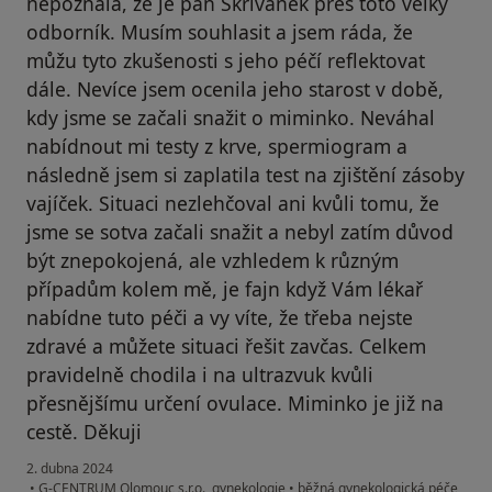
nepoznala, že je pan Skřivánek přes toto velký
odborník. Musím souhlasit a jsem ráda, že
můžu tyto zkušenosti s jeho péčí reflektovat
dále. Nevíce jsem ocenila jeho starost v době,
kdy jsme se začali snažit o miminko. Neváhal
nabídnout mi testy z krve, spermiogram a
následně jsem si zaplatila test na zjištění zásoby
vajíček. Situaci nezlehčoval ani kvůli tomu, že
jsme se sotva začali snažit a nebyl zatím důvod
být znepokojená, ale vzhledem k různým
případům kolem mě, je fajn když Vám lékař
nabídne tuto péči a vy víte, že třeba nejste
zdravé a můžete situaci řešit zavčas. Celkem
pravidelně chodila i na ultrazvuk kvůli
přesnějšímu určení ovulace. Miminko je již na
cestě. Děkuji
2. dubna 2024
•
G-CENTRUM Olomouc s.r.o., gynekologie
•
běžná gynekologická péče