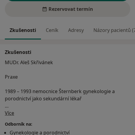
Rezervovat termín
Zkušenosti
Ceník
Adresy
Názory pacientů (
Zkušenosti
MUDr. Aleš Skřivánek
Praxe
1989 – 1993 nemocnice Šternberk gynekologie a
porodnictví jako sekundární lékař
O mně
1993 – 2005 MUDr. Aleš Skřivánek, soukromé
Více
zdravotnické zařízení poskytující ambulantní
Odborník na:
gynekologickou a prenatální péči
Gynekologie a porodnictví