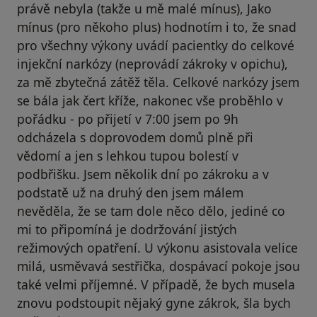
právě nebyla (takže u mě malé mínus), Jako
mínus (pro někoho plus) hodnotím i to, že snad
pro všechny výkony uvádí pacientky do celkové
injekční narkózy (neprovádí zákroky v opichu),
za mě zbytečná zátěž těla. Celkové narkózy jsem
se bála jak čert kříže, nakonec vše proběhlo v
pořádku - po přijetí v 7:00 jsem po 9h
odcházela s doprovodem domů plně při
vědomí a jen s lehkou tupou bolestí v
podbřišku. Jsem několik dní po zákroku a v
podstatě už na druhý den jsem málem
nevěděla, že se tam dole něco dělo, jediné co
mi to připomíná je dodržování jistých
režimových opatření. U výkonu asistovala velice
milá, usměvavá sestřička, dospávací pokoje jsou
také velmi příjemné. V případě, že bych musela
znovu podstoupit nějaký gyne zákrok, šla bych