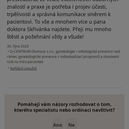
znalostí a praxe je potřeba i projev účasti,
trpělivosti a správná komunikace směrem k
pacientovi. To vše a mnohem více u pana
doktora Skřivánka najdete. Přeji mu mnoho
štěstí a požehnání vždy a všude!
30. října 2023
•
G-CENTRUM Olomouc s.r.o., gynekologie
•
onkologická prevence nad
rámec gynekologické prevence s individualizací programů a stanovení
rizik na míru pacientek
podle názoru uživatele K. P.
•
Nahlásit zneužití
Pomáhají vám názory rozhodovat o tom,
kterého specialistu nebo ordinaci navštívit?
Ano
Ne