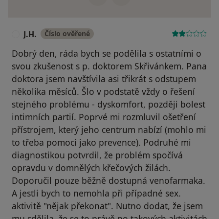
J.H.
Číslo ověřené
J
Dobrý den, ráda bych se podělila s ostatními o
svou zkušenost s p. doktorem Skřivánkem. Pana
doktora jsem navštívila asi třikrát s odstupem
několika měsíců. Šlo v podstatě vždy o řešení
stejného problému - dyskomfort, později bolest
intimních partií. Poprvé mi rozmluvil ošetření
přístrojem, který jeho centrum nabízí (mohlo mi
to třeba pomoci jako prevence). Podruhé mi
diagnostikou potvrdil, že problém spočívá
opravdu v domnělých křečových žilách.
Doporučil pouze běžně dostupná venofarmaka.
A jestli bych to nemohla při případné sex.
aktivitě "nějak překonat". Nutno dodat, že jsem
mu sdělila, že se to právě po takových aktivitách