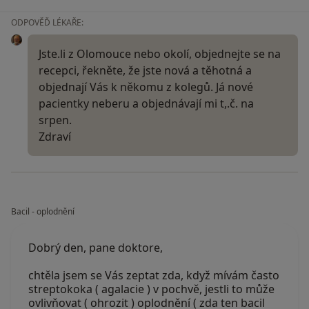
ODPOVĚĎ LÉKAŘE:
Jste.li z Olomouce nebo okolí, objednejte se na
recepci, řekněte, že jste nová a těhotná a
objednají Vás k někomu z kolegů. Já nové
pacientky neberu a objednávají mi t,.č. na
srpen.
Zdraví
Bacil - oplodnění
Dobrý den, pane doktore,
chtěla jsem se Vás zeptat zda, když mívám často
streptokoka ( agalacie ) v pochvě, jestli to může
ovlivňovat ( ohrozit ) oplodnění ( zda ten bacil