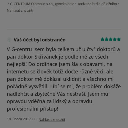
•
G-CENTRUM Olomouc s.r.o., gynekologie
•
konizace hrdla děložního
•
podle názoru uživatele B.K.
Nahlásit zneužití
Váš účet byl odstraněn
V G-centru jsem byla celkem už u čtyř doktorů a
pan doktor Skřivánek je podle mě ze všech
nejlepší! Do ordinace jsem šla s obavami, na
internetu se člověk totiž dočte různé věci, ale
pan doktor mě dokázal uklidnit a všechno mi
pořádně vysvětlil. Líbí se mi, že problém dokáže
nadlehčit a zbytečně Vás nestraší. Jsem mu
opravdu vděčná za lidský a opravdu
profesionální přístup!
podle názoru uživatele Váš účet byl odstraněn
18. února 2017
•
•
•
Nahlásit zneužití