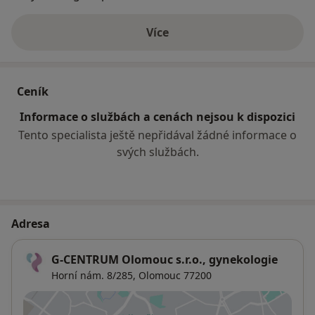
2005 – dosud nestátní zdravotnické zařízení G-
Více
CENTRUM Olomouc s.r.o. jako jednatel, vedoucí lékař
o zkušenostech
poskytující ambulantní gynekologickou a prenatální
péči včetně jednodenní chirurgie
Ordinační hodiny:
Ceník
PONDĚLÍ 14.00 - 20.00
Informace o službách a cenách nejsou k dispozici
ÚTERÝ 08.00 - 14.00
STŘEDA 14.00 - 20.00
Tento specialista ještě nepřidával žádné informace o
ČTVRTEK .00 - 13.00
svých službách.
PÁTEK Objednání pacienti
Adresa
G-CENTRUM Olomouc s.r.o., gynekologie
Horní nám. 8/285,
Olomouc
77200