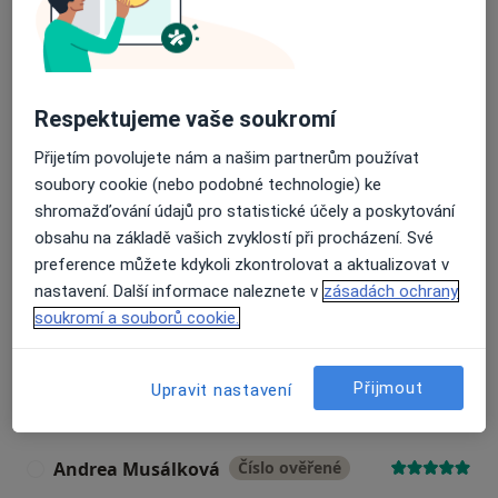
77 názorů
Recenze pacientů jsou pro nás důležité.
Respektujeme vaše soukromí
Specialisté nemají možnost zaplatit za
odstranění nebo změnu recenze pacienta.
Přijetím povolujete nám a našim partnerům používat
Další informace o názorech
Další informace.
soubory cookie (nebo podobné technologie) ke
shromažďování údajů pro statistické účely a poskytování
obsahu na základě vašich zvyklostí při procházení. Své
preference můžete kdykoli zkontrolovat a aktualizovat v
nastavení. Další informace naleznete v
zásadách ochrany
soukromí a souborů cookie.
Hledejte v názorech
Přijmout
Upravit nastavení
Andrea Musálková
Číslo ověřené
A