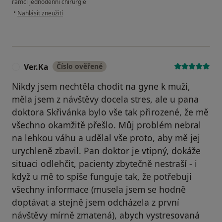
rámci jednodenní chirurgie
podle názoru uživatele SA
•
Nahlásit zneužití
Ver.Ka
Číslo ověřené
V
Nikdy jsem nechtěla chodit na gyne k muži,
měla jsem z návštěvy docela stres, ale u pana
doktora Skřivánka bylo vše tak přirozené, že mě
všechno okamžitě přešlo. Můj problém nebral
na lehkou váhu a udělal vše proto, aby mě jej
urychleně zbavil. Pan doktor je vtipný, dokáže
situaci odlehčit, pacienty zbytečně nestraší - i
když u mě to spíše funguje tak, že potřebuji
všechny informace (musela jsem se hodně
doptávat a stejně jsem odcházela z první
návštěvy mírně zmatená), abych vystresovaná