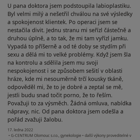
U pana doktora jsem podstoupila labioplastiku.
Byl velmi milý a nešetřil chválou na své výsledky
a spokojenost klientek. Po operaci jsem se
nestačila divit. Jednu stranu mi seřízl částečně a
druhou úplně, a to tak, že mi tam vyřízl jamku.
Vypadá to příšerně a od té doby se stydím při
sexu a dělá mi to velké problémy. Když jsem šla
na kontrolu a sdělila jsem mu svoji
nespokojenost i se způsobem sešití v oblasti
hráze, kde mi nesouměrně trčí kousky tkáně,
odpověděl mi, že to je dobré a zeptal se mě,
jestli budu snad točit porno, že to řeším.
Považuji to za výsměch. Žádná omluva, nabídka
nápravy, nic. Od pana doktora jsem odešla a
pořád zvažuji žalobu.
17. ledna 2022
•
G-CENTRUM Olomouc s.r.o., gynekologie
•
další výkony proveditelné v