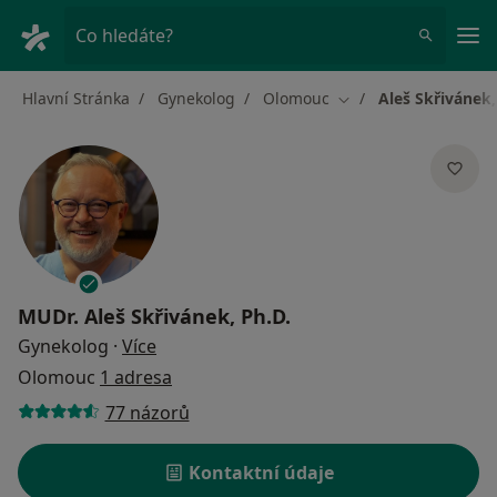
Hla
Co hledáte?
Hlavní Stránka
Gynekolog
Olomouc
Aleš Skřivánek,
Změna města
MUDr.
Aleš Skřivánek, Ph.D.
o specializacích
Gynekolog
·
Více
Olomouc
1 adresa
77 názorů
Kontaktní údaje