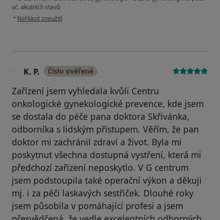
vč. akutních stavů
podle názoru uživatele Klára Š.
•
Nahlásit zneužití
K. P.
Číslo ověřené
K
Zařízení jsem vyhledala kvůli Centru
onkologické gynekologické prevence, kde jsem
se dostala do péče pana doktora Skřivánka,
odborníka s lidským přístupem. Věřím, že pan
doktor mi zachránil zdraví a život. Byla mi
poskytnut všechna dostupná vystření, která mi
předchozí zařízení neposkytlo. V G centrum
jsem podstoupila také operační výkon a děkuji
mj. i za péči laskavých sestřiček. Dlouhé roky
jsem působila v pomáhající profesi a jsem
přesvědčená, že vedle excelentních odborných