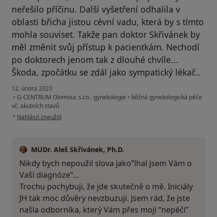
neřešilo příčinu. Další vyšetření odhalila v
oblasti břicha jistou cévní vadu, která by s tímto
mohla souviset. Takže pan doktor Skřivánek by
měl změnit svůj přístup k pacientkám. Nechodí
po doktorech jenom tak z dlouhé chvíle...
Škoda, zpočátku se zdál jako sympatický lékař...
12. února 2023
•
G-CENTRUM Olomouc s.r.o., gynekologie
•
běžná gynekologická péče
vč. akutních stavů
podle názoru uživatele J.H.
•
Nahlásit zneužití
MUDr. Aleš Skřivánek, Ph.D.
Nikdy bych nepoužil slova jako”lhal jsem Vám o
Vaší diagnóze”…
Trochu pochybuji, že jde skutečně o mě. Iniciály
JH tak moc důvěry nevzbuzuji. Jsem rád, že jste
našla odborníka, který Vám přes moji “nepéči”