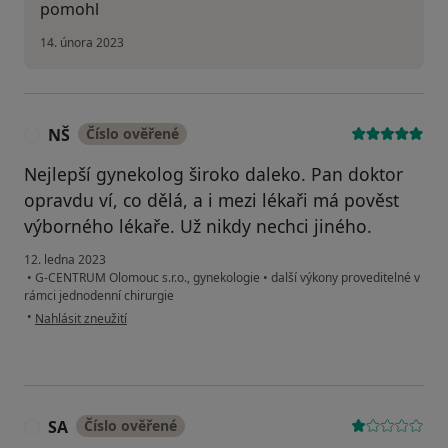
pomohl
14. února 2023
NŠ
Číslo ověřené
N
Nejlepší gynekolog široko daleko. Pan doktor
opravdu ví, co dělá, a i mezi lékaři má pověst
výborného lékaře. Už nikdy nechci jiného.
12. ledna 2023
•
G-CENTRUM Olomouc s.r.o., gynekologie
•
další výkony proveditelné v
rámci jednodenní chirurgie
podle názoru uživatele NŠ
•
Nahlásit zneužití
SA
Číslo ověřené
S