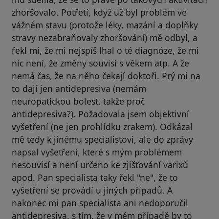
zhoršovalo. Potřetí, když už byl problém ve
vážném stavu (protože léky, mazání a doplňky
stravy nezabraňovaly zhoršování) mě odbyl, a
řekl mi, že mi nejspíš lhal o té diagnóze, že mi
nic není, že změny souvisí s věkem atp. A že
nemá čas, že na něho čekají doktoři. Prý mi na
to dají jen antidepresiva (nemám
neuropatickou bolest, takže proč
antidepresiva?). Požadovala jsem objektivní
vyšetření (ne jen prohlídku zrakem). Odkázal
mě tedy k jinému specialistovi, ale do zprávy
napsal vyšetření, které s mým problémem
nesouvisí a není určeno ke zjišťování varixů
apod. Pan specialista taky řekl "ne", že to
vyšetření se provádí u jiných případů. A
nakonec mi pan specialista ani nedoporučil
antidepresiva, s tím, že v mém případě by to