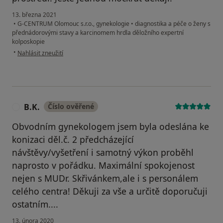
13. března 2021
•
G-CENTRUM Olomouc s.r.o., gynekologie
•
diagnostika a péče o ženy s
přednádorovými stavy a karcinomem hrdla děložního expertní
kolposkopie
podle názoru uživatele L. L.
•
Nahlásit zneužití
B.K.
Číslo ověřené
B
Obvodním gynekologem jsem byla odeslána ke
konizaci děl.č. 2 předcházející
návštěvy/vyšetření i samotný výkon proběhl
naprosto v pořádku. Maximální spokojenost
nejen s MUDr. Skřivánkem,ale i s personálem
celého centra! Děkuji za vše a určitě doporučuji
ostatním....
13. února 2020