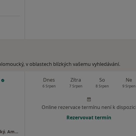
olomoucký, v oblastech blízkých vašemu vyhledávání.
ý
Dnes
Zítra
So
Ne
6 Srpen
7 Srpen
8 Srpen
9 Srpen
Online rezervace termínu není k dispozic
Rezervovat termín
Gynekologická Ambulance - MUDr. Jiří Zvolský. Ambulance se nachází v 1.patře zdravotního střediska "KATKA"