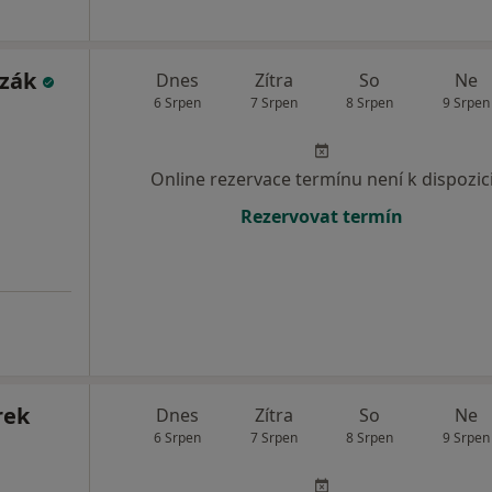
ozák
Dnes
Zítra
So
Ne
6 Srpen
7 Srpen
8 Srpen
9 Srpen
Online rezervace termínu není k dispozic
Rezervovat termín
rek
Dnes
Zítra
So
Ne
6 Srpen
7 Srpen
8 Srpen
9 Srpen