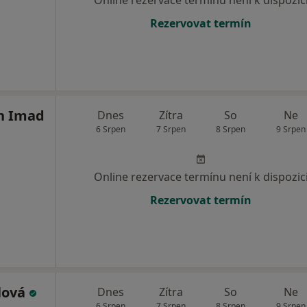
Rezervovat termín
h Imad
Dnes
Zítra
So
Ne
6 Srpen
7 Srpen
8 Srpen
9 Srpen
Online rezervace termínu není k dispozic
Rezervovat termín
lová
Dnes
Zítra
So
Ne
6 Srpen
7 Srpen
8 Srpen
9 Srpen