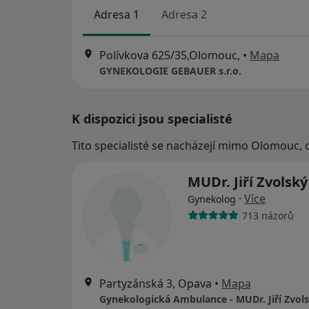
Adresa 1
Adresa 2
Polívkova 625/35,Olomouc,
•
Mapa
GYNEKOLOGIE GEBAUER s.r.o.
K dispozici jsou specialisté
Tito specialisté se nacházejí mimo Olomouc, 
MUDr. Jiří Zvolsk
·
Více
Gynekolog
713 názorů
Partyzánská 3, Opava
•
Mapa