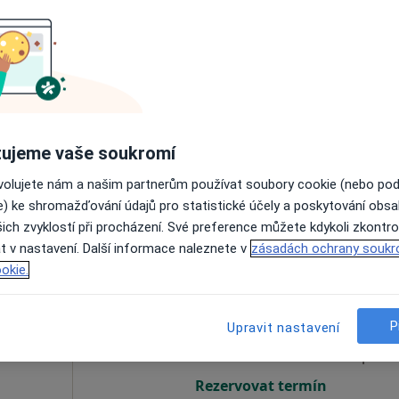
mrych
Dnes
Zítra
So
Ne
6 Srpen
7 Srpen
8 Srpen
9 Srpen
Online rezervace termínu není k dispozic
ujeme vaše soukromí
Rezervovat termín
ovolujete nám a našim partnerům používat soubory cookie (nebo po
e) ke shromažďování údajů pro statistické účely a poskytování obs
ich zvyklostí při procházení. Své preference můžete kdykoli zkontro
t v nastavení. Další informace naleznete v
zásadách ochrany soukr
okie.
auer
Dnes
Zítra
So
Ne
6 Srpen
7 Srpen
8 Srpen
9 Srpen
P
Upravit nastavení
Online rezervace termínu není k dispozic
Rezervovat termín