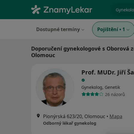
specializ
Dostupné termíny
Pojištění
•
1
Doporučení gynekologové s Oborová zd
Olomouc
Prof. MUDr. Jiří Š
Gynekolog, Genetik
26 názorů
Pionýrská 623/20, Olomouc
•
Mapa
Odborný lékař gynekolog