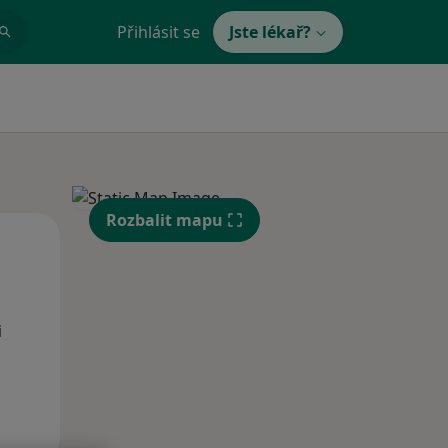
Přihlásit se
Jste lékař?
Rozbalit mapu
Po
Út
St
10 Srpen
11 Srpen
12 Srpen
i