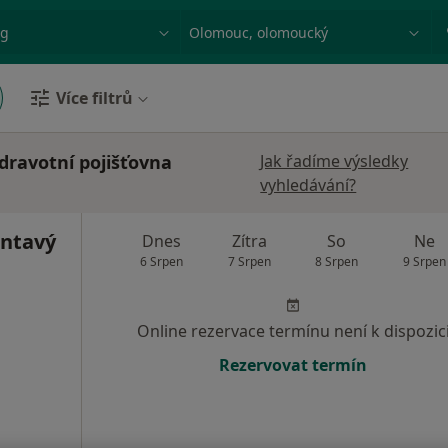
ace, nemoc nebo příjmení
Město nebo region
Více filtrů
ravotní pojišťovna
Jak řadíme výsledky
vyhledávání?
antavý
Dnes
Zítra
So
Ne
6 Srpen
7 Srpen
8 Srpen
9 Srpen
Online rezervace termínu není k dispozic
Rezervovat termín