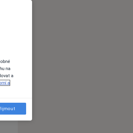
Po
Út
St
10 Srpen
11 Srpen
12 Srpen
i
dobné
ahu na
lovat a
omí a
Po
Út
St
10 Srpen
11 Srpen
12 Srpen
řijmout
i