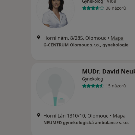
·
Více
Gynekolog
38 názorů
Horní nám. 8/285, Olomouc
•
Mapa
G-CENTRUM Olomouc s.r.o., gynekologie
MUDr. David Neu
Gynekolog
15 názorů
Horní Lán 1310/10, Olomouc
•
Mapa
NEUMED gynekologická ambulance s.r.o.