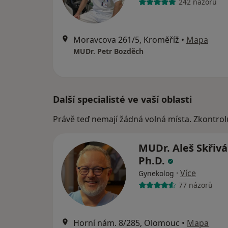
242 názorů
Moravcova 261/5, Kroměříž
•
Mapa
MUDr. Petr Bozděch
Další specialisté ve vaší oblasti
Právě teď nemají žádná volná místa. Zkontrol
MUDr. Aleš Skřiv
Ph.D.
·
Více
Gynekolog
77 názorů
Horní nám. 8/285, Olomouc
•
Mapa