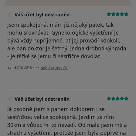
Váš účet byl odstraněn
Jsem spokojená, mám již nějaký pátek, tak
mohu srovnávat. Gynekologické vyšetření je
bývá vždy nepříjemné, ať jej provádí kdokoli,
ale pan doktor je šetrný. Jedna drobná výhrada
- je těžké se jemu či sestřičce dovolat.
podle názoru uživatele Váš účet byl odstraněn
28. ledna 2016
•
•
•
Nahlásit zneužití
Váš účet byl odstraněn
Já osobně jsem s panem doktorem i se
sestřičkou velice spokojená. Jezdím za ním
30km a vůbec mi to nevadí. Od mala jsem měla
strach z vyšetření, protože jsem byla poprvé na