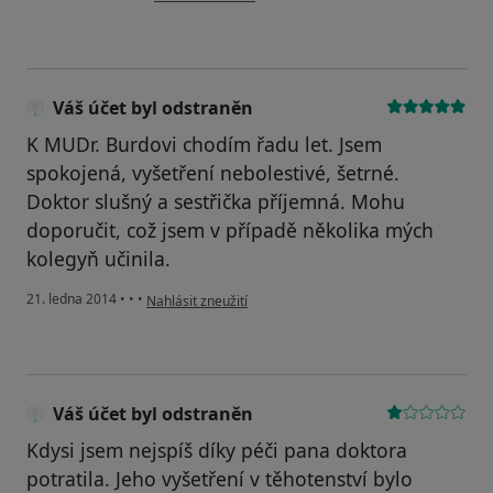
Váš účet byl odstraněn
K MUDr. Burdovi chodím řadu let. Jsem
spokojená, vyšetření nebolestivé, šetrné.
Doktor slušný a sestřička příjemná. Mohu
doporučit, což jsem v případě několika mých
kolegyň učinila.
podle názoru uživatele Váš účet byl odstraněn
21. ledna 2014
•
•
•
Nahlásit zneužití
Váš účet byl odstraněn
Kdysi jsem nejspíš díky péči pana doktora
potratila. Jeho vyšetření v těhotenství bylo