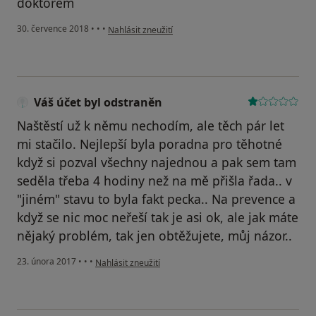
doktorem
podle názoru uživatele Váš účet byl odstraněn
30. července 2018
•
•
•
Nahlásit zneužití
Váš účet byl odstraněn
Naštěstí už k němu nechodím, ale těch pár let
mi stačilo. Nejlepší byla poradna pro těhotné
když si pozval všechny najednou a pak sem tam
seděla třeba 4 hodiny než na mě přišla řada.. v
"jiném" stavu to byla fakt pecka.. Na prevence a
když se nic moc neřeší tak je asi ok, ale jak máte
nějaký problém, tak jen obtěžujete, můj názor..
podle názoru uživatele Váš účet byl odstraněn
23. února 2017
•
•
•
Nahlásit zneužití