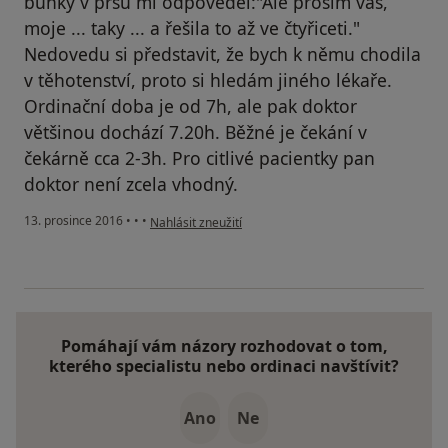
buňky v prsu mi odpověďěl:"Ale prosím vás,
moje ... taky ... a řešila to až ve čtyřiceti."
Nedovedu si představit, že bych k němu chodila
v těhotenství, proto si hledám jiného lékaře.
Ordinační doba je od 7h, ale pak doktor
většinou dochází 7.20h. Běžné je čekání v
čekárně cca 2-3h. Pro citlivé pacientky pan
doktor není zcela vhodný.
podle názoru uživatele Váš účet byl odstraněn
13. prosince 2016
•
•
•
Nahlásit zneužití
Pomáhají vám názory rozhodovat o tom,
kterého specialistu nebo ordinaci navštívit?
Ano
Ne