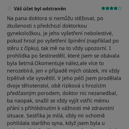
Váš účet byl odstraněn
Na pana doktora si nemůžu stěžovat, po
zkušenosti s předchozí doktorkou
gynekoložkou, je jeho vyšetření nebolestivé,
pokud hrozí po vyšetření špinění (napřiklad po
stěru z čípku), tak mě na to vždy upozorní. I
prohlídka po šestinedělí, které jsem se obávala
byla šetrná.Okomentuje nález,ale více to
nerozebírá, jen v případě mých otázek, mi vždy
trpělivě vše vysvětlil. V jeho péči jsem prodělala
dvoje těhotenství, obě riziková s hrozícím
předčasným porodem, doktor nic nezanedbal,
ba naopak, snažil se vždy vyjít vstříc mému
přání s přihlédnutím k vážnosti mé zdravotní
situace. Sestřika je milá, vždy mi ochotně
pohlídala staršího syna, když jsem byla u