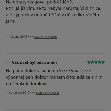
Na dotazy reagoval podrážděně.
Pzn. Já již vím, že to nebyla narůstající sliznice,
ale výpotek v dutině břišní v důsledku zánětu.
Jana
podle názoru uživatele Váš účet byl odstraněn
14. dubna 2013
•
•
•
Nahlásit zneužití
Váš účet byl odstraněn
Na pana doktora si nemužu stěžovat je to
výbornej pan doktor má tam čisto adá se s nim
na čemkoli domluvit
podle názoru uživatele Váš účet byl odstraněn
1. července 2012
•
•
•
Nahlásit zneužití