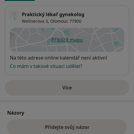
Praktický lékař gynekolog
Wellnerova 3,
Olomouc
77900
Přiblížit mapu
se otevře v nové záložce
Dostupnost
Na této adrese online kalendář není aktivní
Co mám v takové situaci udělat?
Více
o adrese
Názory
Přidejte svůj názor