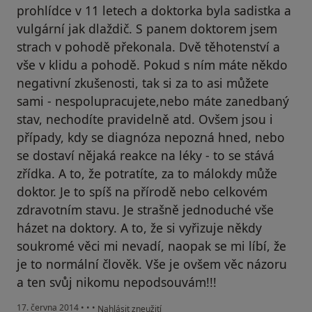
prohlídce v 11 letech a doktorka byla sadistka a
vulgární jak dlaždič. S panem doktorem jsem
strach v pohodě překonala. Dvě těhotenství a
vše v klidu a pohodě. Pokud s ním máte někdo
negativní zkušenosti, tak si za to asi můžete
sami - nespolupracujete,nebo máte zanedbaný
stav, nechodíte pravidelně atd. Ovšem jsou i
případy, kdy se diagnóza nepozná hned, nebo
se dostaví nějaká reakce na léky - to se stává
zřídka. A to, že potratíte, za to málokdy může
doktor. Je to spíš na přírodě nebo celkovém
zdravotním stavu. Je strašně jednoduché vše
házet na doktory. A to, že si vyřizuje někdy
soukromé věci mi nevadí, naopak se mi líbí, že
je to normální člověk. Vše je ovšem věc názoru
a ten svůj nikomu nepodsouvám!!!
podle názoru uživatele Váš účet byl odstraněn
17. června 2014
•
•
•
Nahlásit zneužití