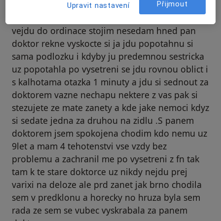
Váš účet byl odstraněn
Přijmout
Upravit nastavení
Zensky vy si asi sedite na vedeni za prve kdyz
vejdu do ordinace stojim nesedam hned pan
doktor rekne vyskocte si ja jdu popotahnu si
sama podlozku i kdyby ju predemnou sestricka
uz popotahla po vysetreni se jdu rovnou oblict i
s kalhotama otazka 1 minuty a jdu si sednout za
doktorem vazne nechapu nektere z vas pak si
stezujete ze mate zanety a kde jake nemoci kdyz
si sedate jedna za druhou na zidlu .S panem
doktorem jsem spokojena chodim kdo nemu uz
9let a mam 4 tehotenstvi vse vzdy bez
problemu a zachranil me po vysetreni z fn tak
tam k te stare doktorce uz nikdy nejdu prej
varixi na deloze ale prd zanet jak brno chodila
sem v predklonu a horecky no hruza byla sem
rada ze sem se vubec vyskrabala za panem