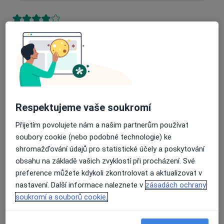
36 názorů
Recenze pacientů jsou pro nás důležité.
Specialisté nemají možnost zaplatit za
odstranění nebo změnu recenze pacienta.
Další informace o názorech
Další informace.
Respektujeme vaše soukromí
Přijetím povolujete nám a našim partnerům používat
soubory cookie (nebo podobné technologie) ke
shromažďování údajů pro statistické účely a poskytování
obsahu na základě vašich zvyklostí při procházení. Své
Hledejte v názorech
preference můžete kdykoli zkontrolovat a aktualizovat v
nastavení. Další informace naleznete v
zásadách ochrany
soukromí a souborů cookie.