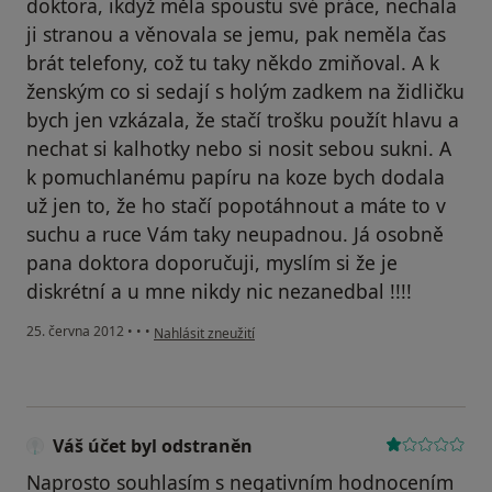
doktora, ikdyž měla spoustu své práce, nechala
ji stranou a věnovala se jemu, pak neměla čas
brát telefony, což tu taky někdo zmiňoval. A k
ženským co si sedají s holým zadkem na židličku
bych jen vzkázala, že stačí trošku použít hlavu a
nechat si kalhotky nebo si nosit sebou sukni. A
k pomuchlanému papíru na koze bych dodala
už jen to, že ho stačí popotáhnout a máte to v
suchu a ruce Vám taky neupadnou. Já osobně
pana doktora doporučuji, myslím si že je
diskrétní a u mne nikdy nic nezanedbal !!!!
podle názoru uživatele Váš účet byl odstraněn
25. června 2012
•
•
•
Nahlásit zneužití
Váš účet byl odstraněn
Naprosto souhlasím s negativním hodnocením