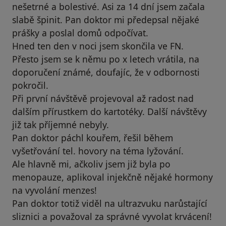
nešetrné a bolestivé. Asi za 14 dní jsem začala
slabě špinit. Pan doktor mi předepsal nějaké
prášky a poslal domů odpočívat.
Hned ten den v noci jsem skončila ve FN.
Přesto jsem se k němu po x letech vrátila, na
doporučení známé, doufajíc, že v odbornosti
pokročil.
Při první návštěvě projevoval až radost nad
dalším přírustkem do kartotéky. Další návštěvy
již tak příjemné nebyly.
Pan doktor páchl kouřem, řešil během
vyšetřování tel. hovory na téma lyžování.
Ale hlavně mi, ačkoliv jsem již byla po
menopauze, aplikoval injekčně nějaké hormony
na vyvolání menzes!
Pan doktor totiž viděl na ultrazvuku narůstající
sliznici a považoval za správné vyvolat krvácení!