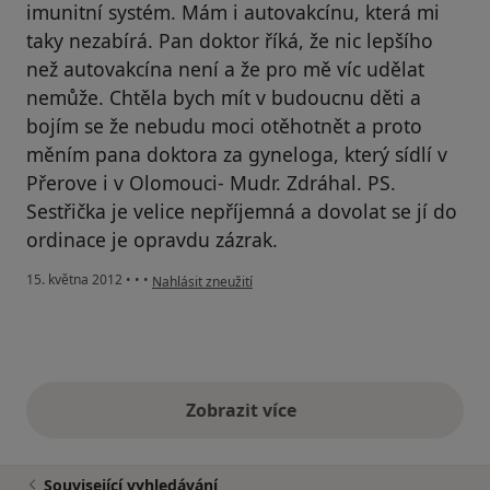
imunitní systém. Mám i autovakcínu, která mi
taky nezabírá. Pan doktor říká, že nic lepšího
než autovakcína není a že pro mě víc udělat
nemůže. Chtěla bych mít v budoucnu děti a
bojím se že nebudu moci otěhotnět a proto
měním pana doktora za gyneloga, který sídlí v
Přerove i v Olomouci- Mudr. Zdráhal. PS.
Sestřička je velice nepříjemná a dovolat se jí do
ordinace je opravdu zázrak.
podle názoru uživatele Váš účet byl odstraněn
15. května 2012
•
•
•
Nahlásit zneužití
Zobrazit více
výše uvedené názory
Související vyhledávání