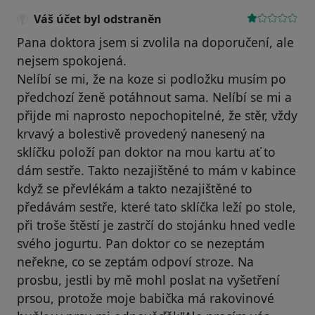
Váš účet byl odstraněn
Pana doktora jsem si zvolila na doporučení, ale
nejsem spokojená.
Nelíbí se mi, že na koze si podložku musím po
předchozí ženě potáhnout sama. Nelíbí se mi a
přijde mi naprosto nepochopitelné, že stěr, vždy
krvavý a bolestivě provedený nanesený na
sklíčku položí pan doktor na mou kartu ať to
dám sestře. Takto nezajištěné to mám v kabince
když se převlékám a takto nezajištěné to
předávám sestře, které tato sklíčka leží po stole,
při troše štěstí je zastrčí do stojánku hned vedle
svého jogurtu. Pan doktor co se nezeptám
neřekne, co se zeptám odpoví stroze. Na
prosbu, jestli by mě mohl poslat na vyšetření
prsou, protože moje babička má rakovinové