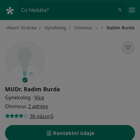
Hla
Co hledáte?
Hlavní Stránka
Gynekolog
Olomouc
Radim Burda
Změna města
MUDr.
Radim Burda
o specializacích
Gynekolog
·
Více
Olomouc
2 adresy
36 názorů
Kontaktní údaje