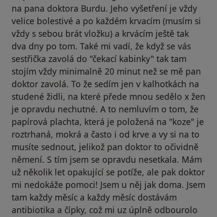
na pana doktora Burdu. Jeho vyšetření je vždy
velice bolestivé a po každém krvacím (musím si
vždy s sebou brát vložku) a krvácím ještě tak
dva dny po tom. Také mi vadí, že když se vás
sestřička zavolá do "čekací kabinky" tak tam
stojím vždy minimalně 20 minut než se mě pan
doktor zavolá. To že sedím jen v kalhotkách na
studené židli, na které přede mnou sedělo x žen
je opravdu nechutné. A to nemluvím o tom, že
papírová plachta, která je položená na "koze" je
roztrhaná, mokrá a často i od krve a vy si na to
musíte sednout, jelikož pan doktor to očividně
němení. S tím jsem se opravdu nesetkala. Mám
už několik let opakující se potíže, ale pak doktor
mi nedokáže pomoci! Jsem u něj jak doma. Jsem
tam každy měsíc a každy měsíc dostávám
antibiotika a čípky, což mi uz úplně odbourolo