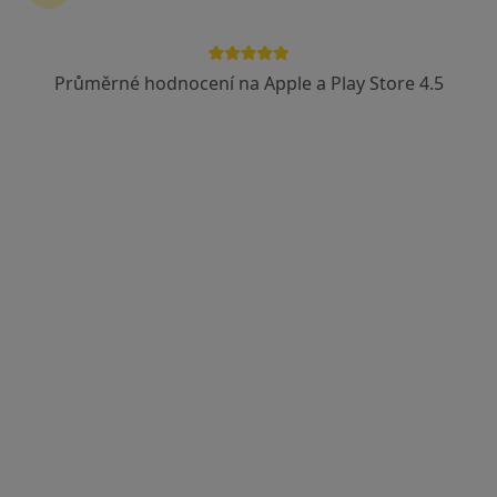
26 názorů
Pionýrská 623/20, Olomouc
•
Mapa
Průměrné hodnocení na Apple a Play Store 4.5
Odborný lékař gynekolog
Tento specialista nenabízí online rezervaci termínu na této adrese.
Rezervovat termín
MUDr. Jaroslav Imrych
·
Více
Gynekolog
65 názorů