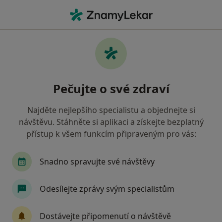
Hla
Gynekolog • Olomouc, olomoucký
Filtry
• 1
Mapa
Doporučení gynekologové s Vojenská
Pečujte o své zdraví
zdravotní pojišťovna ČR Olomouc
Jak řadíme výsledky vyhledávání?
Najděte nejlepšího specialistu a objednejte si
návštěvu. Stáhněte si aplikaci a získejte bezplatný
přístup k všem funkcím připraveným pro vás:
Snadno spravujte své návštěvy
Odesílejte zprávy svým specialistům
Prof. MUDr. Jiří Šantavý
Dostávejte připomenutí o návštěvě
Gynekolog, Genetik