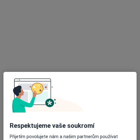
Polívkova 625/35,Olomouc,
•
Mapa
GYNEKOLOGIE GEBAUER s.r.o.
Tento specialista nenabízí online rezervaci termínu na této adrese.
Rezervovat termín
K dispozici jsou specialisté
Tito specialisté se nacházejí mimo Olomouc,
olomoucký, v oblastech blízkých vašemu
vyhledávání.
Respektujeme vaše soukromí
Přijetím povolujete nám a našim partnerům používat