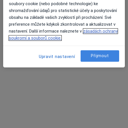
soubory cookie (nebo podobné technologie) ke
shromažďování údajů pro statistické účely a poskytování
obsahu na základě vašich zvyklostí při procházení. Své
MUDr. Jiří Zvolský
preference můžete kdykoli zkontrolovat a aktualizovat v
·
Více
Gynekolog
nastavení. Další informace naleznete v
zásadách ochrany
713 názorů
soukromí a souborů cookie.
Partyzánská 3, Opava
•
Mapa
Gynekologická Ambulance - MUDr. Jiří Zvolský. Ambulance se nachází v 1.patře zdravotního střediska "KATKA"
Přijmout
Upravit nastavení
Tento specialista nenabízí online rezervaci termínu na této adrese.
Rezervovat termín