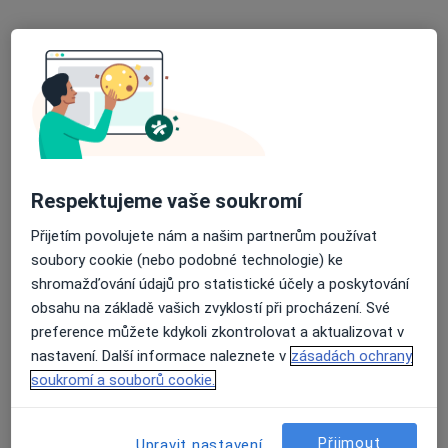
Gynet AH s.r.o.,
Gynekolog, Kardiolog, Pediatr
20 názorů
Adresa 1
Adresa 2
Rydultowská 1370, Orlová
•
Mapa
Respektujeme vaše soukromí
Gynet AH s.r.o.,
Přijetím povolujete nám a našim partnerům používat
Tato klinika nemá specialisty s dostupnými termíny v online kalendáři
soubory cookie (nebo podobné technologie) ke
shromažďování údajů pro statistické účely a poskytování
Zobrazit profil
obsahu na základě vašich zvyklostí při procházení. Své
preference můžete kdykoli zkontrolovat a aktualizovat v
nastavení. Další informace naleznete v
zásadách ochrany
K dispozici jsou specialisté
soukromí a souborů cookie.
Tito specialisté se nacházejí mimo Havířov,
moravskoslezský, v oblastech blízkých vašemu
Přijmout
Upravit nastavení