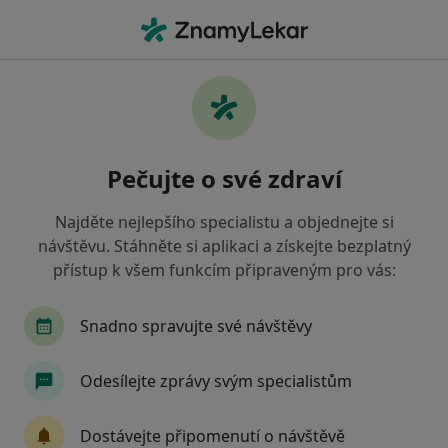
Hla
Gynekolog • Havířov, moravskoslezský
Filtry
• 1
Mapa
Doporučení gynekologové s Vojenská
Pečujte o své zdraví
zdravotní pojišťovna ČR Havířov
Jak řadíme výsledky vyhledávání?
Najděte nejlepšího specialistu a objednejte si
návštěvu. Stáhněte si aplikaci a získejte bezplatný
přístup k všem funkcím připraveným pro vás:
Snadno spravujte své návštěvy
Odesílejte zprávy svým specialistům
MUDr. Hynek Kudělka
Dostávejte připomenutí o návštěvě
·
Více
Gynekolog