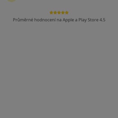
63 názorů
Adresa 1
Adresa 2
Adresa 3
Průměrné hodnocení na Apple a Play Store 4.5
Zakladatelská 22/975, Karviná
•
Mapa
Gynet AH s.r.o.,
Tento specialista nenabízí online rezervaci termínu na této adrese.
Rezervovat termín