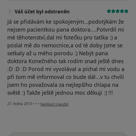
Váš účet byl odstraněn
Já se přidávám ke spokojeným...podotýkám že
nejsem pacientkou pana doktora....Potvrdil mi
mé těhotenství,dal mi fotečku pro tatíka :) a
poslal mě do nemocnice,a od té doby jsme se
setkaly až u mého porodu :) Nebýt pana
doktora Konečného tak rodím snad ještě dnes
:D :D :D Porod mi vyvolával a píchal mi vodu a
při tom mě informoval co bude dál...v tu chvíli
jsem ho považovala za nejlepšího chlapa na
světě :) Takže ještě jednou moc děkuji :) !!!
podle názoru uživatele Váš účet byl odstraněn
27. ledna 2013
•
•
•
Nahlásit zneužití