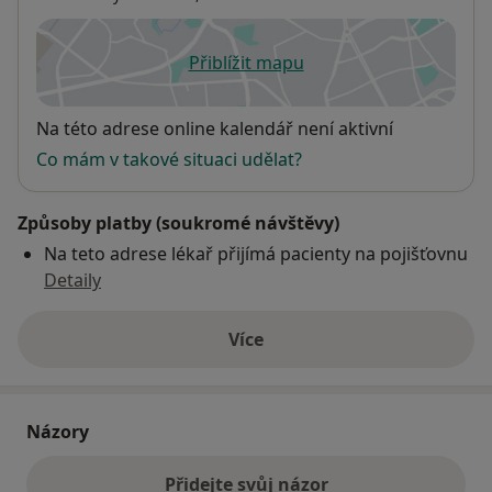
Přiblížit mapu
se otevře v nové záložce
Dostupnost
Na této adrese online kalendář není aktivní
Co mám v takové situaci udělat?
Způsoby platby (soukromé návštěvy)
Na teto adrese lékař přijímá pacienty na pojišťovnu
Detaily
Více
o adrese
Názory
Přidejte svůj názor