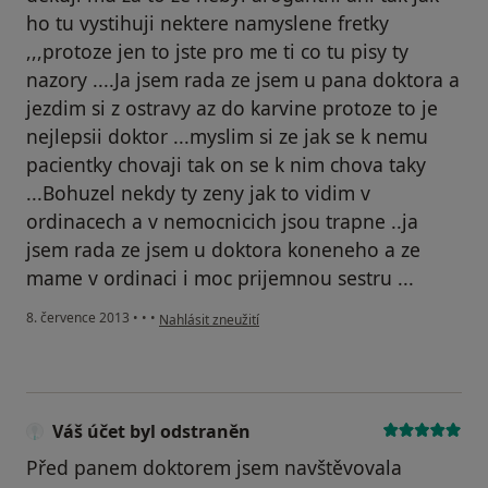
ho tu vystihuji nektere namyslene fretky
,,,protoze jen to jste pro me ti co tu pisy ty
nazory ....Ja jsem rada ze jsem u pana doktora a
jezdim si z ostravy az do karvine protoze to je
nejlepsii doktor ...myslim si ze jak se k nemu
pacientky chovaji tak on se k nim chova taky
...Bohuzel nekdy ty zeny jak to vidim v
ordinacech a v nemocnicich jsou trapne ..ja
jsem rada ze jsem u doktora koneneho a ze
mame v ordinaci i moc prijemnou sestru ...
podle názoru uživatele Váš účet byl odstraněn
8. července 2013
•
•
•
Nahlásit zneužití
Váš účet byl odstraněn
Před panem doktorem jsem navštěvovala