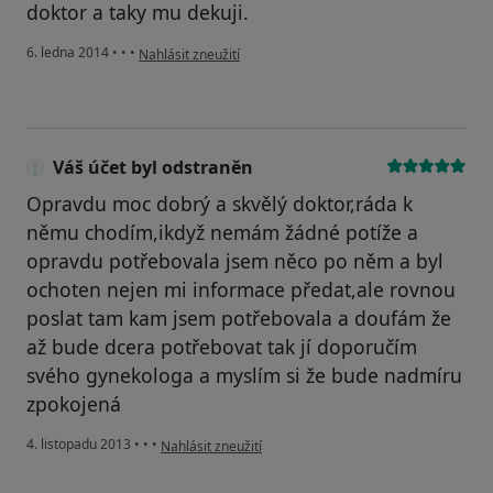
doktor a taky mu dekuji.
podle názoru uživatele Váš účet byl odstraněn
6. ledna 2014
•
•
•
Nahlásit zneužití
Váš účet byl odstraněn
Opravdu moc dobrý a skvělý doktor,ráda k
němu chodím,ikdyž nemám žádné potíže a
opravdu potřebovala jsem něco po něm a byl
ochoten nejen mi informace předat,ale rovnou
poslat tam kam jsem potřebovala a doufám že
až bude dcera potřebovat tak jí doporučím
svého gynekologa a myslím si že bude nadmíru
zpokojená
podle názoru uživatele Váš účet byl odstraněn
4. listopadu 2013
•
•
•
Nahlásit zneužití