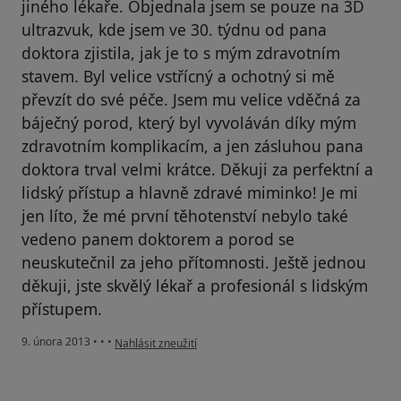
jiného lékaře. Objednala jsem se pouze na 3D
ultrazvuk, kde jsem ve 30. týdnu od pana
doktora zjistila, jak je to s mým zdravotním
stavem. Byl velice vstřícný a ochotný si mě
převzít do své péče. Jsem mu velice vděčná za
báječný porod, který byl vyvoláván díky mým
zdravotním komplikacím, a jen zásluhou pana
doktora trval velmi krátce. Děkuji za perfektní a
lidský přístup a hlavně zdravé miminko! Je mi
jen líto, že mé první těhotenství nebylo také
vedeno panem doktorem a porod se
neuskutečnil za jeho přítomnosti. Ještě jednou
děkuji, jste skvělý lékař a profesionál s lidským
přístupem.
podle názoru uživatele Váš účet byl odstraněn
9. února 2013
•
•
•
Nahlásit zneužití