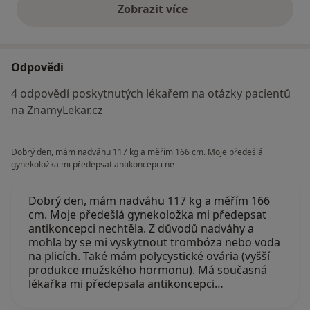
Zobrazit více
výše uvedené názory
Odpovědi
4 odpovědí poskytnutých lékařem na otázky pacientů
na ZnamyLekar.cz
Dobrý den, mám nadváhu 117 kg a měřím 166 cm. Moje předešlá
gynekoložka mi předepsat antikoncepci ne
Dobrý den, mám nadváhu 117 kg a měřím 166
cm. Moje předešlá gynekoložka mi předepsat
antikoncepci nechtěla. Z důvodů nadváhy a
mohla by se mi vyskytnout trombóza nebo voda
na plicích. Také mám polycystické ovária (vyšší
produkce mužského hormonu). Má současná
lékařka mi předepsala antikoncepci…