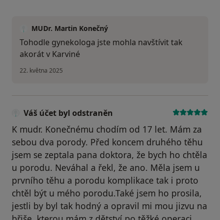
MUDr. Martin Konečný
Tohodle gynekologa jste mohla navštívit tak
akorát v Karviné
22. května 2025
Váš účet byl odstraněn
K mudr. Konečnému chodím od 17 let. Mám za
sebou dva porody. Před koncem druhého těhu
jsem se zeptala pana doktora, že bych ho chtěla
u porodu. Neváhal a řekl, že ano. Měla jsem u
prvního těhu a porodu komplikace tak i proto
chtěl být u mého porodu.Také jsem ho prosila,
jestli by byl tak hodný a opravil mi mou jizvu na
břiše, kterou mám z dětství po těžké operaci