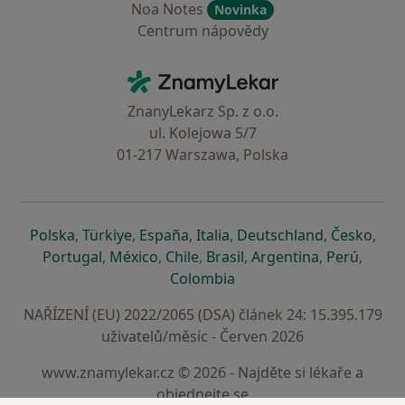
Noa Notes
Novinka
Centrum nápovědy
Kontakt
ZnamyLekar - Hlavní stránka
ZnanyLekarz Sp. z o.o.
ul. Kolejowa 5/7
01-217 Warszawa, Polska
se otevře v nové záložce
se otevře v nové záložce
se otevře v nové záložce
se otevře v nové záložce
se otevře v 
se o
Polska
,
Türkiye
,
España
,
Italia
,
Deutschland
,
Česko
,
se otevře v nové záložce
se otevře v nové záložce
se otevře v nové záložce
se otevře v nové záložc
se otevře v 
se ote
Portugal
,
México
,
Chile
,
Brasil
,
Argentina
,
Perú
,
se otevře v nové záložce
Colombia
NAŘÍZENÍ (EU) 2022/2065 (DSA) článek 24: 15.395.179
uživatelů/měsíc - Červen 2026
www.znamylekar.cz © 2026 - Najděte si lékaře a
objednejte se