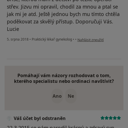
střev. Jizvu mi opravil, chodil za mnou a ptal se
jak mi je atd. Ještě jednou bych mu tímto chtěla
poděkovat za skvělý přístup. Doporučuji Vás.
Lucie
podle názoru uživatele Váš účet
5. srpna 2018
•
Praktický lékař gynekolog
•
•
Nahlásit zneužití
Pomáhají vám názory rozhodovat o tom,
kterého specialistu nebo ordinaci navštívit?
Ano
Ne
Váš účet byl odstraněn
22.3.2015 se nám narodil krásný a zdravý syn