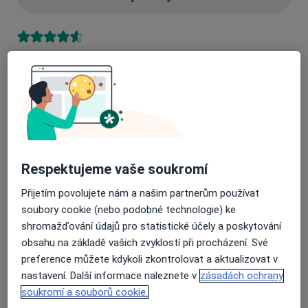
51 názorů
Recenze pacientů jsou pro nás důležité.
Specialisté nemají možnost zaplatit za
odstranění nebo změnu recenze pacienta.
Další informace o názorech
Další informace.
Respektujeme vaše soukromí
Přijetím povolujete nám a našim partnerům používat
soubory cookie (nebo podobné technologie) ke
shromažďování údajů pro statistické účely a poskytování
obsahu na základě vašich zvyklostí při procházení. Své
Hledejte v názorech
preference můžete kdykoli zkontrolovat a aktualizovat v
nastavení. Další informace naleznete v
zásadách ochrany
soukromí a souborů cookie.