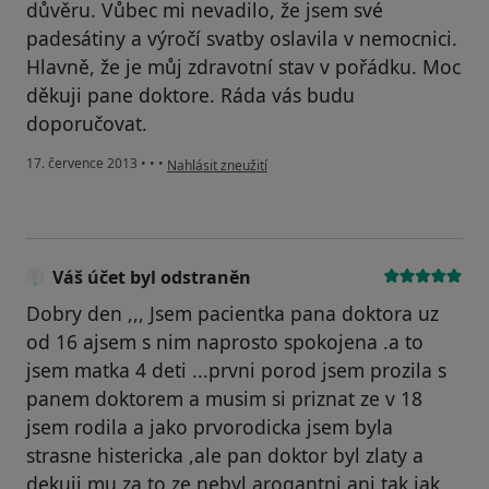
důvěru. Vůbec mi nevadilo, že jsem své
padesátiny a výročí svatby oslavila v nemocnici.
Hlavně, že je můj zdravotní stav v pořádku. Moc
děkuji pane doktore. Ráda vás budu
doporučovat.
podle názoru uživatele Váš účet byl odstraněn
17. července 2013
•
•
•
Nahlásit zneužití
Váš účet byl odstraněn
Dobry den ,,, Jsem pacientka pana doktora uz
od 16 ajsem s nim naprosto spokojena .a to
jsem matka 4 deti ...prvni porod jsem prozila s
panem doktorem a musim si priznat ze v 18
jsem rodila a jako prvorodicka jsem byla
strasne histericka ,ale pan doktor byl zlaty a
dekuji mu za to ze nebyl arogantni ani tak jak