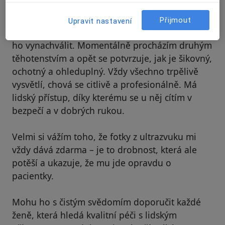
Petra Balcar
Číslo ověřené
P
Přijmout
Upravit nastavení
K panu doktorovi chodím už 11 let a nemůžu si
ho vynachválit. Momentálně procházím druhým
těhotenstvím a opět se potvrzuje, jak je šikovný,
ochotný a ohleduplný. Vždy všechno trpělivě
vysvětlí, chová se citlivě a profesionálně. Má
lidský přístup, díky kterému se u něj cítím v
bezpečí a v dobrých rukou.
Velmi si vážím toho, že fotky z ultrazvuku mi
vždy dává zdarma – je to drobnost, která ale
potěší a ukazuje, že mu jde opravdu o
pacientky.
Mohu ho s čistým svědomím doporučit každé
ženě, která hledá kvalitní péči s lidským