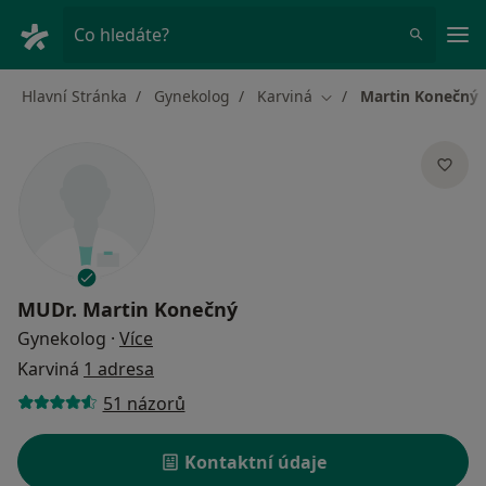
Hla
Co hledáte?
Hlavní Stránka
Gynekolog
Karviná
Martin Konečný
Změna města
MUDr.
Martin Konečný
o specializacích
Gynekolog
·
Více
Karviná
1 adresa
51 názorů
Kontaktní údaje