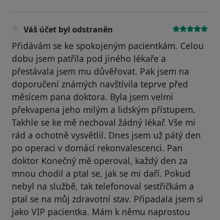
Váš účet byl odstraněn
Přidávám se ke spokojeným pacientkám. Celou
dobu jsem patřila pod jiného lékaře a
přestávala jsem mu důvěřovat. Pak jsem na
doporučení známých navštívila teprve před
měsícem pana doktora. Byla jsem velmi
překvapena jeho milým a lidským přístupem.
Takhle se ke mě nechoval žádný lékař. Vše mi
rád a ochotně vysvětlil. Dnes jsem už pátý den
po operaci v domácí rekonvalescenci. Pan
doktor Konečný mě operoval, každý den za
mnou chodil a ptal se, jak se mi daří. Pokud
nebyl na službě, tak telefonoval sestřičkám a
ptal se na můj zdravotní stav. Připadala jsem si
jako VIP pacientka. Mám k němu naprostou