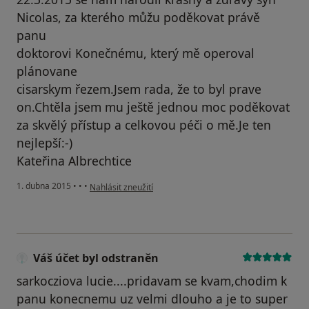
Nicolas, za kterého můžu poděkovat právě
panu
doktorovi Konečnému, který mě operoval
plánovane
cisarskym řezem.Jsem rada, že to byl prave
on.Chtěla jsem mu ještě jednou moc poděkovat
za skvělý přístup a celkovou péči o mě.Je ten
nejlepší:-)
Kateřina Albrechtice
podle názoru uživatele Váš účet byl odstraněn
1. dubna 2015
•
•
•
Nahlásit zneužití
Váš účet byl odstraněn
sarkocziova lucie....pridavam se kvam,chodim k
panu konecnemu uz velmi dlouho a je to super