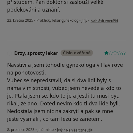
přístupem. Pan doktor si zaslouží velké
poděkování a uznání.
podle názoru uživatele Pe
22. května 2025
•
Praktický lékař gynekolog
•
Jiný
•
Nahlásit zneužití
Drzy, sprosty lekar
Číslo ověřené
D
Navstivila jsem tohodle gynekologa v Havirove
na pohotovosti.
Vubec se nepredstavil, dalsi dva lidi byly s
nama v mistnosti, vubec jsem nevedela kdo to
je. Ptala jsem se, kdo to je a jestli tu musi byt,
rikal, ze ano. Doted nevim kdo ti dva lide byli.
Nedostala jsem nic na zakryti a pak se mne
jeste vysmali , co tam lezu se zanetem.
podle názoru uživatele Drzy, sprosty lek
8. prosince 2023
•
jiné místo
•
Jiný
•
Nahlásit zneužití