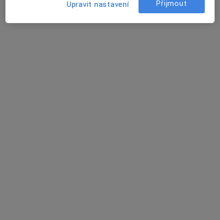
Přijmout
Upravit nastavení
Právě teď nemají žádná volná místa. Zkontrolujte,
zda se později neotevřou nová místa.
MUDr. Petr Kovář
·
Více
Gynekolog
284 názorů
Adresa 1
Adresa 2
Československé armády 12C, Hlučín
•
Mapa
Gynekologická ordinace Hlučín