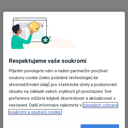
MUDr. Michael Kozák
·
Více
Gynekolog
362 názorů
Adresa 1
Adresa 2
Respektujeme vaše soukromí
Přijetím povolujete nám a našim partnerům používat
Slezská 515, Hradec nad Moravicí, Opava
•
Mapa
soubory cookie (nebo podobné technologie) ke
Gynekologie pro region Opava a okolí
shromažďování údajů pro statistické účely a poskytování
Tento specialista nenabízí online rezervaci termínu na této adrese.
obsahu na základě vašich zvyklostí při procházení. Své
preference můžete kdykoli zkontrolovat a aktualizovat v
Rezervovat termín
nastavení. Další informace naleznete v
zásadách ochrany
soukromí a souborů cookie.
Další specialisté ve vaší oblasti