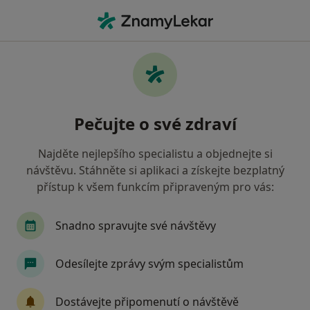
Hla
Gynekolog • Klimkovice, moravskoslezský
Filtry
Mapa
Gynekolog Klimkovice
Pečujte o své zdraví
Jak řadíme výsledky vyhledávání?
Najděte nejlepšího specialistu a objednejte si
návštěvu. Stáhněte si aplikaci a získejte bezplatný
Jakou pojišťovnu máte?
přístup k všem funkcím připraveným pro vás:
Snadno spravujte své návštěvy
Odesílejte zprávy svým specialistům
Dostávejte připomenutí o návštěvě