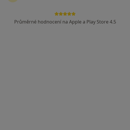
MUDr. Richard Spousta
·
Více
Gynekolog
Průměrné hodnocení na Apple a Play Store 4.5
73 názorů
Opavská 6116/15, Ostrava
•
Mapa
Gynmater s.r.o., gynekologie
Tento specialista nenabízí online rezervaci termínu na této adrese.
Rezervovat termín
K dispozici jsou specialisté
Tito specialisté se nacházejí mimo Klimkovice,
moravskoslezský, v oblastech blízkých vašemu
vyhledávání.