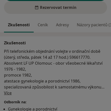
Rezervovat termín
Zkušenosti
Ceník
Adresy
Názory pacientů (
Zkušenosti
Při telefonickém objednání volejte v ordinační době
(úterý, středa, pátek 14 až 17 hod.) 596617770.
Absolvent LF UP Olomouc - obor všeobecné lékařství
1976 - 1982,
promoce 1982,
atestace gynekologie a porodnictví 1986,
specializovaná způsobilost k samostatnému výkonu
O mně
povolání lékaře v oboru gynekologie a porodnictví.
Více
Zaměstnání: MNOF Ostrava 1, oddělení gynekologie a
Odborník na:
porodnictví 1983 - 1987, od roku 1987 ambulantní
Gynekologie a porodnictví
praxe dosud.