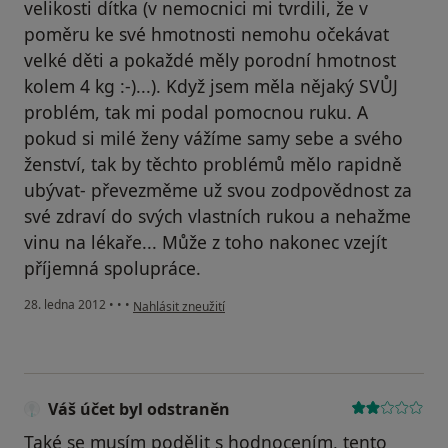
velikosti dítka (v nemocnici mi tvrdili, že v
poměru ke své hmotnosti nemohu očekávat
velké děti a pokaždé měly porodní hmotnost
kolem 4 kg :-)...). Když jsem měla nějaký SVŮJ
problém, tak mi podal pomocnou ruku. A
pokud si milé ženy vážíme samy sebe a svého
ženství, tak by těchto problémů mělo rapidně
ubývat- převezměme už svou zodpovědnost za
své zdraví do svých vlastních rukou a nehažme
vinu na lékaře... Může z toho nakonec vzejít
příjemná spolupráce.
podle názoru uživatele Váš účet byl odstraněn
28. ledna 2012
•
•
•
Nahlásit zneužití
Váš účet byl odstraněn
Také se musím podělit s hodnocením, tento