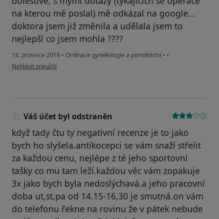
bolestivé, s mými dotazy (tykajících se operace
na kterou mě poslal) mě odkázal na google...
doktora jsem již změnila a udělala jsem to
nejlepší co jsem mohla ????
18. prosince 2018
•
Ordinace gynekologie a porodnictví
•
•
podle názoru uživatele Váš účet byl odstraněn
Nahlásit zneužití
Váš účet byl odstraněn
když tady čtu ty negativní recenze je to jako
bych ho slyšela.antikocepci se vám snaží střelit
za každou cenu, nejlépe z té jeho sportovní
tašky co mu tam leží.každou věc vám zopakuje
3x jako bych byla nedoslýchavá.a jeho pracovní
doba ut,st,pa od 14.15-16,30 je smutná.on vám
do telefonu řekne na rovinu že v pátek nebude