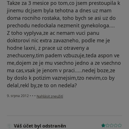
Takze za 3 mesice po tom,co jsem prestoupila k
jinemu dr,jsem byla tehotna a dnes uz mam
doma rocniho rostaka, toho bych se asi uz do
prechodu nedockala nezmenit gynekologa....
Z toho vyplyva,ze ac nemam vuci panu
doktorovi nic extra zavazneho, podle me je
hodne laxni, z prace uz otraveny a
znechuceny,tim padem vzbuzuje,teda aspon ve
me,dojem ze je mu vsechno jedno a ze vsechno
ma cas,vsak je jenom v praci.....nedej boze,ze
by doslo k potizim vaznejsim,tzo nevim,co by
delal,rekl by,ze to on nedela?
podle názoru uživatele Váš účet byl odstraněn
9. srpna 2012
•
•
•
Nahlásit zneužití
Váš účet byl odstraněn