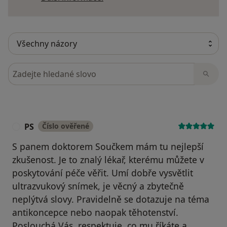
Hledejte v názorech
PS
Číslo ověřené
P
S panem doktorem Součkem mám tu nejlepší
zkušenost. Je to znalý lékař, kterému můžete v
poskytování péče věřit. Umí dobře vysvětlit
ultrazvukový snímek, je věcný a zbytečně
neplýtvá slovy. Pravidelně se dotazuje na téma
antikoncepce nebo naopak těhotenství.
Poslouchá Vás, respektuje, co mu říkáte a