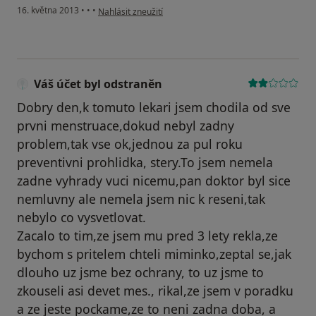
podle názoru uživatele Váš účet byl odstraněn
16. května 2013
•
•
•
Nahlásit zneužití
Váš účet byl odstraněn
Dobry den,k tomuto lekari jsem chodila od sve
prvni menstruace,dokud nebyl zadny
problem,tak vse ok,jednou za pul roku
preventivni prohlidka, stery.To jsem nemela
zadne vyhrady vuci nicemu,pan doktor byl sice
nemluvny ale nemela jsem nic k reseni,tak
nebylo co vysvetlovat.
Zacalo to tim,ze jsem mu pred 3 lety rekla,ze
bychom s pritelem chteli miminko,zeptal se,jak
dlouho uz jsme bez ochrany, to uz jsme to
zkouseli asi devet mes., rikal,ze jsem v poradku
a ze jeste pockame,ze to neni zadna doba, a