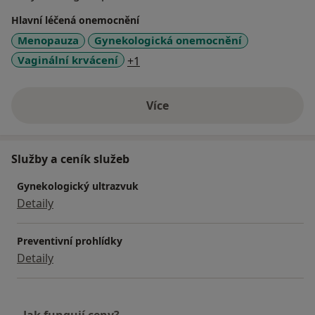
Hlavní léčená onemocnění
Menopauza
Gynekologická onemocnění
a11y_sr_more_diseases
Vaginální krvácení
+1
Více
o zkušenostech
Služby a ceník služeb
Gynekologický ultrazvuk
Detaily
Preventivní prohlídky
Detaily