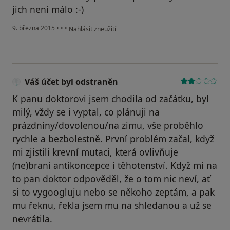
jich není málo :-)
podle názoru uživatele Váš účet byl odstraněn
9. března 2015
•
•
•
Nahlásit zneužití
Váš účet byl odstraněn
K panu doktorovi jsem chodila od začátku, byl
milý, vždy se i vyptal, co plánuji na
prázdniny/dovolenou/na zimu, vše proběhlo
rychle a bezbolestně. První problém začal, když
mi zjistili krevní mutaci, která ovlivňuje
(ne)braní antikoncepce i těhotenství. Když mi na
to pan doktor odpověděl, že o tom nic neví, ať
si to vygoogluju nebo se někoho zeptám, a pak
mu řeknu, řekla jsem mu na shledanou a už se
nevrátila.