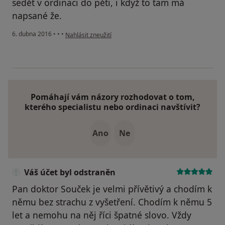
sedět v ordinaci do pěti, i když to tam má
napsané že.
podle názoru uživatele Váš účet byl odstraněn
6. dubna 2016
•
•
•
Nahlásit zneužití
Pomáhají vám názory rozhodovat o tom,
kterého specialistu nebo ordinaci navštívit?
Ano
Ne
Váš účet byl odstraněn
Pan doktor Souček je velmi přívětivý a chodím k
němu bez strachu z vyšetření. Chodím k němu 5
let a nemohu na něj říci špatné slovo. Vždy