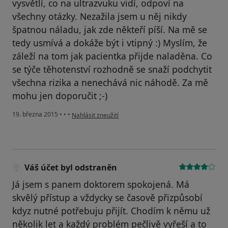
vysvětlí, co na ultrazvuku vidí, odpoví na
všechny otázky. Nezažila jsem u něj nikdy
špatnou náladu, jak zde někteří píší. Na mě se
tedy usmívá a dokáže být i vtipný :) Myslím, že
záleží na tom jak pacientka přijde naladěna. Co
se týče těhotenství rozhodně se snaží podchytit
všechna rizika a nenechává nic náhodě. Za mě
mohu jen doporučit ;-)
podle názoru uživatele Váš účet byl odstraněn
19. března 2015
•
•
•
Nahlásit zneužití
Váš účet byl odstraněn
Já jsem s panem doktorem spokojená. Má
skvělý přístup a vždycky se časově přizpůsobí
kdyz nutné potřebuju přijít. Chodím k němu už
několik let a každý problém pečlivě vyřeší a to