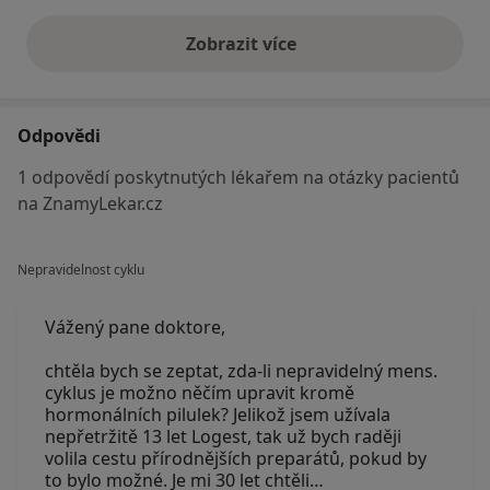
Zobrazit více
výše uvedené názory
Odpovědi
1 odpovědí poskytnutých lékařem na otázky pacientů
na ZnamyLekar.cz
Nepravidelnost cyklu
Vážený pane doktore,
chtěla bych se zeptat, zda-li nepravidelný mens.
cyklus je možno něčím upravit kromě
hormonálních pilulek? Jelikož jsem užívala
nepřetržitě 13 let Logest, tak už bych raději
volila cestu přírodnějších preparátů, pokud by
to bylo možné. Je mi 30 let chtěli…