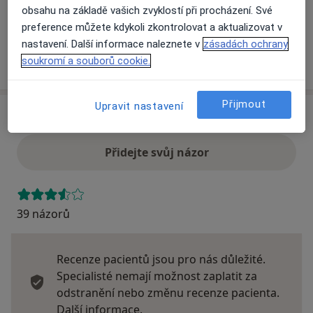
Na teto adrese lékař přijímá pacienty na pojišťovnu
obsahu na základě vašich zvyklostí při procházení. Své
Detaily
preference můžete kdykoli zkontrolovat a aktualizovat v
nastavení. Další informace naleznete v
zásadách ochrany
Více
soukromí a souborů cookie.
o adrese
Přijmout
Upravit nastavení
Názory
Přidejte svůj názor
39 názorů
Recenze pacientů jsou pro nás důležité.
Specialisté nemají možnost zaplatit za
odstranění nebo změnu recenze pacienta.
Další informace o názorech
Další informace.