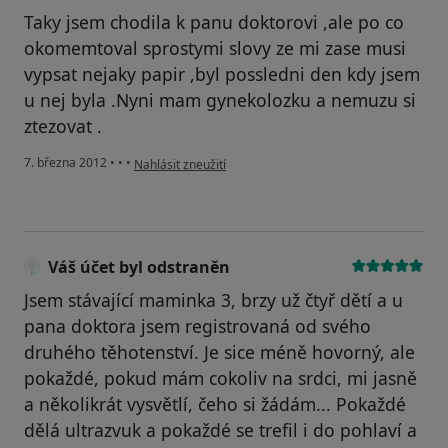
Taky jsem chodila k panu doktorovi ,ale po co
okomemtoval sprostymi slovy ze mi zase musi
vypsat nejaky papir ,byl possledni den kdy jsem
u nej byla .Nyni mam gynekolozku a nemuzu si
ztezovat .
podle názoru uživatele Váš účet byl odstraněn
7. března 2012
•
•
•
Nahlásit zneužití
Váš účet byl odstraněn
Jsem stávající maminka 3, brzy už čtyř dětí a u
pana doktora jsem registrovaná od svého
druhého těhotenství. Je sice méně hovorný, ale
pokaždé, pokud mám cokoliv na srdci, mi jasně
a několikrát vysvětlí, čeho si žádám... Pokaždé
dělá ultrazvuk a pokaždé se trefil i do pohlaví a