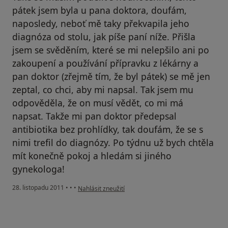
pátek jsem byla u pana doktora, doufám,
naposledy, neboť mě taky překvapila jeho
diagnóza od stolu, jak píše paní níže. Přišla
jsem se svěděním, které se mi nelepšilo ani po
zakoupení a používání přípravku z lékárny a
pan doktor (zřejmě tím, že byl pátek) se mě jen
zeptal, co chci, aby mi napsal. Tak jsem mu
odpověděla, že on musí vědět, co mi má
napsat. Takže mi pan doktor předepsal
antibiotika bez prohlídky, tak doufám, že se s
nimi trefil do diagnózy. Po týdnu už bych chtěla
mít konečně pokoj a hledám si jiného
gynekologa!
podle názoru uživatele Váš účet byl odstraněn
28. listopadu 2011
•
•
•
Nahlásit zneužití