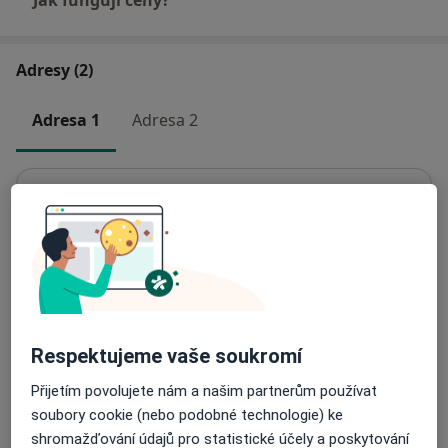
Jak fungují ceny?
Adresy (2)
Adresa 1
Adresa 2
GYNCENTRUM OSTRAVA s.r.o., gynekologie
Dr. Šmerala 27,
Ostrava-Jih
,
Ostrava
70200
Přiblížit mapu
se otevře v nové záložce
Dostupnost
Na této adrese online kalendář není aktivní
Respektujeme vaše soukromí
Co mám v takové situaci udělat?
Přijetím povolujete nám a našim partnerům používat
soubory cookie (nebo podobné technologie) ke
Způsoby platby (soukromé návštěvy)
shromažďování údajů pro statistické účely a poskytování