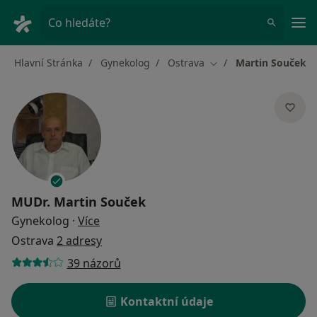
Hla
Co hledáte?
Hlavní Stránka
Gynekolog
Ostrava
Martin Souček
Změna města
MUDr.
Martin Souček
o specializacích
Gynekolog
·
Více
Ostrava
2 adresy
39 názorů
Kontaktní údaje