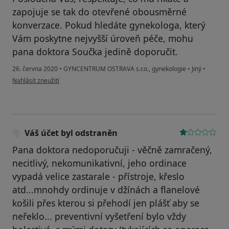
zapojuje se tak do otevřené obousměrné
konverzace. Pokud hledáte gynekologa, který
Vám poskytne nejvyšší úroveň péče, mohu
pana doktora Součka jedině doporučit.
26. června 2020
•
GYNCENTRUM OSTRAVA s.r.o., gynekologie
•
Jiný
•
podle názoru uživatele PS
Nahlásit zneužití
Váš účet byl odstraněn
Pana doktora nedoporučuji - věčně zamračený,
necitlivý, nekomunikativní, jeho ordinace
vypadá velice zastarale - přístroje, křeslo
atd...mnohdy ordinuje v džínách a flanelové
košili přes kterou si přehodí jen plášť aby se
neřeklo... preventivní vyšetření bylo vždy