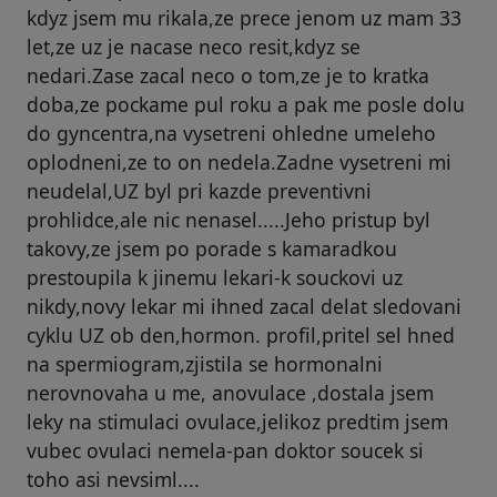
kdyz jsem mu rikala,ze prece jenom uz mam 33
let,ze uz je nacase neco resit,kdyz se
nedari.Zase zacal neco o tom,ze je to kratka
doba,ze pockame pul roku a pak me posle dolu
do gyncentra,na vysetreni ohledne umeleho
oplodneni,ze to on nedela.Zadne vysetreni mi
neudelal,UZ byl pri kazde preventivni
prohlidce,ale nic nenasel.....Jeho pristup byl
takovy,ze jsem po porade s kamaradkou
prestoupila k jinemu lekari-k souckovi uz
nikdy,novy lekar mi ihned zacal delat sledovani
cyklu UZ ob den,hormon. profil,pritel sel hned
na spermiogram,zjistila se hormonalni
nerovnovaha u me, anovulace ,dostala jsem
leky na stimulaci ovulace,jelikoz predtim jsem
vubec ovulaci nemela-pan doktor soucek si
toho asi nevsiml....