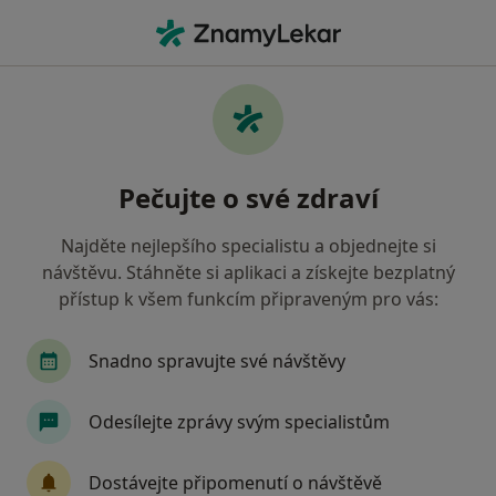
Hla
Gynekolog • Svinov, Ostrava, moravskoslezský
Filtry
Mapa
Gynekolog, Svinov, Ostrava
Pečujte o své zdraví
Jak řadíme výsledky vyhledávání?
Najděte nejlepšího specialistu a objednejte si
návštěvu. Stáhněte si aplikaci a získejte bezplatný
Jakou pojišťovnu máte?
přístup k všem funkcím připraveným pro vás:
Všeobecná zdravotní pojišťovna
Zdravotní poj
Snadno spravujte své návštěvy
Odesílejte zprávy svým specialistům
Dostávejte připomenutí o návštěvě