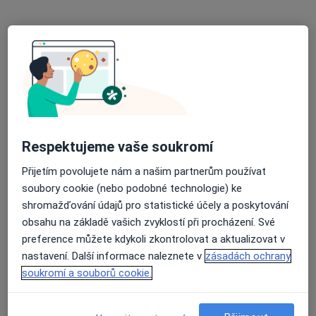
MUDr. Michael Kozák
·
Více
Gynekolog
362 názorů
Respektujeme vaše soukromí
Přijetím povolujete nám a našim partnerům používat
Adresa 1
Adresa 2
soubory cookie (nebo podobné technologie) ke
shromažďování údajů pro statistické účely a poskytování
Rybářská 81/12, Opava
•
Mapa
obsahu na základě vašich zvyklostí při procházení. Své
MUDr. Michael Kozák
preference můžete kdykoli zkontrolovat a aktualizovat v
Tento specialista nenabízí online rezervaci termínu na této adrese.
nastavení. Další informace naleznete v
zásadách ochrany
soukromí a souborů cookie.
Rezervovat termín