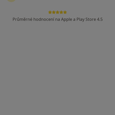
Průměrné hodnocení na Apple a Play Store 4.5
MUDr. Richard Spousta
·
Více
Gynekolog
73 názorů
Opavská 6116/15, Ostrava
•
Mapa
Gynmater s.r.o., gynekologie
Tento specialista nenabízí online rezervaci termínu na této adrese.
Rezervovat termín
K dispozici jsou specialisté
Tito specialisté se nacházejí mimo Svinov, Ostrava,
moravskoslezský, v oblastech blízkých vašemu
vyhledávání.