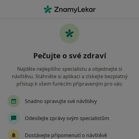
Hla
Gynekolog • Poruba, Ostrava, moravskoslezský
Filtry
Mapa
Gynekolog, Poruba, Ostrava
Pečujte o své zdraví
Jak řadíme výsledky vyhledávání?
Najděte nejlepšího specialistu a objednejte si
návštěvu. Stáhněte si aplikaci a získejte bezplatný
Jakou pojišťovnu máte?
přístup k všem funkcím připraveným pro vás:
Všeobecná zdravotní pojišťovna
Zdravotní poj
Snadno spravujte své návštěvy
Odesílejte zprávy svým specialistům
Dostávejte připomenutí o návštěvě