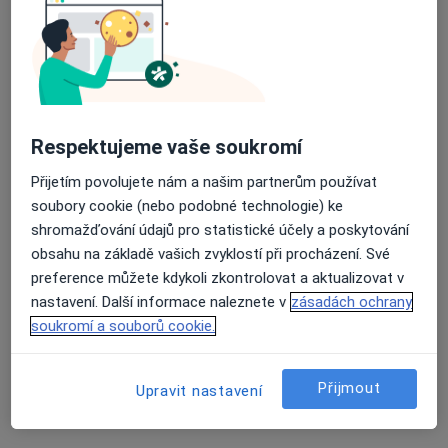
Respektujeme vaše soukromí
MUDr. Michael Kozák
·
Více
Gynekolog
Přijetím povolujete nám a našim partnerům používat
362 názorů
soubory cookie (nebo podobné technologie) ke
shromažďování údajů pro statistické účely a poskytování
Adresa 1
Adresa 2
obsahu na základě vašich zvyklostí při procházení. Své
preference můžete kdykoli zkontrolovat a aktualizovat v
nastavení. Další informace naleznete v
zásadách ochrany
Rybářská 81/12, Opava
•
Mapa
soukromí a souborů cookie.
MUDr. Michael Kozák
Tento specialista nenabízí online rezervaci termínu na této adrese.
Přijmout
Upravit nastavení
Rezervovat termín