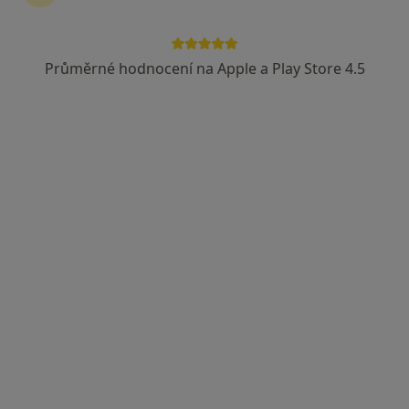
Průměrné hodnocení na Apple a Play Store 4.5
MUDr. Richard Spousta
·
Více
Gynekolog
73 názorů
Opavská 6116/15, Ostrava
•
Mapa
Gynmater s.r.o., gynekologie
Tento specialista nenabízí online rezervaci termínu na této adrese.
Rezervovat termín
K dispozici jsou specialisté
Tito specialisté se nacházejí mimo Poruba, Ostrava,
moravskoslezský, v oblastech blízkých vašemu
vyhledávání.