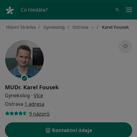
Hla
Co hledáte?
Hlavní Stránka
Gynekolog
Ostrava
Karel Fousek
Změna města
MUDr.
Karel Fousek
o specializacích
Gynekolog
·
Více
Ostrava
1 adresa
9 názorů
Kontaktní údaje