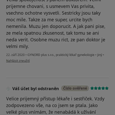
prijemne chovani, s usmevem Vas privita,
vsechno ochotne vysvetli. Sestricky jsou taky
moc mile. Takze za me super, urcite bych
nemenila. Muzu jen doporucit. A jak pani pise,
ze mela spatnou zkusenost, tak tomu se ani
neda verit. Osobne muzu rict, ze pan doktor je
velmi mily.
22. září 2020
•
GYNORD plus s.r.o., praktický lékař gynekologie
•
Jiný
•
podle názoru uživatele Renáta Březnová
Nahlásit zneužití
Váš účet byl odstraněn
Číslo ověřené
Velice prijemný přístup lékaře i sestřiček. Vzdy
zodpovezeno vše, na co jsem se ptala. Jako
velké plus vnímám, že nenabádá k užívání