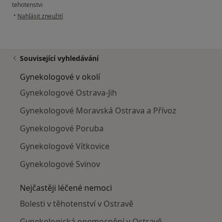
tehotenstvi
podle názoru uživatele Váš účet byl odstraněn
•
Nahlásit zneužití
Související vyhledávání
Gynekologové v okolí
Gynekologové Ostrava-Jih
Gynekologové Moravská Ostrava a Přívoz
Gynekologové Poruba
Gynekologové Vítkovice
Gynekologové Svinov
Nejčastěji léčené nemoci
Bolesti v těhotenství v Ostravě
Gynekologická onemocnění v Ostravě