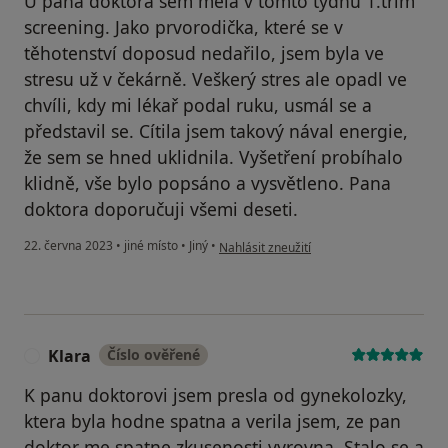
U pana doktora sem měla v tomto týdnu 1.trim
screening. Jako prvorodička, které se v
těhotenství doposud nedařilo, jsem byla ve
stresu už v čekárně. Veškerý stres ale opadl ve
chvíli, kdy mi lékař podal ruku, usmál se a
představil se. Cítila jsem takový nával energie,
že sem se hned uklidnila. Vyšetření probíhalo
klidně, vše bylo popsáno a vysvětleno. Pana
doktora doporučuji všemi deseti.
podle názoru uživatele S. D.
22. června 2023
•
jiné místo
•
Jiný
•
Nahlásit zneužití
Klara
Číslo ověřené
K
K panu doktorovi jsem presla od gynekolozky,
ktera byla hodne spatna a verila jsem, ze pan
doktor me spatne zkusenosti vyrovna. Stalo se a