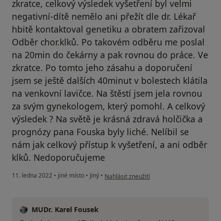
zkratce, celkový výsledek vyšetření byl velmi
negativní-dítě nemělo ani přežít dle dr. Lékař
hbitě kontaktoval genetiku a obratem zařizoval
Odběr chor.klků. Po takovém odběru me poslal
na 20min do čekárny a pak rovnou do práce. Ve
zkratce. Po tomto jeho zásahu a doporučení
jsem se ještě dalších 40minut v bolestech klátila
na venkovní lavičce. Na štěstí jsem jela rovnou
za svým gynekologem, který pomohl. A celkový
výsledek ? Na světě je krásná zdravá holčička a
prognózy pana Fouska byly liché. Nelíbil se
nám jak celkový přístup k vyšetření, a ani odběr
klků. Nedoporučujeme
podle názoru uživatele Soňa Tejkal
11. ledna 2022
•
jiné místo
•
Jiný
•
Nahlásit zneužití
MUDr. Karel Fousek