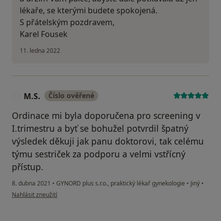
lékaře, se kterými budete spokojená.
S přátelským pozdravem,
Karel Fousek
11. ledna 2022
M.S.
Číslo ověřené
M
Ordinace mi byla doporučena pro screening v
I.trimestru a byť se bohužel potvrdil špatný
výsledek děkuji jak panu doktorovi, tak celému
týmu sestriček za podporu a velmi vstřícný
přístup.
8. dubna 2021
•
GYNORD plus s.r.o., praktický lékař gynekologie
•
Jiný
•
podle názoru uživatele M.S.
Nahlásit zneužití