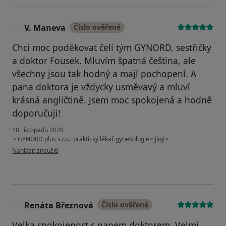
V. Maneva
Číslo ověřené
V
Chci moc poděkovat čelí tým GYNORD, sestřičky
a doktor Fousek. Mluvím špatná čeština, ale
všechny jsou tak hodný a mají pochopení. A
pana doktora je vždycky usměvavý a mluví
krásná angličtině. Jsem moc spokojená a hodně
doporučuji!
18. listopadu 2020
•
GYNORD plus s.r.o., praktický lékař gynekologie
•
Jiný
•
podle názoru uživatele V. Maneva
Nahlásit zneužití
Renáta Březnová
Číslo ověřené
R
Velka spokojenost s panem doktorem. Velmi