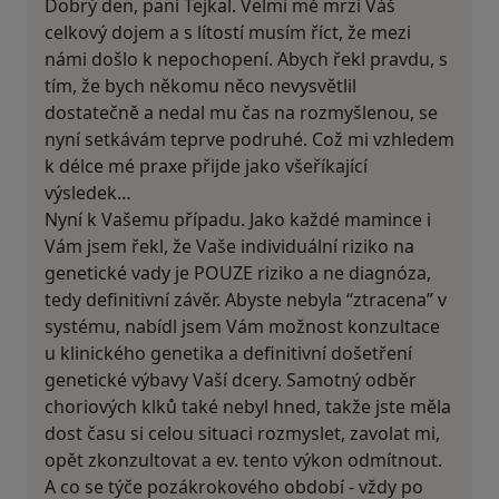
Dobrý den, paní Tejkal. Velmi mě mrzí Váš
celkový dojem a s lítostí musím říct, že mezi
námi došlo k nepochopení. Abych řekl pravdu, s
tím, že bych někomu něco nevysvětlil
dostatečně a nedal mu čas na rozmyšlenou, se
nyní setkávám teprve podruhé. Což mi vzhledem
k délce mé praxe přijde jako všeříkající
výsledek…
Nyní k Vašemu případu. Jako každé mamince i
Vám jsem řekl, že Vaše individuální riziko na
genetické vady je POUZE riziko a ne diagnóza,
tedy definitivní závěr. Abyste nebyla “ztracena” v
systému, nabídl jsem Vám možnost konzultace
u klinického genetika a definitivní došetření
genetické výbavy Vaší dcery. Samotný odběr
choriových klků také nebyl hned, takže jste měla
dost času si celou situaci rozmyslet, zavolat mi,
opět zkonzultovat a ev. tento výkon odmítnout.
A co se týče pozákrokového období - vždy po