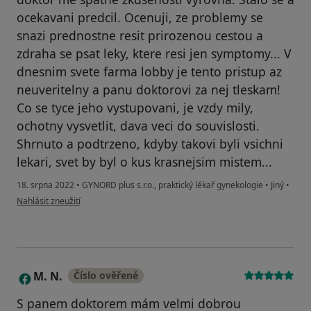
ocekavani predcil. Ocenuji, ze problemy se
snazi prednostne resit prirozenou cestou a
zdraha se psat leky, ktere resi jen symptomy... V
dnesnim svete farma lobby je tento pristup az
neuveritelny a panu doktorovi za nej tleskam!
Co se tyce jeho vystupovani, je vzdy mily,
ochotny vysvetlit, dava veci do souvislosti.
Shrnuto a podtrzeno, kdyby takovi byli vsichni
lekari, svet by byl o kus krasnejsim mistem...
18. srpna 2022
•
GYNORD plus s.r.o., praktický lékař gynekologie
•
Jiný
•
podle názoru uživatele Klara
Nahlásit zneužití
M. N.
Číslo ověřené
M
S panem doktorem mám velmi dobrou