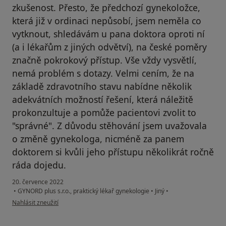
zkušenost. Přesto, že předchozí gynekoložce,
která již v ordinaci nepůsobí, jsem neměla co
vytknout, shledávám u pana doktora oproti ní
(a i lékařům z jiných odvětví), na české poměry
značně pokrokový přístup. Vše vždy vysvětlí,
nemá problém s dotazy. Velmi cením, že na
základě zdravotního stavu nabídne několik
adekvátních možností řešení, která náležitě
prokonzultuje a pomůže pacientovi zvolit to
"správné". Z důvodu stěhování jsem uvažovala
o změně gynekologa, nicméně za panem
doktorem si kvůli jeho přístupu několikrát ročně
ráda dojedu.
20. července 2022
•
GYNORD plus s.r.o., praktický lékař gynekologie
•
Jiný
•
podle názoru uživatele M. N.
Nahlásit zneužití