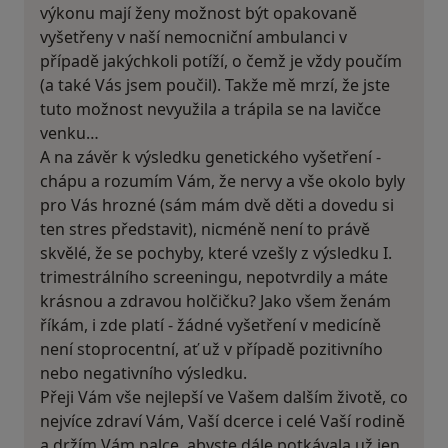
výkonu mají ženy možnost být opakovaně
vyšetřeny v naší nemocniční ambulanci v
případě jakýchkoli potíží, o čemž je vždy poučím
(a také Vás jsem poučil). Takže mě mrzí, že jste
tuto možnost nevyužila a trápila se na lavičce
venku…
A na závěr k výsledku genetického vyšetření -
chápu a rozumím Vám, že nervy a vše okolo byly
pro Vás hrozné (sám mám dvě děti a dovedu si
ten stres představit), nicméně není to právě
skvělé, že se pochyby, které vzešly z výsledku I.
trimestrálního screeningu, nepotvrdily a máte
krásnou a zdravou holčičku? Jako všem ženám
říkám, i zde platí - žádné vyšetření v medicíně
není stoprocentní, ať už v případě pozitivního
nebo negativního výsledku.
Přeji Vám vše nejlepší ve Vašem dalším životě, co
nejvíce zdraví Vám, Vaší dcerce i celé Vaší rodině
a držím Vám palce, abyste dále potkávala už jen