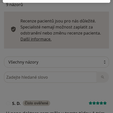
9 názorů
Recenze pacientů jsou pro nás důležité.
Specialisté nemají možnost zaplatit za
odstranění nebo změnu recenze pacienta.
Další informace o názorech
Další informace.
Hledejte v názorech
S. D.
Číslo ověřené
S