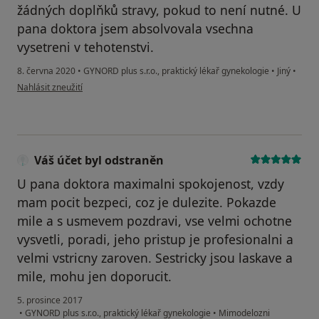
žádných doplňků stravy, pokud to není nutné. U
pana doktora jsem absolvovala vsechna
vysetreni v tehotenstvi.
8. června 2020
•
GYNORD plus s.r.o., praktický lékař gynekologie
•
Jiný
•
podle názoru uživatele Váš účet byl odstraněn
Nahlásit zneužití
Váš účet byl odstraněn
U pana doktora maximalni spokojenost, vzdy
mam pocit bezpeci, coz je dulezite. Pokazde
mile a s usmevem pozdravi, vse velmi ochotne
vysvetli, poradi, jeho pristup je profesionalni a
velmi vstricny zaroven. Sestricky jsou laskave a
mile, mohu jen doporucit.
5. prosince 2017
•
GYNORD plus s.r.o., praktický lékař gynekologie
•
Mimodelozni