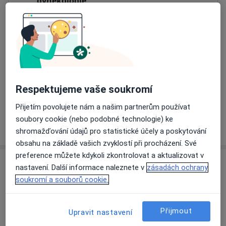
gynekologie
Slavníkovců 7,
Ostrava-Jih
,
Ostrava
70900
Přiblížit mapu
se otevře v nové záložce
Dostupnost
Na této adrese online kalendář není aktivní
Co mám v takové situaci udělat?
Respektujeme vaše soukromí
Přijetím povolujete nám a našim partnerům používat
soubory cookie (nebo podobné technologie) ke
Více
o adrese
shromažďování údajů pro statistické účely a poskytování
obsahu na základě vašich zvyklostí při procházení. Své
preference můžete kdykoli zkontrolovat a aktualizovat v
Názory
nastavení. Další informace naleznete v
zásadách ochrany
soukromí a souborů cookie.
Přidejte svůj názor
Přijmout
Upravit nastavení