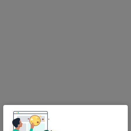
17. listopadu 1790/5, Ostrava
•
Mapa
Fakultní nemocnice Ostrava
Tento specialista nenabízí online rezervaci termínu na této adrese.
Rezervovat termín
MUDr. Michal Pětroš
Gynekolog
11 názorů
17. listopadu 1790/5, Ostrava
•
Mapa