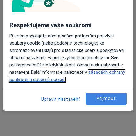
Fakultní nemocnice Ostrava
Tento specialista nenabízí online rezervaci termínu na této adrese.
Respektujeme vaše soukromí
Rezervovat termín
Přijetím povolujete nám a našim partnerům používat
soubory cookie (nebo podobné technologie) ke
shromažďování údajů pro statistické účely a poskytování
obsahu na základě vašich zvyklostí při procházení. Své
preference můžete kdykoli zkontrolovat a aktualizovat v
nastavení. Další informace naleznete v
zásadách ochrany
soukromí a souborů cookie.
MUDr. Michal Mihula
Přijmout
Upravit nastavení
Gynekolog
41 názorů
Nemocniční 20, Ostrava
•
Mapa
Městská nemocnice Ostrava