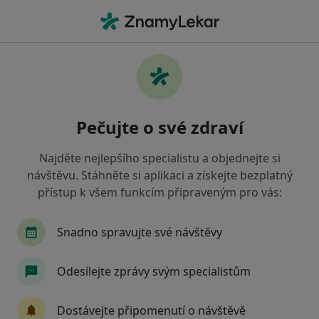
Hla
Gynekolog • Ostrava, moravskoslezský
Filtry
• 1
Mapa
Doporučení gynekologové s Zaměstnanecká
Pečujte o své zdraví
pojišťovna Škoda Ostrava
Jak řadíme výsledky vyhledávání?
Najděte nejlepšího specialistu a objednejte si
návštěvu. Stáhněte si aplikaci a získejte bezplatný
přístup k všem funkcím připraveným pro vás:
Snadno spravujte své návštěvy
Odesílejte zprávy svým specialistům
Doc. MUDr. Ishraq Dhaifalah
Dostávejte připomenutí o návštěvě
·
Více
Gynekolog, Genetik