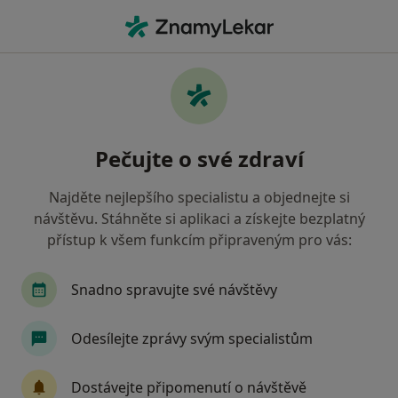
Hla
Gynekolog • Jihlava, vysočina
Filtry
• 1
Mapa
Doporučení gynekologové s Zaměstnanecká
Pečujte o své zdraví
pojišťovna Škoda Jihlava
Jak řadíme výsledky vyhledávání?
Najděte nejlepšího specialistu a objednejte si
návštěvu. Stáhněte si aplikaci a získejte bezplatný
přístup k všem funkcím připraveným pro vás:
Snadno spravujte své návštěvy
Odesílejte zprávy svým specialistům
MUDr. Dionýz Dvořák
Dostávejte připomenutí o návštěvě
·
Více
Gynekolog