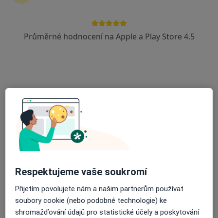
2 názory
Vrchlického 59, Jihlava
•
Mapa
Průměrné hodnocení na Apple a Play Store 4.5
Gynekologicko-porodnické oddělení, Nemocnice Jihlava, p.o.
Tento specialista nenabízí online rezervaci termínu na této adrese.
Rezervovat termín
Respektujeme vaše soukromí
MUDr. Martin Kučera
Přijetím povolujete nám a našim partnerům používat
Gynekolog
soubory cookie (nebo podobné technologie) ke
6 názorů
shromažďování údajů pro statistické účely a poskytování