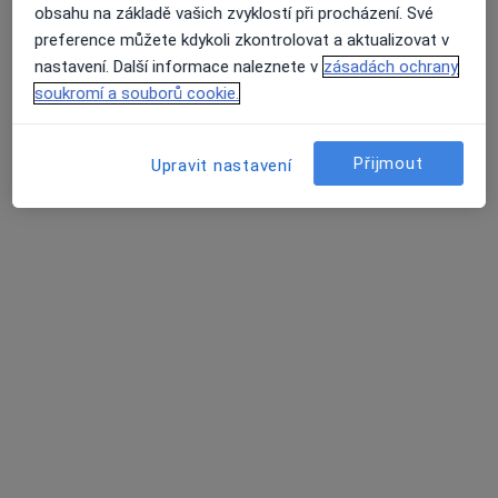
obsahu na základě vašich zvyklostí při procházení. Své
Vrchlického 59, Jihlava
•
Mapa
preference můžete kdykoli zkontrolovat a aktualizovat v
Centrum asistované reprodukce - SANUS
nastavení. Další informace naleznete v
zásadách ochrany
Tento specialista nenabízí online rezervaci termínu na této adrese.
soukromí a souborů cookie.
Rezervovat termín
Přijmout
Upravit nastavení
Centrum asistované reprodukce - SANUS
Gynekolog
2 názory
Vrchlického 59, Jihlava
•
Mapa