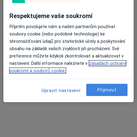
54 názorů
Respektujeme vaše soukromí
Vrchlického 59, Jihlava
•
Mapa
Ordinace
Přijetím povolujete nám a našim partnerům používat
Tento specialista nenabízí online rezervaci termínu na této adrese.
soubory cookie (nebo podobné technologie) ke
shromažďování údajů pro statistické účely a poskytování
Rezervovat termín
obsahu na základě vašich zvyklostí při procházení. Své
preference můžete kdykoli zkontrolovat a aktualizovat v
nastavení. Další informace naleznete v
zásadách ochrany
soukromí a souborů cookie.
K dispozici jsou specialisté
Tito specialisté se nacházejí mimo Jihlava, vysočina, v
Přijmout
Upravit nastavení
oblastech blízkých vašemu vyhledávání.