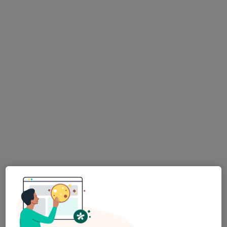
Adresa 1
Adresa 2
Adresa 3
Vrchlického 57, Jihlava
•
Mapa
Odborný lékař pro gynekologii a porod.
Tento specialista nenabízí online rezervaci termínu na této adrese.
Rezervovat termín
MUDr. Radek Fiker
Gynekolog