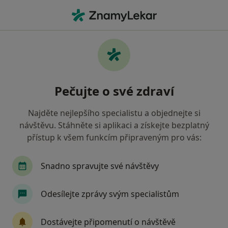
Hla
Gynekolog • Jihlava, vysočina
Filtry
• 1
Mapa
Doporučení gynekologové s Vojenská
Pečujte o své zdraví
zdravotní pojišťovna ČR Jihlava
Jak řadíme výsledky vyhledávání?
Najděte nejlepšího specialistu a objednejte si
návštěvu. Stáhněte si aplikaci a získejte bezplatný
přístup k všem funkcím připraveným pro vás:
Snadno spravujte své návštěvy
Odesílejte zprávy svým specialistům
MUDr. Dionýz Dvořák
Dostávejte připomenutí o návštěvě
·
Více
Gynekolog