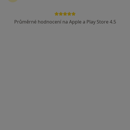
2 názory
Vrchlického 59, Jihlava
•
Mapa
Průměrné hodnocení na Apple a Play Store 4.5
Gynekologicko-porodnické oddělení, Nemocnice Jihlava, p.o.
Tento specialista nenabízí online rezervaci termínu na této adrese.
Rezervovat termín
MUDr. Jan Majer
Gynekolog
43 názorů