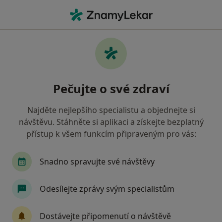
Hla
Chirurg • Jihlava, vysočina
Filtry
• 1
Mapa
Doporučení chirurgové s Vojenská zdravotní
Pečujte o své zdraví
pojišťovna ČR Jihlava
Jak řadíme výsledky vyhledávání?
Najděte nejlepšího specialistu a objednejte si
návštěvu. Stáhněte si aplikaci a získejte bezplatný
přístup k všem funkcím připraveným pro vás:
Snadno spravujte své návštěvy
Odesílejte zprávy svým specialistům
MUDr. Jiří Musil
Dostávejte připomenutí o návštěvě
Chirurg