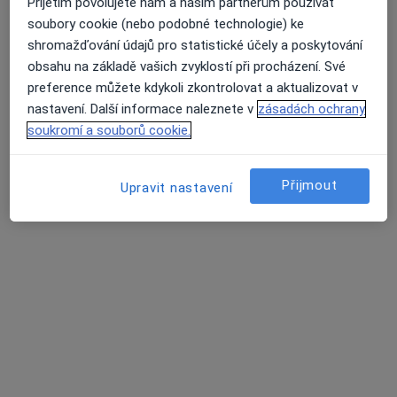
Přijetím povolujete nám a našim partnerům používat
1 názor
soubory cookie (nebo podobné technologie) ke
shromažďování údajů pro statistické účely a poskytování
Vrchlického 59, Jihlava
•
Mapa
obsahu na základě vašich zvyklostí při procházení. Své
Nemocnice Jihlava
preference můžete kdykoli zkontrolovat a aktualizovat v
Tento specialista nenabízí online rezervaci termínu na této adrese.
nastavení. Další informace naleznete v
zásadách ochrany
soukromí a souborů cookie.
Rezervovat termín
Přijmout
Upravit nastavení
K dispozici jsou specialisté
Tito specialisté se nacházejí mimo Jihlava, vysočina, v
oblastech blízkých vašemu vyhledávání.