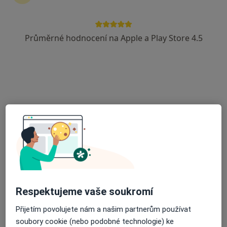
8 názorů
Budějovická 553, Tábor
•
Mapa
Průměrné hodnocení na Apple a Play Store 4.5
Ordinace otorinolaryngologie
Tento specialista nenabízí online rezervaci termínu na této adrese.
Rezervovat termín
Respektujeme vaše soukromí
MUDr. Miroslav Kříž
Chirurg
Přijetím povolujete nám a našim partnerům používat
10 názorů
soubory cookie (nebo podobné technologie) ke