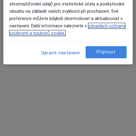
shromažďování údajů pro statistické účely a poskytování
Budějovická 553, Tábor
•
Mapa
obsahu na základě vašich zvyklostí při procházení. Své
Chirurgická ambulance
preference můžete kdykoli zkontrolovat a aktualizovat v
Tento specialista nenabízí online rezervaci termínu na této adrese.
nastavení. Další informace naleznete v
zásadách ochrany
soukromí a souborů cookie.
Rezervovat termín
Přijmout
Upravit nastavení
MUDr. Jan Benda
Chirurg
Zámecká 252, Chotoviny
•
Mapa
CHIR-MEDIA s.r.o.