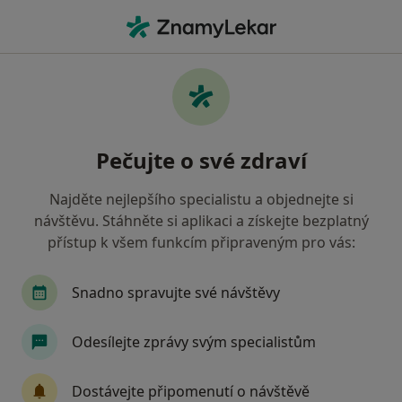
Hla
Chirurg • Tábor, jihočeský
Filtry
• 1
Mapa
Doporučení chirurgové s Vojenská zdravotní
Pečujte o své zdraví
pojišťovna ČR Tábor
Jak řadíme výsledky vyhledávání?
Najděte nejlepšího specialistu a objednejte si
návštěvu. Stáhněte si aplikaci a získejte bezplatný
přístup k všem funkcím připraveným pro vás:
Snadno spravujte své návštěvy
Odesílejte zprávy svým specialistům
MUDr. Ivo Daněk
Dostávejte připomenutí o návštěvě
Chirurg