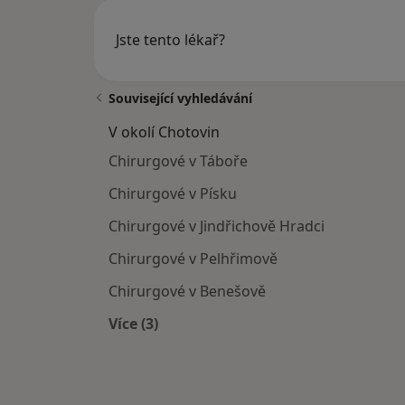
Jste tento lékař?
Související vyhledávání
V okolí Chotovin
Chirurgové v Táboře
Chirurgové v Písku
Chirurgové v Jindřichově Hradci
Chirurgové v Pelhřimově
Chirurgové v Benešově
Více (3)
Více v kategorii: V okolí Chotovin