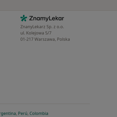
Kontakt
ZnamyLekar - Hlavní stránka
ZnanyLekarz Sp. z o.o.
ul. Kolejowa 5/7
01-217 Warszawa, Polska
e
é záložce
 v nové záložce
otevře v nové záložce
se otevře v nové záložce
se otevře v nové záložce
se otevře v nové záložce
rgentina
,
Perú
,
Colombia