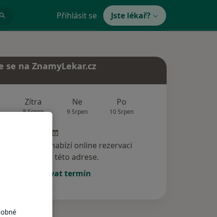
Přihlásit se
Jste lékař?
e se na ZnamyLekar.cz
Zítra
Ne
Po
Út
St
8 Srpen
9 Srpen
10 Srpen
11 Srpen
12 Srp
specialista nenabízí online rezervaci
termínu na této adrese.
Rezervovat termín
dobné