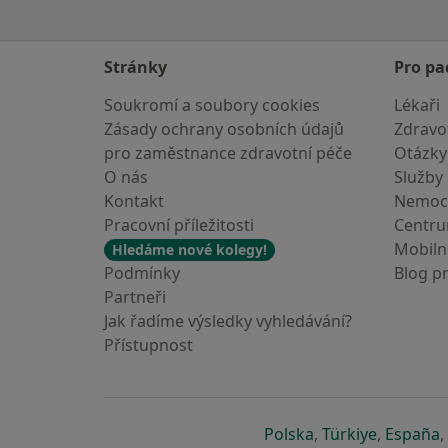
Stránky
Pro pa
Soukromí a soubory cookies
Lékaři
Zásady ochrany osobních údajů
Zdravot
pro zaměstnance zdravotní péče
Otázky
O nás
Služby
Kontakt
Nemoc
Pracovní příležitosti
Centr
Mobilní
Hledáme nové kolegy!
Podmínky
Blog p
Partneři
Jak řadíme výsledky vyhledávání?
Přístupnost
se otevře v nové 
se otevře
s
Polska
,
Türkiye
,
España
,