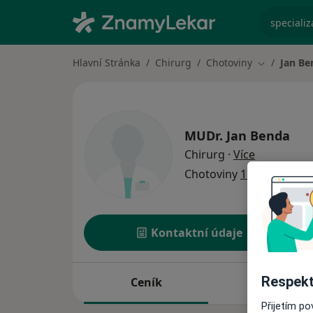
specializ
Hlavní Stránka
Chirurg
Chotoviny
Jan Be
Změna měs
MUDr.
Jan Benda
o specializ
Chirurg
·
Více
Chotoviny
1 adresa
Kontaktní údaje
Respekt
Ceník
Adresy
Přijetím p