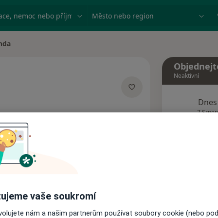
ace, nemoc nebo příjmení
Město nebo region
nda
ta
Objednejt
Neaktivní
Dnes
acích
7 Srpen
Tento 
Rezervovat termín
ujeme vaše soukromí
Názory pacientů
ovolujete nám a našim partnerům používat soubory cookie (nebo po