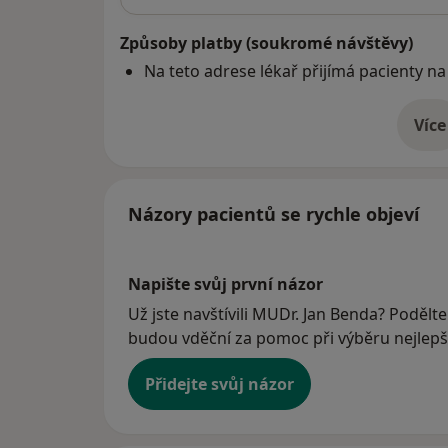
Způsoby platby (soukromé návštěvy)
Na teto adrese lékař přijímá pacienty na
Více
o 
Názory pacientů se rychle objeví
Napište svůj první názor
Už jste navštívili MUDr. Jan Benda? Podělte
budou vděční za pomoc při výběru nejlepší
Přidejte svůj názor