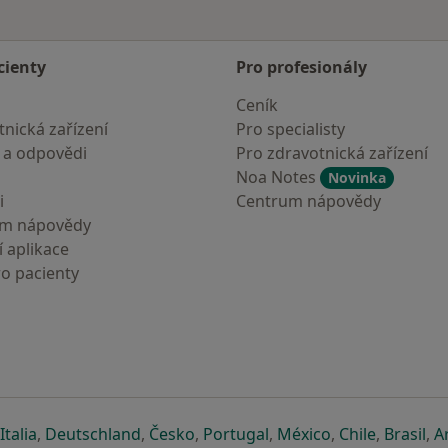
cienty
Pro profesionály
Ceník
nická zařízení
Pro specialisty
 a odpovědi
Pro zdravotnická zařízení
Noa Notes
Novinka
i
Centrum nápovědy
um nápovědy
 aplikace
ro pacienty
záložce
 v nové záložce
e otevře v nové záložce
se otevře v nové záložce
se otevře v nové záložce
se otevře v nové záložce
se otevře v nové záložc
se otevře v nov
se otevře
se 
Italia
,
Deutschland
,
Česko
,
Portugal
,
México
,
Chile
,
Brasil
,
A