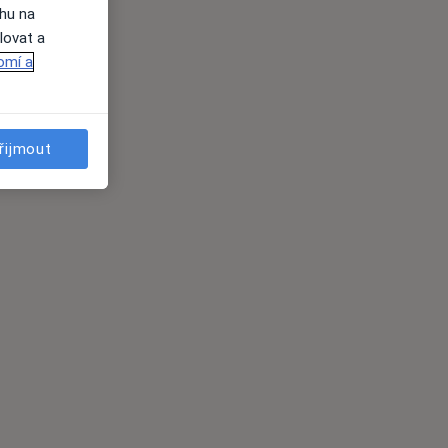
ahu na
lovat a
omí a
řijmout