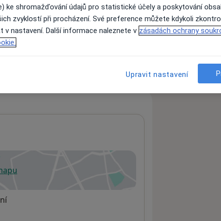
e) ke shromažďování údajů pro statistické účely a poskytování obs
ich zvyklostí při procházení. Své preference můžete kdykoli zkontro
t v nastavení. Další informace naleznete v
zásadách ochrany soukr
ách nejsou k dispozici
okie.
ádné informace o svých službách.
P
Upravit nastavení
 mapu
 otevře v nové záložce
ní