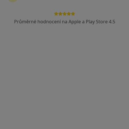
Revírní bratrská pokladna, zdravotní pojišťovna
Průměrné hodnocení na Apple a Play Store 4.5
Jaroslav Balcar
Chirurg
8 názorů
U Nemocnice 380/III, Jindřichův Hradec
•
Mapa
Nemocnice Jindřichův Hradec, a.s.
Tento specialista nenabízí online rezervaci termínu na této adrese.
Rezervovat termín