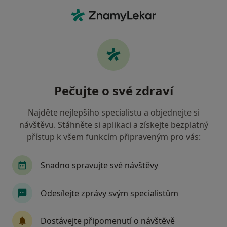
Hla
Chirurg • Jindřichův Hradec, jihočeský
Filtry
Mapa
Chirurg Jindřichův Hradec
Pečujte o své zdraví
Jak řadíme výsledky vyhledávání?
Najděte nejlepšího specialistu a objednejte si
návštěvu. Stáhněte si aplikaci a získejte bezplatný
Jakou pojišťovnu máte?
přístup k všem funkcím připraveným pro vás:
Zdravotní pojišťovna ministerstva vnitra ČR
Snadno spravujte své návštěvy
Oborová zdravotní pojišťovna
Odesílejte zprávy svým specialistům
Vojenská zdravotní pojišťovna ČR
Dostávejte připomenutí o návštěvě