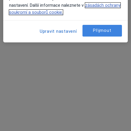
nastavení. Další informace naleznete v
zásadách ochrany
soukromí a souborů cookie.
Přijmout
Upravit nastavení
MUDr. Jan Bednář
Chirurg
8 názorů
U Nemocnice 380/III, Jindřichův Hradec
•
Mapa
Otorinolaryngologie
Tento specialista nenabízí online rezervaci termínu na této adrese.
Rezervovat termín