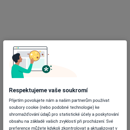
Nemocnice Jindřichův Hradec, a.s.
·
Více
Chirurg, Anesteziolog, Gynekolog
11 názorů
U Nemocnice 380/III, Jindřichův Hradec
•
Mapa
Nemocnice Jindřichův Hradec, a.s.
Respektujeme vaše soukromí
Tato klinika nemá specialisty s dostupnými termíny v online kalendáři
Přijetím povolujete nám a našim partnerům používat
Zobrazit profil
soubory cookie (nebo podobné technologie) ke
shromažďování údajů pro statistické účely a poskytování
obsahu na základě vašich zvyklostí při procházení. Své
preference můžete kdykoli zkontrolovat a aktualizovat v