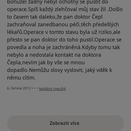
bohužel žádný nebyl ochotný se pustit do
operace.Spíš každý zlehčoval můj stav žil .Došlo
to časem tak daleko,že pan doktor Čepl
zachraňoval zanedbanou péči,těch předešlých
lékařů.Operace v tomto stavu byla už riziko,ale
přesto se pan doktor do toho pustil.Operace se
povedla a noha je zachráněná.Kdyby tomu tak
nebylo a nedostala kontakt na doktora
Čepla,nevím jak by vše se mnou
dopadlo.Nemůžu slovy vyslovit, jaký vděk k
němu cítím.
podle názoru uživatele Váš účet byl odstraněn
6. června 2012
•
•
•
Nahlásit zneužití
Zobrazit více
výše uvedené názory