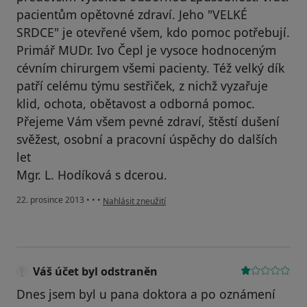
pacientům opětovné zdraví. Jeho "VELKÉ
SRDCE" je otevřené všem, kdo pomoc potřebují.
Primář MUDr. Ivo Čepl je vysoce hodnoceným
cévním chirurgem všemi pacienty. Též velký dík
patří celému týmu sestřiček, z nichž vyzařuje
klid, ochota, obětavost a odborná pomoc.
Přejeme Vám všem pevné zdraví, štěstí dušení
svěžest, osobní a pracovní úspěchy do dalších
let
Mgr. L. Hodíková s dcerou.
podle názoru uživatele Váš účet byl odstraněn
22. prosince 2013
•
•
•
Nahlásit zneužití
Váš účet byl odstraněn
Dnes jsem byl u pana doktora a po oznámení