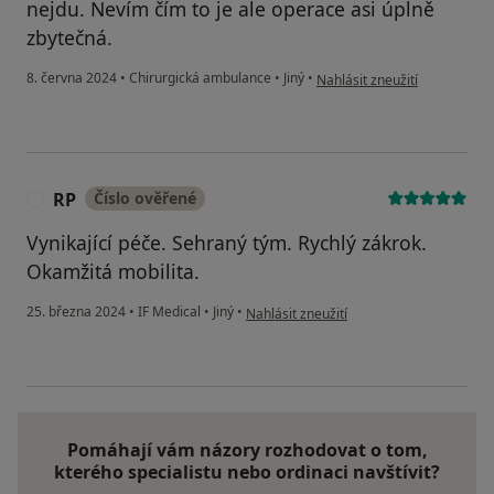
nejdu. Nevím čím to je ale operace asi úplně
zbytečná.
podle názoru uživatele Micha
8. června 2024
•
Chirurgická ambulance
•
Jiný
•
Nahlásit zneužití
RP
Číslo ověřené
R
Vynikající péče. Sehraný tým. Rychlý zákrok.
Okamžitá mobilita.
podle názoru uživatele RP
25. března 2024
•
IF Medical
•
Jiný
•
Nahlásit zneužití
Pomáhají vám názory rozhodovat o tom,
kterého specialistu nebo ordinaci navštívit?