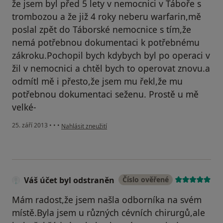
že jsem byl před 5 lety v nemocnici v Táboře s
trombozou a že již 4 roky neberu warfarin,mě
poslal zpět do Táborské nemocnice s tím,že
nemá potřebnou dokumentaci k potřebnému
zákroku.Pochopil bych kdybych byl po operaci v
žil v nemocnici a chtěl bych to operovat znovu.a
odmítl mě i přesto,že jsem mu řekl,že mu
potřebnou dokumentaci seženu. Prostě u mě
velké-
podle názoru uživatele Váš účet byl odstraněn
25. září 2013
•
•
•
Nahlásit zneužití
Váš účet byl odstraněn
Číslo ověřené
Mám radost,že jsem našla odborníka na svém
místě.Byla jsem u různých cévních chirurgů,ale