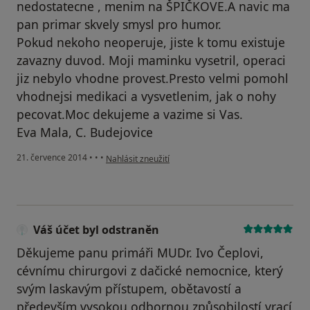
nedostatecne , menim na ŠPIČKOVE.A navic ma
pan primar skvely smysl pro humor.
Pokud nekoho neoperuje, jiste k tomu existuje
zavazny duvod. Moji maminku vysetril, operaci
jiz nebylo vhodne provest.Presto velmi pomohl
vhodnejsi medikaci a vysvetlenim, jak o nohy
pecovat.Moc dekujeme a vazime si Vas.
Eva Mala, C. Budejovice
podle názoru uživatele Váš účet byl odstraněn
21. července 2014
•
•
•
Nahlásit zneužití
Váš účet byl odstraněn
Děkujeme panu primáři MUDr. Ivo Čeplovi,
cévnímu chirurgovi z dačické nemocnice, který
svým laskavým přístupem, obětavostí a
především vysokou odbornou způsobilostí vrací