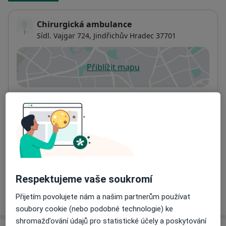
Chirurgická ambulance
Sídl. Vajgar 724,
Jindřichův Hradec
37701
Přiblížit mapu
se otevře v nové záložce
Dostupnost
Na této adrese online kalendář není aktivní
Co mám v takové situaci udělat?
Způsoby platby (soukromé návštěvy)
Na teto adrese lékař přijímá pacienty na pojišťovnu
Detaily
Respektujeme vaše soukromí
Více
Přijetím povolujete nám a našim partnerům používat
o adrese
soubory cookie (nebo podobné technologie) ke
shromažďování údajů pro statistické účely a poskytování