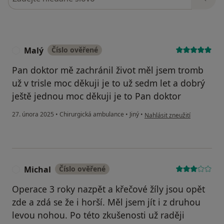
Malý
Číslo ověřené
M
Pan doktor mě zachránil život měl jsem tromb
už v trisle moc děkuji je to už sedm let a dobrý
ještě jednou moc děkuji je to Pan doktor
podle názoru uživatele Malý
27. února 2025
•
Chirurgická ambulance
•
Jiný
•
Nahlásit zneužití
Michal
Číslo ověřené
M
Operace 3 roky nazpět a křečové žíly jsou opět
zde a zdá se že i horší. Měl jsem jít i z druhou
levou nohou. Po této zkušenosti už raději