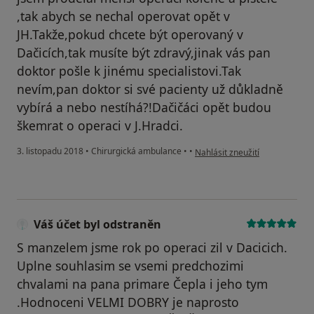
,tak abych se nechal operovat opět v
JH.Takže,pokud chcete být operovaný v
Dačicích,tak musíte být zdravý,jinak vás pan
doktor pošle k jinému specialistovi.Tak
nevím,pan doktor si své pacienty už důkladně
vybírá a nebo nestíhá?!Dačičáci opět budou
škemrat o operaci v J.Hradci.
podle názoru uživatele Váš úče
3. listopadu 2018
•
Chirurgická ambulance
•
•
Nahlásit zneužití
Váš účet byl odstraněn
S manzelem jsme rok po operaci zil v Dacicich.
Uplne souhlasim se vsemi predchozimi
chvalami na pana primare Čepla i jeho tym
.Hodnoceni VELMI DOBRY je naprosto