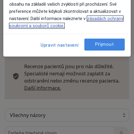
obsahu na základě vašich zvyklostí při procházení. Své
Názory
preference můžete kdykoli zkontrolovat a aktualizovat v
nastavení. Další informace naleznete v
zásadách ochrany
Přidejte svůj názor
soukromí a souborů cookie.
Přijmout
Upravit nastavení
26 názorů
Recenze pacientů jsou pro nás důležité.
Specialisté nemají možnost zaplatit za
odstranění nebo změnu recenze pacienta.
Další informace o názorech
Další informace.
Hledejte v názorech