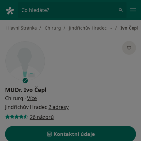
Hla
Co hledáte?
Hlavní Stránka
Chirurg
Jindřichův Hradec
Ivo Čepl
Změna města
MUDr.
Ivo Čepl
o specializacích
Chirurg
·
Více
Jindřichův Hradec
2 adresy
26 názorů
Kontaktní údaje