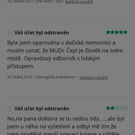
10. dubna 2021
•
jiné místo
•
Jiný
•
Nahlásit zneužití
Váš účet byl odstraněn
Byla jsem operována v dačické nemocnici a
musím uznat, že MUDr. Čepl je člověk na svém
místě. Opravdový odborník s lidským
přístupem.
podle názoru uživatele Váš účet 
23. ledna 2019
•
Chirurgická ambulance
•
•
Nahlásit zneužití
Váš účet byl odstraněn
No,na pana doktora se tu vedou ódy.....,ale byl
jsem u něho na vyšetření a odbyl mě tím,že
jsem prodělal menší operaci kolene a píštěle