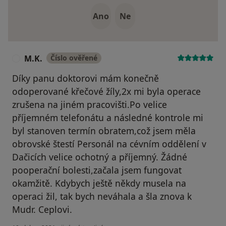
Ano
Ne
M.K.
Číslo ověřené
M
Díky panu doktorovi mám konečně
odoperované křečové žíly,2x mi byla operace
zrušena na jiném pracovišti.Po velice
příjemném telefonátu a následné kontrole mi
byl stanoven termín obratem,což jsem měla
obrovské štestí Personál na cévním oddělení v
Dačicích velice ochotný a příjemný. Žádné
pooperační bolesti,začala jsem fungovat
okamžitě. Kdybych ještě někdy musela na
operaci žil, tak bych neváhala a šla znova k
Mudr. Ceplovi.
podle názoru uživatele M.K.