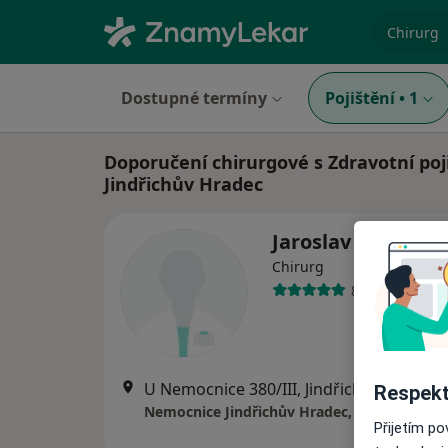
specializ
Dostupné termíny
Pojištění
•
1
Doporučení chirurgové s Zdravotní poj
Jindřichův Hradec
Jaroslav Balcar
Chirurg
8 názorů
U Nemocnice 380/III, Jindřichův Hradec
Respekt
Nemocnice Jindřichův Hradec, a.s.
Přijetím p