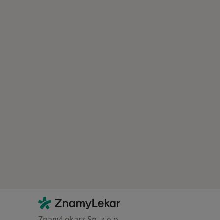
Kontakt
ZnamyLekar - Hlavní stránka
ZnanyLekarz Sp. z o.o.