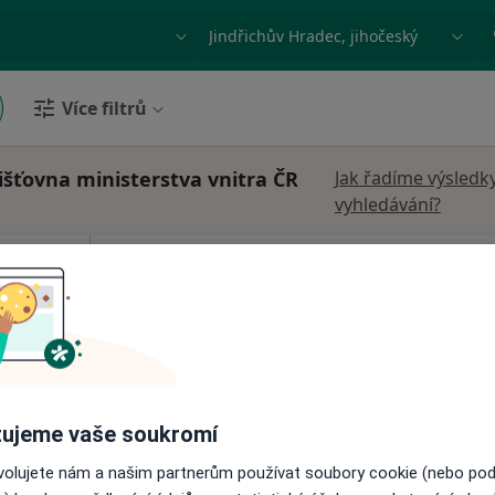
ace, nemoc nebo příjmení
Město nebo region
Více filtrů
išťovna ministerstva vnitra ČR
Jak řadíme výsledk
vyhledávání?
Dnes
Zítra
Út
St
9 Srpen
10 Srpen
11 Srpen
12 Srpe
Online rezervace termínu není k dispozic
Rezervovat termín
•
Mapa
ujeme vaše soukromí
ovolujete nám a našim partnerům používat soubory cookie (nebo po