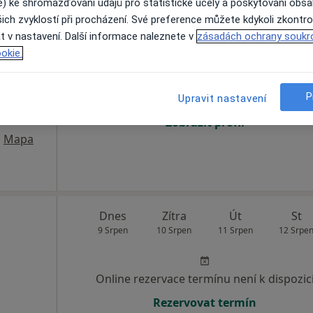
e) ke shromažďování údajů pro statistické účely a poskytování obs
ich zvyklostí při procházení. Své preference můžete kdykoli zkontro
chův
Dnes
Zítra
Út
St
t v nastavení. Další informace naleznete v
zásadách ochrany soukr
9 Srpen
10 Srpen
11 Srpen
12 Srpe
okie.
·
nekolog
P
Online rezervace termínu není k dispozic
Upravit nastavení
Zobrazit profil
•
Mapa
Dnes
Zítra
Út
St
9 Srpen
10 Srpen
11 Srpen
12 Srpe
Online rezervace termínu není k dispozic
Rezervovat termín