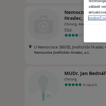
technologi
základě vaš
Nemocnice Jindři
aktualizova
Hradec, a.s.
souborů co
Chirurg, Anesteziolog, Gy
Více
11 názorů
U Nemocnice 380/III, Jindřichův Hradec
Nemocnice Jindřichův Hradec, a.s.
MUDr. Jan Bednář
Chirurg
8 názorů