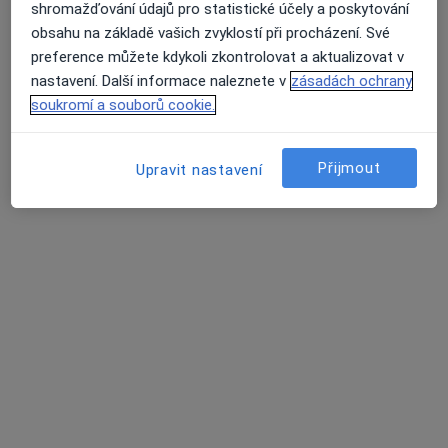
Zlínská poliklinika - POLCHIR s.r.o. - MUDr. Július Kotoč, Ph.D.
shromažďování údajů pro statistické účely a poskytování
obsahu na základě vašich zvyklostí při procházení. Své
Tento specialista nenabízí online rezervaci termínu na této adrese.
preference můžete kdykoli zkontrolovat a aktualizovat v
Rezervovat termín
nastavení. Další informace naleznete v
zásadách ochrany
soukromí a souborů cookie.
Přijmout
Upravit nastavení
Nemocnice Atlas - EUROCLINICUM a.s.
·
Více
Chirurg, Diabetolog, Diagnostik
32 názorů
třída Tomáše Bati 5135, Zlín
•
Mapa
Nemocnice Atlas - EUROCLINICUM a.s.