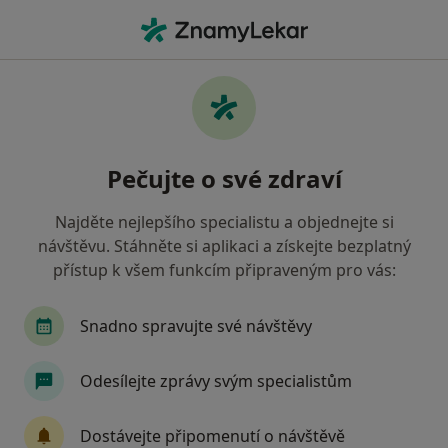
Hla
Chirurg • Zlín, zlínský
Filtry
• 1
Mapa
Doporučení chirurgové s Zdravotní
Pečujte o své zdraví
pojišťovna ministerstva vnitra ČR Zlín
Jak řadíme výsledky vyhledávání?
Najděte nejlepšího specialistu a objednejte si
návštěvu. Stáhněte si aplikaci a získejte bezplatný
přístup k všem funkcím připraveným pro vás:
Snadno spravujte své návštěvy
Odesílejte zprávy svým specialistům
MUDr. Rudolf Dostálek
Dostávejte připomenutí o návštěvě
·
Více
Chirurg