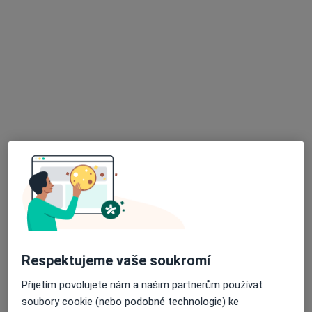
U Gemini 360, Zlín
•
Mapa
GEMINI oční klinika a.s.
Tento specialista nenabízí online rezervaci termínu na této adrese.
Rezervovat termín
MUDr. Július Kotoč, Ph.D.
·
Více
Respektujeme vaše soukromí
Chirurg
3 názory
Přijetím povolujete nám a našim partnerům používat
třída Tomáše Bati 3705, Zlín
•
Mapa
soubory cookie (nebo podobné technologie) ke