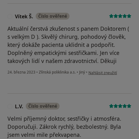
Vítek Š.
Číslo ověřené
V
Aktuální čerstvá zkušenost s panem Doktorem (
s velkým D ). Skvělý chirurg, pohodový člověk,
který dokáže pacienta uklidnit a podpořit.
Doplněný empatickými sestřičkami. Jen více
takových lidí v našem zdravotnictví. Děkuji
podle názoru uživatele Vítek Š
24. března 2023
•
Zlínská poliklinika a.s.
•
Jiný
•
Nahlásit zneužití
L.V.
Číslo ověřené
L
Velmi příjemný doktor, sestřičky i atmosféra.
Doporučuji. Zákrok rychlý, bezbolestný. Byla
jsem velmi mile překvapena.