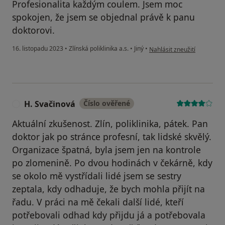
Profesionalita každým coulem. Jsem moc
spokojen, že jsem se objednal právě k panu
doktorovi.
podle názoru uživatele Davi
16. listopadu 2023
•
Zlínská poliklinika a.s.
•
Jiný
•
Nahlásit zneužití
H. Svačinová
Číslo ověřené
H
Aktuální zkušenost. Zlín, poliklinika, pátek. Pan
doktor jak po stránce profesní, tak lidské skvělý.
Organizace špatná, byla jsem jen na kontrole
po zlomenině. Po dvou hodinách v čekárně, kdy
se okolo mě vystřídali lidé jsem se sestry
zeptala, kdy odhaduje, že bych mohla přijít na
řadu. V práci na mě čekali další lidé, kteří
potřebovali odhad kdy přijdu já a potřebovala