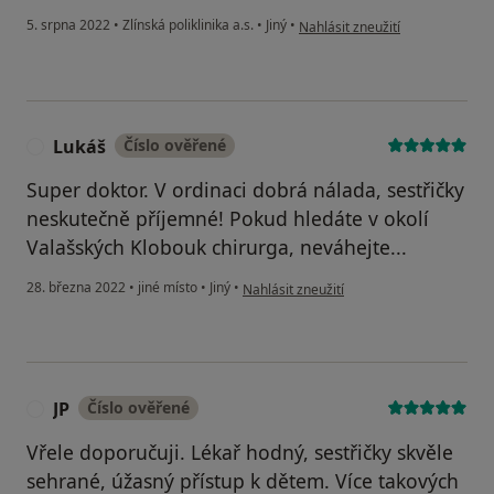
podle názoru uživatele L.V.
5. srpna 2022
•
Zlínská poliklinika a.s.
•
Jiný
•
Nahlásit zneužití
Lukáš
Číslo ověřené
L
Super doktor. V ordinaci dobrá nálada, sestřičky
neskutečně příjemné! Pokud hledáte v okolí
Valašských Klobouk chirurga, neváhejte...
podle názoru uživatele Lukáš
28. března 2022
•
jiné místo
•
Jiný
•
Nahlásit zneužití
JP
Číslo ověřené
J
Vřele doporučuji. Lékař hodný, sestřičky skvěle
sehrané, úžasný přístup k dětem. Více takových