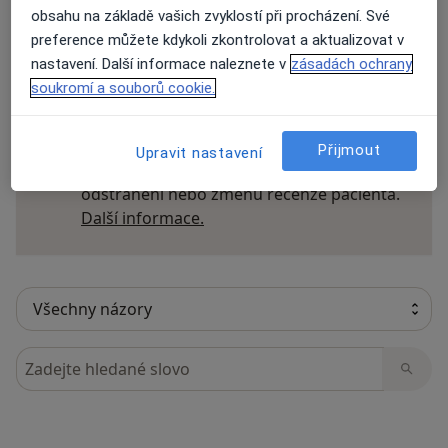
obsahu na základě vašich zvyklostí při procházení. Své
preference můžete kdykoli zkontrolovat a aktualizovat v
nastavení. Další informace naleznete v
zásadách ochrany
21 názorů
soukromí a souborů cookie.
Recenze pacientů jsou pro nás důležité.
Přijmout
Upravit nastavení
Specialisté nemají možnost zaplatit za
odstranění nebo změnu recenze pacienta.
Další informace o názorech
Další informace.
Hledejte v názorech