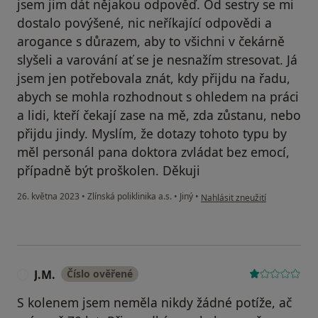
jsem jim dát nějakou odpověď. Od sestry se mi
dostalo povýšené, nic neříkající odpovědi a
arogance s důrazem, aby to všichni v čekárně
slyšeli a varování ať se je nesnažím stresovat. Já
jsem jen potřebovala znát, kdy přijdu na řadu,
abych se mohla rozhodnout s ohledem na práci
a lidi, kteří čekají zase na mě, zda zůstanu, nebo
přijdu jindy. Myslím, že dotazy tohoto typu by
měl personál pana doktora zvládat bez emocí,
případně být proškolen. Děkuji
podle názoru uživatele H. Sva
26. května 2023
•
Zlínská poliklinika a.s.
•
Jiný
•
Nahlásit zneužití
J.M.
Číslo ověřené
J
S kolenem jsem neměla nikdy žádné potíže, ač