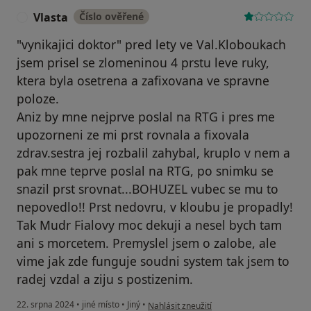
Vlasta
Číslo ověřené
V
"vynikajici doktor" pred lety ve Val.Kloboukach
jsem prisel se zlomeninou 4 prstu leve ruky,
ktera byla osetrena a zafixovana ve spravne
poloze.
Aniz by mne nejprve poslal na RTG i pres me
upozorneni ze mi prst rovnala a fixovala
zdrav.sestra jej rozbalil zahybal, kruplo v nem a
pak mne teprve poslal na RTG, po snimku se
snazil prst srovnat...BOHUZEL vubec se mu to
nepovedlo!! Prst nedovru, v kloubu je propadly!
Tak Mudr Fialovy moc dekuji a nesel bych tam
ani s morcetem. Premyslel jsem o zalobe, ale
vime jak zde funguje soudni system tak jsem to
radej vzdal a ziju s postizenim.
podle názoru uživatele Vlasta
22. srpna 2024
•
jiné místo
•
Jiný
•
Nahlásit zneužití