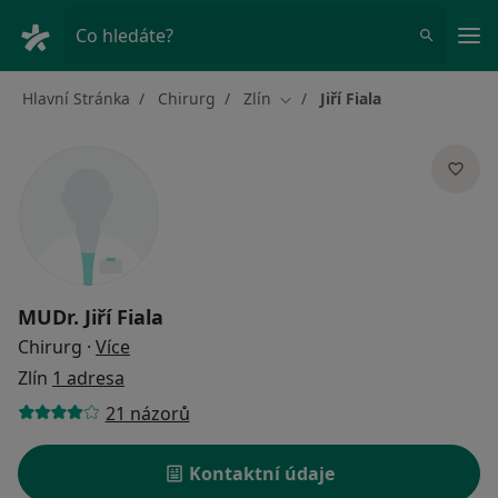
Hla
Co hledáte?
Hlavní Stránka
Chirurg
Zlín
Jiří Fiala
Změna města
MUDr.
Jiří Fiala
o specializacích
Chirurg
·
Více
Zlín
1 adresa
21 názorů
Kontaktní údaje