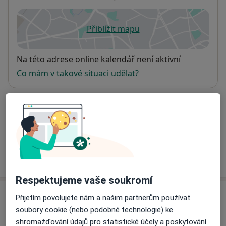
Přiblížit mapu
se otevře v nové záložce
Dostupnost
Na této adrese online kalendář není aktivní
Co mám v takové situaci udělat?
Způsoby platby (soukromé návštěvy)
Na teto adrese lékař přijímá pacienty na pojišťovnu
Detaily
Více
o adrese
Respektujeme vaše soukromí
Názory
Přijetím povolujete nám a našim partnerům používat
soubory cookie (nebo podobné technologie) ke
Přidejte svůj názor
shromažďování údajů pro statistické účely a poskytování