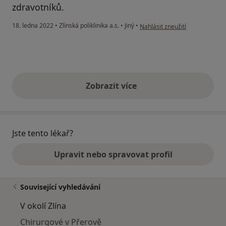
zdravotníků.
podle názoru uživatele JP
18. ledna 2022
•
Zlínská poliklinika a.s.
•
Jiný
•
Nahlásit zneužití
Zobrazit více
výše uvedené názory
Jste tento lékař?
Upravit nebo spravovat profil
Související vyhledávání
V okolí Zlína
Chirurgové v Přerově