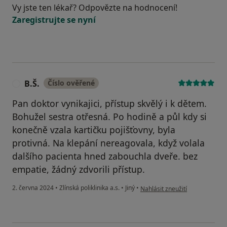
Vy jste ten lékař? Odpovězte na hodnocení!
Zaregistrujte se nyní
B.Š.
Číslo ověřené
B
Pan doktor vynikajici, přístup skvělý i k dětem.
Bohužel sestra otřesná. Po hodině a půl kdy si
konečně vzala kartičku pojišťovny, byla
protivná. Na klepání nereagovala, když volala
dalšího pacienta hned zabouchla dveře. bez
empatie, žádný zdvorili přístup.
podle názoru uživatele B.Š.
2. června 2024
•
Zlínská poliklinika a.s.
•
Jiný
•
Nahlásit zneužití