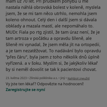
mám už 70 let. Při prudkém pohybu u mě
nastala náhlá obrovská bolest v koleně, myslela
jsem, že se mi tam něco utrhlo, nemohla jsem
koleno ohnout. Celý den i další jsem si dávala
obklady a mazala mastí, ale nepomáhalo to.
MUDr. Fiala po rtg zjistil, že tam úraz není, že je
tam artroza v počátku a opravdu šíleně, ale
šíleně mi vynadal, že jsem měla jít na ortopedii,
a je tam nezatěžovat. To nadávání bylo opravdu
"přes čáru", byla jsem z toho několik dnů úplně
vyřízená. a v šoku. Myslím si, že jakýkoliv lékař
by si neměl dovolit se tak k pacientovi chovat.
podle názoru uživatele J.M.
23. května 2023
•
Zlínská poliklinika a.s.
•
Jiný
•
Nahlásit zneužití
Vy jste ten lékař? Odpovězte na hodnocení!
Zaregistrujte se nyní