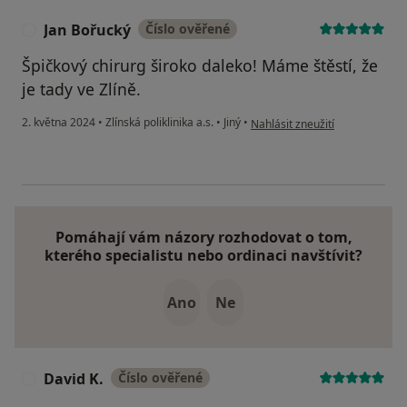
Jan Bořucký
Číslo ověřené
J
Špičkový chirurg široko daleko! Máme štěstí, že
je tady ve Zlíně.
podle názoru uživatele Jan Boř
2. května 2024
•
Zlínská poliklinika a.s.
•
Jiný
•
Nahlásit zneužití
Pomáhají vám názory rozhodovat o tom,
kterého specialistu nebo ordinaci navštívit?
Ano
Ne
David K.
Číslo ověřené
D