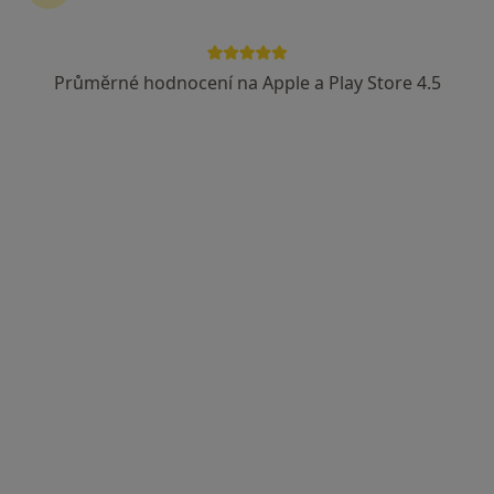
Průměrné hodnocení na Apple a Play Store 4.5
Petr Raška
Chirurg
18 názorů
Vodní 120, Uherské Hradiště
•
Mapa
Ordinace
Tento specialista nenabízí online rezervaci termínu na této adrese.
Rezervovat termín