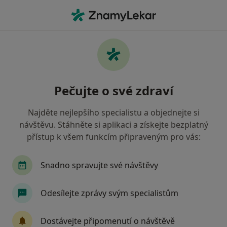
Hla
Chirurg • Veselí nad Moravou, jihomoravský
Filtry
Mapa
Chirurg Veselí nad Moravou
Pečujte o své zdraví
Jak řadíme výsledky vyhledávání?
Najděte nejlepšího specialistu a objednejte si
návštěvu. Stáhněte si aplikaci a získejte bezplatný
Jakou pojišťovnu máte?
přístup k všem funkcím připraveným pro vás:
Všeobecná zdravotní pojišťovna
Oborová zdra
Snadno spravujte své návštěvy
Odesílejte zprávy svým specialistům
Dostávejte připomenutí o návštěvě