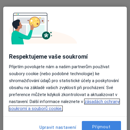
Chirurg
14 názorů
U polikliniky 1289, Veselí nad Moravou
•
Mapa
surgery s.r.o., odborný lékař - chirurg
Tento specialista nenabízí online rezervaci termínu na této adrese.
Rezervovat termín
Respektujeme vaše soukromí
Přijetím povolujete nám a našim partnerům používat
soubory cookie (nebo podobné technologie) ke
shromažďování údajů pro statistické účely a poskytování
obsahu na základě vašich zvyklostí při procházení. Své
preference můžete kdykoli zkontrolovat a aktualizovat v
nastavení. Další informace naleznete v
zásadách ochrany
soukromí a souborů cookie.
MUDr. Jan Smetka
Chirurg
Přijmout
13 názorů
Upravit nastavení