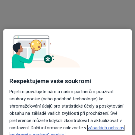
MUDr. Emil Strach
Chirurg
34 názorů
Palackého náměstí 77, Slavkov u Brna
•
Mapa
Chirurgická ambulance
Tento specialista nenabízí online rezervaci termínu na této adrese.
Rezervovat termín
Respektujeme vaše soukromí
K dispozici jsou specialisté
Přijetím povolujete nám a našim partnerům používat
Tito specialisté se nacházejí mimo Vyškov,
soubory cookie (nebo podobné technologie) ke
jihomoravský, v oblastech blízkých vašemu
shromažďování údajů pro statistické účely a poskytování
vyhledávání.
obsahu na základě vašich zvyklostí při procházení. Své
preference můžete kdykoli zkontrolovat a aktualizovat v
nastavení. Další informace naleznete v
zásadách ochrany