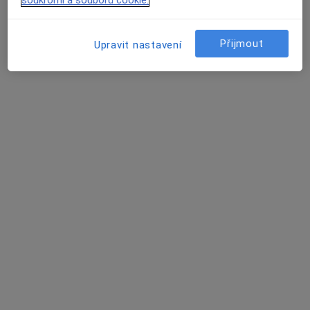
soukromí a souborů cookie.
Přijmout
Upravit nastavení
MUDr. Jan Tišer
·
Více
Chirurg, Plastický chirurg, Praktický lékař
92 názorů
Kyjevská 303, Pardubice
•
Mapa
M-Gate klinika
Tento specialista nenabízí online rezervaci termínu na této adrese.
Rezervovat termín
Další specialisté ve vaší oblasti
Právě teď nemají žádná volná místa. Zkontrolujte,
zda se později neotevřou nová místa.