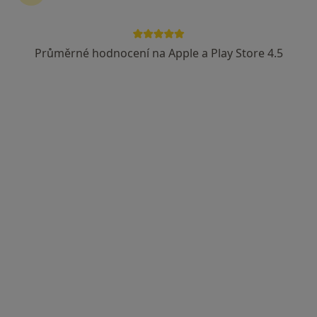
Průměrné hodnocení na Apple a Play Store 4.5
Ladislav Kleisl
Chirurg
11 názorů
Purkyňova 36, Vyškov
•
Mapa
Nemocnice Vyškov p.o.
Tento specialista nenabízí online rezervaci termínu na této adrese.
Rezervovat termín