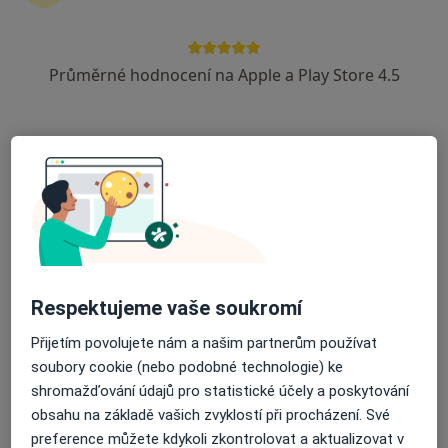
MUDr. Petr Jurák
Chirurg
Průměrné hodnocení na Apple a Play Store 4.5
15 názorů
Brněnská 9, Hustopeče
•
Mapa
Chirurgická ambulance a RTG diagnost.
Tento specialista nenabízí online rezervaci termínu na této adrese.
Rezervovat termín
Respektujeme vaše soukromí
Přijetím povolujete nám a našim partnerům používat
soubory cookie (nebo podobné technologie) ke
shromažďování údajů pro statistické účely a poskytování
obsahu na základě vašich zvyklostí při procházení. Své
Jan Kačer
preference můžete kdykoli zkontrolovat a aktualizovat v