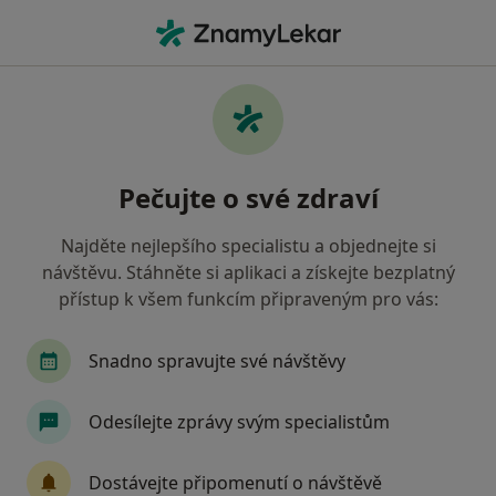
Hla
Chirurg • Hustopeče, jihomoravský
Filtry
Mapa
Chirurg Hustopeče
Pečujte o své zdraví
Jak řadíme výsledky vyhledávání?
Najděte nejlepšího specialistu a objednejte si
návštěvu. Stáhněte si aplikaci a získejte bezplatný
Jakou pojišťovnu máte?
přístup k všem funkcím připraveným pro vás:
Snadno spravujte své návštěvy
Odesílejte zprávy svým specialistům
Dostávejte připomenutí o návštěvě