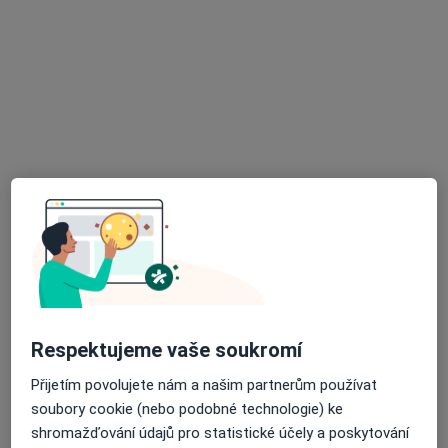
Doc. MUDr. Petr Kučera
Chirurg
25 názorů
Masarykovo náměstí 35, Kyjov
•
Mapa
Otorinolaryngologie
Tento specialista nenabízí online rezervaci termínu na této adrese.
Rezervovat termín
Respektujeme vaše soukromí
Přijetím povolujete nám a našim partnerům používat
soubory cookie (nebo podobné technologie) ke
shromažďování údajů pro statistické účely a poskytování