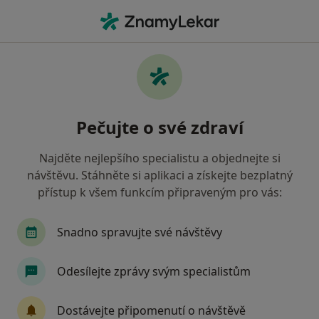
Hla
Chirurg • Kyjov, jihomoravský
Filtry
Mapa
Chirurg Kyjov
Pečujte o své zdraví
Jak řadíme výsledky vyhledávání?
Najděte nejlepšího specialistu a objednejte si
návštěvu. Stáhněte si aplikaci a získejte bezplatný
Jakou pojišťovnu máte?
přístup k všem funkcím připraveným pro vás:
Zdravotní pojišťovna ministerstva vnitra ČR
O
Snadno spravujte své návštěvy
Odesílejte zprávy svým specialistům
Dostávejte připomenutí o návštěvě