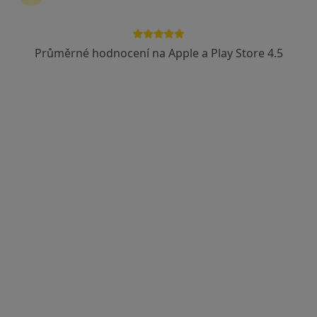
Průměrné hodnocení na Apple a Play Store 4.5
MUDr. Petr Bouzek
Chirurg, Praktický lékař
134 názorů
č.d. 1542, Dubňany
•
Mapa
Praktický lékař pro dospělé
Tento specialista nenabízí online rezervaci termínu na této adrese.
Rezervovat termín