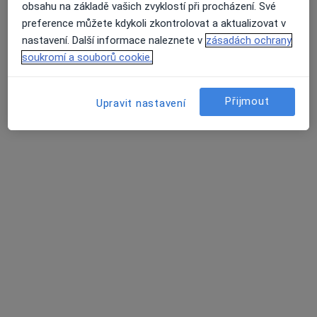
Metoděj Kreml
obsahu na základě vašich zvyklostí při procházení. Své
Chirurg
preference můžete kdykoli zkontrolovat a aktualizovat v
11 názorů
nastavení. Další informace naleznete v
zásadách ochrany
soukromí a souborů cookie.
Masarykovo náměstí 35, Kyjov
•
Mapa
Chirurgie a cévní chirurgie
Tento specialista nenabízí online rezervaci termínu na této adrese.
Přijmout
Upravit nastavení
Rezervovat termín
Jan Smetka
Chirurg