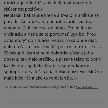
rodičov, je dôležité, aby dieťa malo prvotnú
skúsenosť pozitívnu.
Neplakal, bál sa ale kresla a trvalo mu dlhšie sa
posadiť. Ani raz sa mu neprihovorila, žiadna
empatia. Cítili sme sa zle obaja. Zmenili sme
ordináciu a nedá sa to porovnať. Syn bol hrou
,,vtiahnutý” do situácie, vedel, čo sa bude diať,
dali mu čas, ukázali svetlá, povozili na kresle (cca
30 sekund, kym si pani doktorka získala jeho
doveru) tak málo stačilo.. a presne takto to ocení
každý rodič aj dieťa, ktoré nakoniec krásne
spolupracuje a teší sa na ďalšiu návštevu..Možno
malá inšpirácia ako to robiť lepšie. ;)
podle názoru uživatele 
12. listopadu 2020
•
MDDr. Zuzana Lengyelová
•
Jiný
•
Nahlásit zneužití