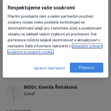
MUDr. Ondřej Pavlík
Respektujeme vaše soukromí
Zubař
4 názory
Přijetím povolujete nám a našim partnerům používat
soubory cookie (nebo podobné technologie) ke
shromažďování údajů pro statistické účely a poskytování
MDDr. Zuzana Lengyelová
obsahu na základě vašich zvyklostí při procházení. Své
Zubař
preference můžete kdykoli zkontrolovat a aktualizovat v
4 názory
nastavení. Další informace naleznete v
zásadách ochrany
soukromí a souborů cookie.
MDDr. Veronika Franková
Zubař
Přijmout
Upravit nastavení
2 názory
MDDr. Kamila Řeháková
Zubař
+ 4 specialisti