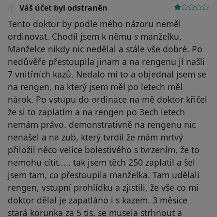
Váš účet byl odstraněn
Tento doktor by podle mého názoru neměl
ordinovat. Chodil jsem k němu s manželku.
Manželce nikdy nic nedělal a stále vše dobré. Po
nedůvěře přestoupila jinam a na rengenu jí našli
7 vnitřních kazů. Nedalo mi to a objednal jsem se
na rengen, na který jsem měl po letech měl
nárok. Po vstupu do ordinace na mě doktor křičel
že si to zaplatím a na rengen po 3ech letech
nemám právo. demonstrativně na rengenu nic
nenašel a na zub, který tvrdil že mám mrtvý
přiložil něco velice bolestivého s tvrzením, že to
nemohu cítit..... tak jsem těch 250 zaplatil a šel
jsem tam, co přestoupila manželka. Tam udělali
rengen, vstupní prohlídku a zjistili, že vše co mi
doktor dělal je zapatláno i s kazem. 3 měsíce
stará korunka za 5 tis. se musela strhnout a