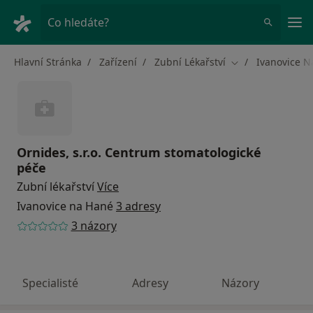
Hla
Co hledáte?
Hlavní Stránka
Zařízení
Zubní Lékařství
Ivanovice N
Změna města
Ornides, s.r.o. Centrum stomatologické
péče
Zubní lékařství
Více
Ivanovice na Hané
3 adresy
3 názory
Specialisté
Adresy
Názory