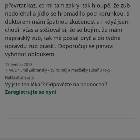
převrtat kaz, co mi tam zakryl tak hloupě, že zub
nedoléhal a jídlo se hromadilo pod korunkou. S
doktorem mám špatnou zkušenost a i když jsem
chodil včas a stěžoval si, že se bojím, že mám
naprasklý zub, tak mě poslal pryč a do týdne
opravdu zub praskl. Doporučuji se pánovi
vyhnout obloukem.
15. května 2018
•
MUDr. Emil Zábranský
•
byl to můj a manželky zubař 3 roky
•
podle názoru uživatele Váš účet byl odstraněn
Nahlásit zneužití
Vy jste ten lékař? Odpovězte na hodnocení!
Zaregistrujte se nyní