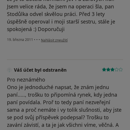
Jsem velice ráda, že jsem na operaci šla, pan
Stodůlka odvel skvělou práci. Před 3 lety
úspěšně operoval i moji starší sestru, stále je
spokojená :) Doporučuji
podle názoru uživatele Váš účet byl odstraněn
19. března 2011
•
•
•
Nahlásit zneužití
Váš účet byl odstraněn
Pro neznámého
Ono je jednoduché napsat, že znám jednu
paní....., trošku to připomíná rynek, kdy jedna
paní povídala. Proř to tedy paní nezveřejní
sama a proč nemáte i vy tolik slušnosti, aby jste
se pod svůj příspěvek podepsal? Trošku to
zavání závistí, a ta je jak všichni víme, věčná. A