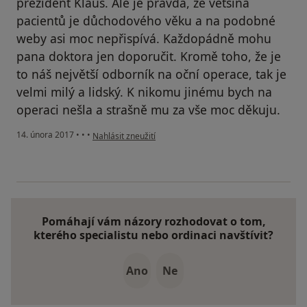
prezident Klaus. Ale je pravda, že většina
pacientů je důchodového věku a na podobné
weby asi moc nepřispívá. Každopádně mohu
pana doktora jen doporučit. Kromě toho, že je
to náš největší odborník na oční operace, tak je
velmi milý a lidský. K nikomu jinému bych na
operaci nešla a strašně mu za vše moc děkuju.
podle názoru uživatele Váš účet byl odstraněn
14. února 2017
•
•
•
Nahlásit zneužití
Pomáhají vám názory rozhodovat o tom,
kterého specialistu nebo ordinaci navštívit?
Ano
Ne