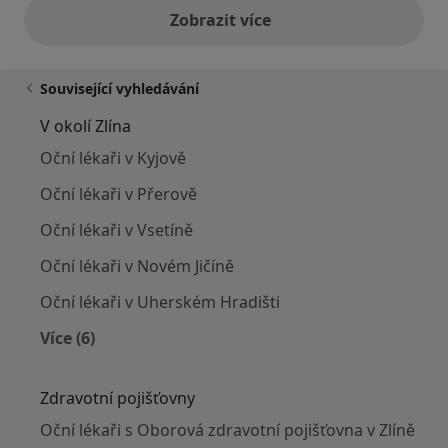
Zobrazit více
výše uvedené názory
Související vyhledávání
V okolí Zlína
Oční lékaři v Kyjově
Oční lékaři v Přerově
Oční lékaři v Vsetíně
Oční lékaři v Novém Jičíně
Oční lékaři v Uherském Hradišti
Více (6)
Více v kategorii: V okolí Zlína
Zdravotní pojišťovny
Oční lékaři s Oborová zdravotní pojišťovna v Zlíně