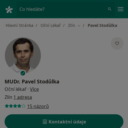
Hla
Co hledáte?
Hlavní Stránka
Oční Lékař
Zlín
Pavel Stodůlka
Změna města
MUDr.
Pavel Stodůlka
o specializacích
Oční lékař
·
Více
Zlín
1 adresa
15 názorů
Kontaktní údaje