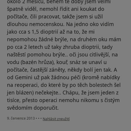
okolo 2 měsíců, během té doby jsem velmi
špatně viděl, nemohl řídit ani koukat do
počítače, čili pracovat, takže jsem si užil
dlouhou nemocenskou. Na jedno oko vidím
jako cca s 1,5 dioptrií až na to, že mi
nepomohou žádné brýle, na druhém oku mám
po cca 2 letech už taky zhruba dioptrii, tady
naštěstí pomohou brýle.. oči jsou citlivější, na
vodu (bazén hrůza), kouř, snáz se unaví u
počítače, častější záněty, někdy bolí jen tak. A
od Gemini už pak žádnou péči (kromě nabídky
na reoperaci, do které by po těch bolestech šel
jen blázen) nečekejte.. Chápu, že jsem jeden z
tisíce, přesto operaci nemohu nikomu s čistým
svědomím doporučit.
podle názoru uživatele Váš účet byl odstraněn
9. července 2013
•
•
•
Nahlásit zneužití