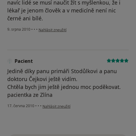
navíc lidé se musí naučit žít s myšlenkou, že i
lékař je jenom člověk a v medicíně není nic
černé ani bílé.
podle názoru uživatele Váš účet byl odstraněn
9. srpna 2010
•
•
•
Nahlásit zneužití
Pacient
Jedině díky panu primáři Stodůlkovi a panu
doktoru Čejkovi ještě vidím.
Chtěla bych jim ještě jednou moc poděkovat.
pacientka ze Zlína
podle názoru uživatele Pacient
17. června 2010
•
•
•
Nahlásit zneužití