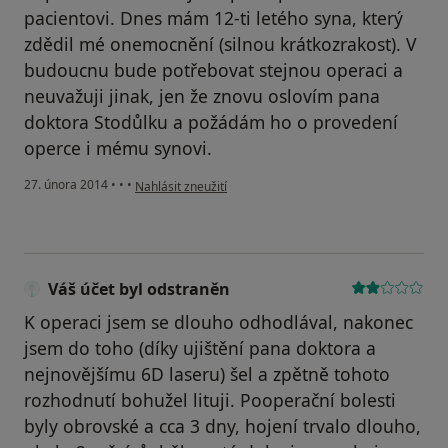
pacientovi. Dnes mám 12-ti letého syna, který
zdědil mé onemocnění (silnou krátkozrakost). V
budoucnu bude potřebovat stejnou operaci a
neuvažuji jinak, jen že znovu oslovím pana
doktora Stodůlku a požádám ho o provedení
operce i mému synovi.
podle názoru uživatele Váš účet byl odstraněn
27. února 2014
•
•
•
Nahlásit zneužití
Váš účet byl odstraněn
K operaci jsem se dlouho odhodlával, nakonec
jsem do toho (díky ujištění pana doktora a
nejnovějšímu 6D laseru) šel a zpětně tohoto
rozhodnutí bohužel lituji. Pooperační bolesti
byly obrovské a cca 3 dny, hojení trvalo dlouho,