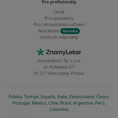
Pro profesionály
Ceník
Pro specialisty
Pro zdravotnická zařízení
Noa Notes
Novinka
Centrum nápovědy
Kontakt
ZnamyLekar - Hlavní stránka
ZnanyLekarz Sp. z o.o.
ul. Kolejowa 5/7
01-217 Warszawa, Polska
se otevře v nové záložce
se otevře v nové záložce
se otevře v nové záložce
se otevře v nové záložce
se otevře v 
se o
Polska
,
Türkiye
,
España
,
Italia
,
Deutschland
,
Česko
,
se otevře v nové záložce
se otevře v nové záložce
se otevře v nové záložce
se otevře v nové záložc
se otevře v 
se ote
Portugal
,
México
,
Chile
,
Brasil
,
Argentina
,
Perú
,
se otevře v nové záložce
Colombia