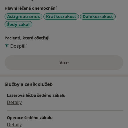
Hlavní léčená onemocnění
Astigmatismus
Krátkozrakost
Dalekozrakost
Šedý zákal
Pacienti, které ošetřuji
Dospělí
Více
o zkušenostech
Služby a ceník služeb
Laserová léčba šedého zákalu
Detaily
Operace šedého zákalu
Detaily