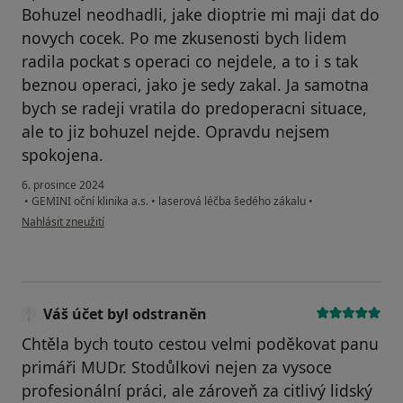
Bohuzel neodhadli, jake dioptrie mi maji dat do
novych cocek. Po me zkusenosti bych lidem
radila pockat s operaci co nejdele, a to i s tak
beznou operaci, jako je sedy zakal. Ja samotna
bych se radeji vratila do predoperacni situace,
ale to jiz bohuzel nejde. Opravdu nejsem
spokojena.
6. prosince 2024
•
GEMINI oční klinika a.s.
•
laserová léčba šedého zákalu
•
podle názoru uživatele IJ
Nahlásit zneužití
Váš účet byl odstraněn
Chtěla bych touto cestou velmi poděkovat panu
primáři MUDr. Stodůlkovi nejen za vysoce
profesionální práci, ale zároveň za citlivý lidský