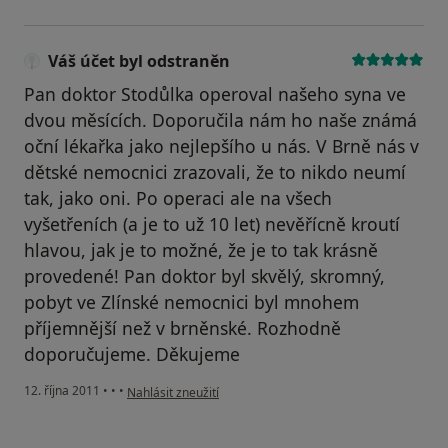
Váš účet byl odstraněn
Pan doktor Stodůlka operoval našeho syna ve
dvou měsících. Doporučila nám ho naše známá
oční lékařka jako nejlepšího u nás. V Brně nás v
dětské nemocnici zrazovali, že to nikdo neumí
tak, jako oni. Po operaci ale na všech
vyšetřeních (a je to už 10 let) nevěřícně kroutí
hlavou, jak je to možné, že je to tak krásně
provedené! Pan doktor byl skvělý, skromný,
pobyt ve Zlínské nemocnici byl mnohem
příjemnější než v brněnské. Rozhodně
doporučujeme. Děkujeme
podle názoru uživatele Váš účet byl odstraněn
12. října 2011
•
•
•
Nahlásit zneužití