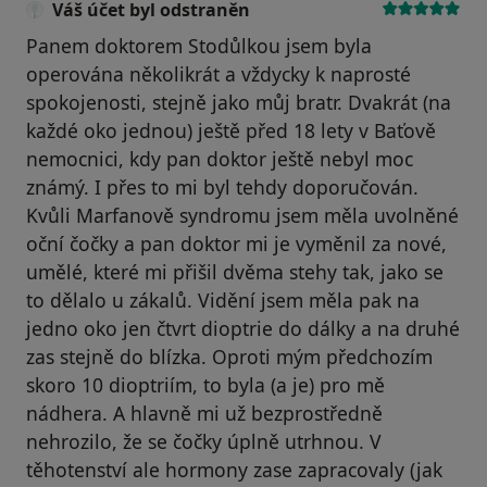
Váš účet byl odstraněn
Panem doktorem Stodůlkou jsem byla
operována několikrát a vždycky k naprosté
spokojenosti, stejně jako můj bratr. Dvakrát (na
každé oko jednou) ještě před 18 lety v Baťově
nemocnici, kdy pan doktor ještě nebyl moc
známý. I přes to mi byl tehdy doporučován.
Kvůli Marfanově syndromu jsem měla uvolněné
oční čočky a pan doktor mi je vyměnil za nové,
umělé, které mi přišil dvěma stehy tak, jako se
to dělalo u zákalů. Vidění jsem měla pak na
jedno oko jen čtvrt dioptrie do dálky a na druhé
zas stejně do blízka. Oproti mým předchozím
skoro 10 dioptriím, to byla (a je) pro mě
nádhera. A hlavně mi už bezprostředně
nehrozilo, že se čočky úplně utrhnou. V
těhotenství ale hormony zase zapracovaly (jak