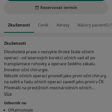
Rezervovat termín
Zkušenosti
Ceník
Adresy
Názory pacientů (
Zkušenosti
Dlouholetá praxe v nezvykle široké škále očních
operací - od laserových korekcí očních vad až po
transplantace rohovky a operace šedého zákalu.
Inovátor oční chirurgie.
Několik očních operací provedl jako první oční chirurg
na světě a řadu očních operací zavedl jako první v ČR.
Přednáší na prestižních mezinárodních očních
O mně
kongresech a vyučuje v kurzech pro zahraniční oční
Více
lékaře.
Odborník na:
Oftalmologie