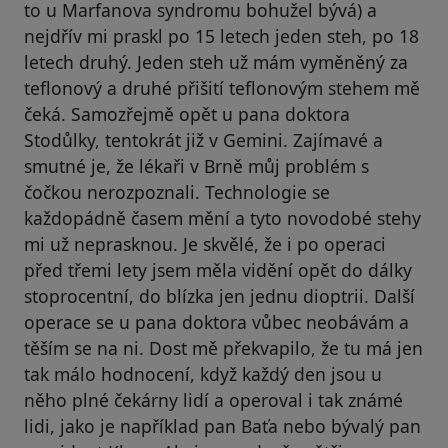
to u Marfanova syndromu bohužel bývá) a
nejdřív mi praskl po 15 letech jeden steh, po 18
letech druhý. Jeden steh už mám vyměněný za
teflonový a druhé přišití teflonovým stehem mě
čeká. Samozřejmě opět u pana doktora
Stodůlky, tentokrát již v Gemini. Zajímavé a
smutné je, že lékaři v Brně můj problém s
čočkou nerozpoznali. Technologie se
každopádně časem mění a tyto novodobé stehy
mi už neprasknou. Je skvělé, že i po operaci
před třemi lety jsem měla vidění opět do dálky
stoprocentní, do blízka jen jednu dioptrii. Další
operace se u pana doktora vůbec neobávám a
těším se na ni. Dost mě překvapilo, že tu má jen
tak málo hodnocení, když každý den jsou u
něho plné čekárny lidí a operoval i tak známé
lidi, jako je například pan Baťa nebo bývalý pan