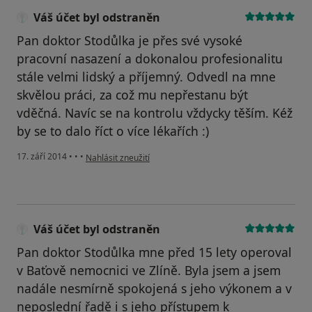
Váš účet byl odstraněn
Pan doktor Stodůlka je přes své vysoké
pracovní nasazení a dokonalou profesionalitu
stále velmi lidský a příjemný. Odvedl na mne
skvělou práci, za což mu nepřestanu být
vděčná. Navíc se na kontrolu vždycky těším. Kéž
by se to dalo říct o více lékařích :)
podle názoru uživatele Váš účet byl odstraněn
17. září 2014
•
•
•
Nahlásit zneužití
Váš účet byl odstraněn
Pan doktor Stodůlka mne před 15 lety operoval
v Baťově nemocnici ve Zlíně. Byla jsem a jsem
nadále nesmírně spokojená s jeho výkonem a v
neposlední řadě i s jeho přístupem k