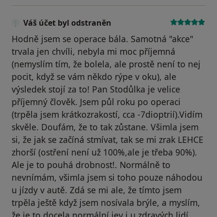
Váš účet byl odstraněn
Hodně jsem se operace bála. Samotná "akce"
trvala jen chvíli, nebyla mi moc příjemná
(nemyslím tím, že bolela, ale prostě není to nej
pocit, když se vám někdo rýpe v oku), ale
výsledek stojí za to! Pan Stodůlka je velice
příjemný člověk. Jsem půl roku po operaci
(trpěla jsem krátkozrakostí, cca -7dioptrií).Vidím
skvěle. Doufám, že to tak zůstane. Všimla jsem
si, že jak se začíná stmívat, tak se mi zrak LEHCE
zhorší (ostření není už 100%,ale je třeba 90%).
Ale je to pouhá drobnost!. Normálně to
nevnímám, všimla jsem si toho pouze náhodou
u jízdy v autě. Zdá se mi ale, že tímto jsem
trpěla ještě když jsem nosívala brýle, a myslím,
že je to docela normální jev i u zdravých lidí.