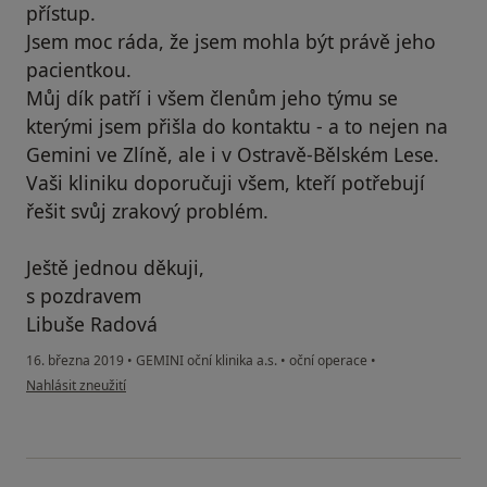
přístup.
Jsem moc ráda, že jsem mohla být právě jeho
pacientkou.
Můj dík patří i všem členům jeho týmu se
kterými jsem přišla do kontaktu - a to nejen na
Gemini ve Zlíně, ale i v Ostravě-Bělském Lese.
Vaši kliniku doporučuji všem, kteří potřebují
řešit svůj zrakový problém.
Ještě jednou děkuji,
s pozdravem
Libuše Radová
16. března 2019
•
GEMINI oční klinika a.s.
•
oční operace
•
podle názoru uživatele Váš účet byl odstraněn
Nahlásit zneužití