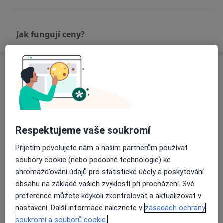
Jak fungují ceny?
Adresa
GEMINI oční klinika a.s.
U Gemini 360,
Zlín
760 01
Respektujeme vaše soukromí
Přiblížit mapu
se otevře v nové záložce
Přijetím povolujete nám a našim partnerům používat
soubory cookie (nebo podobné technologie) ke
Dostupnost
Na této adrese online kalendář není aktivní
shromažďování údajů pro statistické účely a poskytování
Co mám v takové situaci udělat?
obsahu na základě vašich zvyklostí při procházení. Své
preference můžete kdykoli zkontrolovat a aktualizovat v
nastavení. Další informace naleznete v
zásadách ochrany
Způsoby platby (soukromé návštěvy)
soukromí a souborů cookie.