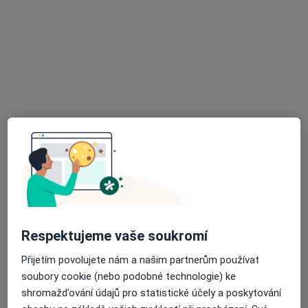
MUDr. Eva Tvrdoňová
Oční lékař
Františkánská 163, Uherské Hradiště
•
Mapa
Oční UH, s.r.o.
Odstranění výrůstku laserem/excize
Cena nebyla přidána
Tento specialista nenabízí online rezervaci termínu na této adrese.
Rezervovat termín
Respektujeme vaše soukromí
Přijetím povolujete nám a našim partnerům používat
soubory cookie (nebo podobné technologie) ke
shromažďování údajů pro statistické účely a poskytování