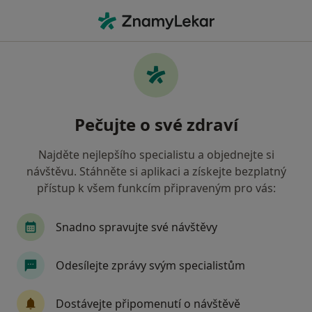
Hla
Oční Lékař • Uherské Hradiště, zlínský
Filtry
Mapa
Oční lékař Uherské Hradiště
Pečujte o své zdraví
Jak řadíme výsledky vyhledávání?
Najděte nejlepšího specialistu a objednejte si
návštěvu. Stáhněte si aplikaci a získejte bezplatný
Jakou pojišťovnu máte?
přístup k všem funkcím připraveným pro vás:
Zdravotní pojišťovna ministerstva vnitra ČR
V
Snadno spravujte své návštěvy
Odesílejte zprávy svým specialistům
Dostávejte připomenutí o návštěvě