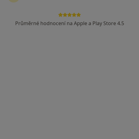
Průměrné hodnocení na Apple a Play Store 4.5
MUDr. Hana Sikorová
Oční lékař
10 názorů
Partyzánů 2174, Uherský Brod
•
Mapa
Městská nemocnice s poliklinikou Uh. Brod, s.r.o.
Tento specialista nenabízí online rezervaci termínu na této adrese.
Rezervovat termín