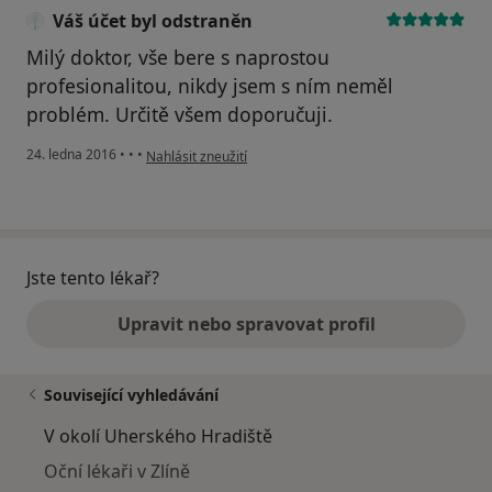
Váš účet byl odstraněn
Milý doktor, vše bere s naprostou
profesionalitou, nikdy jsem s ním neměl
problém. Určitě všem doporučuji.
podle názoru uživatele Váš účet byl odstraněn
24. ledna 2016
•
•
•
Nahlásit zneužití
Jste tento lékař?
Upravit nebo spravovat profil
Související vyhledávání
V okolí Uherského Hradiště
Oční lékaři v Zlíně