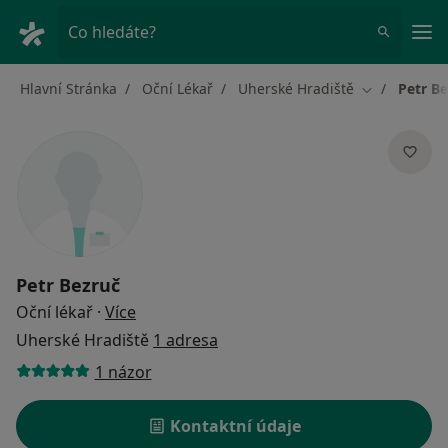
Hla
Co hledáte?
Hlavní Stránka
Oční Lékař
Uherské Hradiště
Petr B
Změna měst
Petr Bezruč
o specializacích
Oční lékař
·
Více
Uherské Hradiště
1 adresa
1 názor
Kontaktní údaje