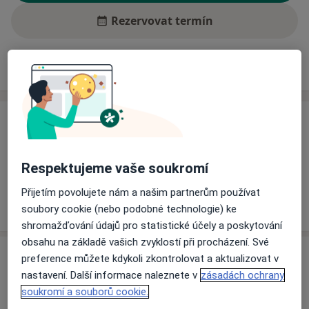
Rezervovat termín
Ceník
Adresy
Názory pacientů (1)
Ceník
Informace o službách a cenách nejsou k dispozici
Respektujeme vaše soukromí
Tento specialista ještě nepřidával žádné informace o
svých službách.
Přijetím povolujete nám a našim partnerům používat
soubory cookie (nebo podobné technologie) ke
shromažďování údajů pro statistické účely a poskytování
obsahu na základě vašich zvyklostí při procházení. Své
Adresa
preference můžete kdykoli zkontrolovat a aktualizovat v
nastavení. Další informace naleznete v
zásadách ochrany
Ordinace
soukromí a souborů cookie.
Uherské Hradiště