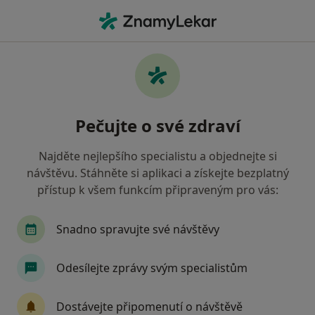
Hla
Oční Lékař • Uherské Hradiště, zlínský
Filtry
• 1
Mapa
Doporučení oční lékaři s Vojenská zdravotní
Pečujte o své zdraví
pojišťovna ČR Uherské Hradiště
Jak řadíme výsledky vyhledávání?
Najděte nejlepšího specialistu a objednejte si
návštěvu. Stáhněte si aplikaci a získejte bezplatný
přístup k všem funkcím připraveným pro vás:
Snadno spravujte své návštěvy
Odesílejte zprávy svým specialistům
MUDr. Petr Krejčiřík
Dostávejte připomenutí o návštěvě
Oční lékař