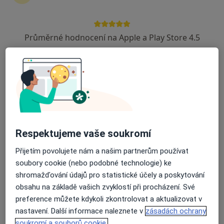
10 názorů
Masarykovo nám. 201, Uherský Brod
•
Mapa
Průměrné hodnocení na Apple a Play Store 4.5
Ordinace
Tento specialista nenabízí online rezervaci termínu na této adrese.
Rezervovat termín
Respektujeme vaše soukromí
Přijetím povolujete nám a našim partnerům používat
soubory cookie (nebo podobné technologie) ke
shromažďování údajů pro statistické účely a poskytování
obsahu na základě vašich zvyklostí při procházení. Své
Jana Procházková
preference můžete kdykoli zkontrolovat a aktualizovat v
Oční lékař
nastavení. Další informace naleznete v
zásadách ochrany
Uherské Hradiště
•
Mapa
soukromí a souborů cookie.