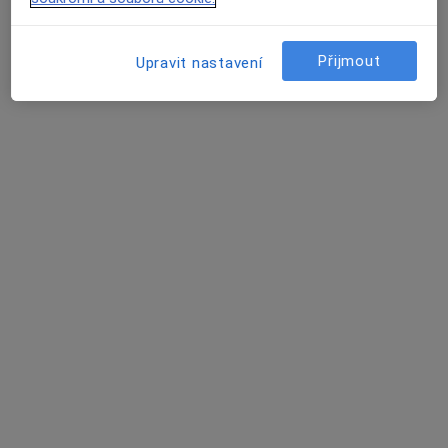
Ordinace
Tento specialista nenabízí online rezervaci termínu na této adrese.
Přijmout
Upravit nastavení
Rezervovat termín
Petr Bezruč
Oční lékař
1 názor
Uherské Hradiště
•
Mapa
Ordinace