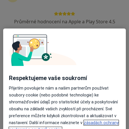
6 názorů
Na Zápovědi 512, Uherské Hradiště
•
Mapa
Průměrné hodnocení na Apple a Play Store 4.5
DERMA PRIMA s.r.o.
Tento specialista nenabízí online rezervaci termínu na této adrese.
Rezervovat termín
Respektujeme vaše soukromí
Přijetím povolujete nám a našim partnerům používat
soubory cookie (nebo podobné technologie) ke
shromažďování údajů pro statistické účely a poskytování
obsahu na základě vašich zvyklostí při procházení. Své
Jitka Červinková
preference můžete kdykoli zkontrolovat a aktualizovat v
Dermatolog
nastavení. Další informace naleznete v
zásadách ochrany
7 názorů