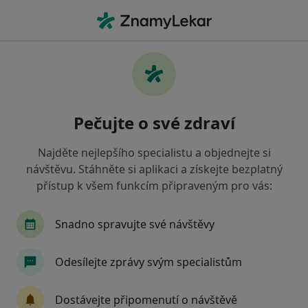
Hla
Dermatolog • Uherské Hradiště, zlínský
Filtry
• 1
Mapa
Doporučení dermatologové s Vojenská
Pečujte o své zdraví
zdravotní pojišťovna ČR Uherské Hradiště
Jak řadíme výsledky vyhledávání?
Najděte nejlepšího specialistu a objednejte si
návštěvu. Stáhněte si aplikaci a získejte bezplatný
přístup k všem funkcím připraveným pro vás:
Snadno spravujte své návštěvy
Odesílejte zprávy svým specialistům
MUDr. Štěpán Hrňa
Dostávejte připomenutí o návštěvě
·
Více
Dermatolog