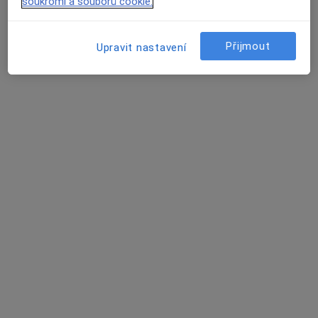
soukromí a souborů cookie.
U Brány 243, Uherské Hradiště
•
Mapa
Ordinace
Přijmout
Upravit nastavení
Tento specialista nenabízí online rezervaci termínu na této adrese.
Rezervovat termín
DERMA PRIMA s.r.o.
Dermatolog
6 názorů
Na Zápovědi 512, Uherské Hradiště
•
Mapa