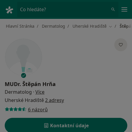
Hla
Co hledáte?
Hlavní Stránka
Dermatolog
Uherské Hradiště
Štěpá
Změna měs
MUDr.
Štěpán Hrňa
o specializacích
Dermatolog
·
Více
Uherské Hradiště
2 adresy
6 názorů
Kontaktní údaje