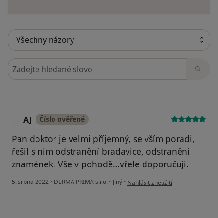
Hledejte v názorech
AJ
Číslo ověřené
A
Pan doktor je velmi příjemný, se vším poradi,
řešil s nim odstranění bradavice, odstranění
znamének. Vše v pohodě…vřele doporučuji.
podle názoru uživatele AJ
5. srpna 2022
•
DERMA PRIMA s.r.o.
•
Jiný
•
Nahlásit zneužití