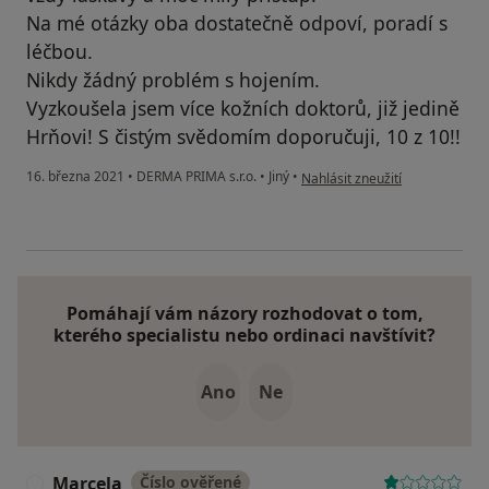
Na mé otázky oba dostatečně odpoví, poradí s
léčbou.
Nikdy žádný problém s hojením.
Vyzkoušela jsem více kožních doktorů, již jedině
Hrňovi! S čistým svědomím doporučuji, 10 z 10!!
podle názoru uživatele Olga
16. března 2021
•
DERMA PRIMA s.r.o.
•
Jiný
•
Nahlásit zneužití
Pomáhají vám názory rozhodovat o tom,
kterého specialistu nebo ordinaci navštívit?
Ano
Ne
Marcela
Číslo ověřené
M