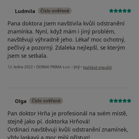
Ludmila
Číslo ověřené
L
Pana doktora jsem navštívila kvůli odstranění
znamínka. Nyní, když mám i jiný problém,
navštěvuji výhradně jeho. Lékař moc ochotný,
pečlivý a pozorný. Zdaleka nejlepší, se kterým
jsem se setkala.
podle názoru uživatele Ludmila
12. ledna 2022
•
DERMA PRIMA s.r.o.
•
Jiný
•
Nahlásit zneužití
Olga
Číslo ověřené
O
Pan doktor Hrňa je profesionál na svém místě,
stejně jako pí. doktorka Hrňová!
Ordinaci navštěvuji kvůli odstranění znamínek,
vždy laskavý a moc milý přístup!