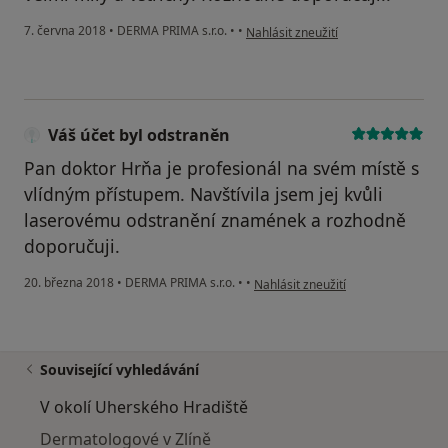
podle názoru uživatele Váš účet byl
7. června 2018
•
DERMA PRIMA s.r.o.
•
•
Nahlásit zneužití
Váš účet byl odstraněn
Pan doktor Hrňa je profesionál na svém místě s
vlídným přístupem. Navštívila jsem jej kvůli
laserovému odstranění znamének a rozhodně
doporučuji.
podle názoru uživatele Váš účet by
20. března 2018
•
DERMA PRIMA s.r.o.
•
•
Nahlásit zneužití
Související vyhledávání
V okolí Uherského Hradiště
Dermatologové v Zlíně