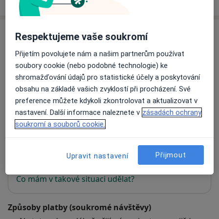
Adresy (2)
Respektujeme vaše soukromí
Přijetím povolujete nám a našim partnerům používat
Adresa 1
Adresa 2
soubory cookie (nebo podobné technologie) ke
shromažďování údajů pro statistické účely a poskytování
obsahu na základě vašich zvyklostí při procházení. Své
DERMA PRIMA s.r.o.
preference můžete kdykoli zkontrolovat a aktualizovat v
Na Zápovědi 512,
Uherské Hradiště
68601
nastavení. Další informace naleznete v
zásadách ochrany
soukromí a souborů cookie.
Přiblížit mapu
se otevře v nové záložce
Přijmout
Upravit nastavení
Dostupnost
Na této adrese online kalendář není aktivní
Co mám v takové situaci udělat?
Způsoby platby (soukromé návštěvy)