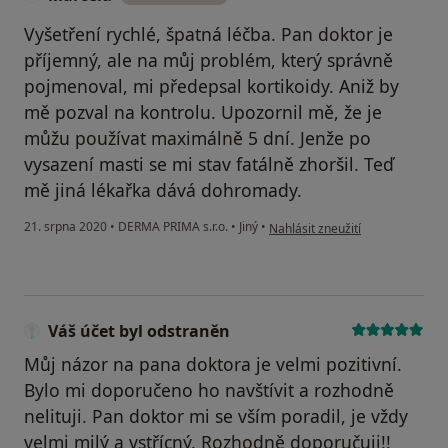
Vyšetření rychlé, špatná léčba. Pan doktor je
příjemný, ale na můj problém, který správně
pojmenoval, mi předepsal kortikoidy. Aniž by
mě pozval na kontrolu. Upozornil mě, že je
můžu používat maximálně 5 dní. Jenže po
vysazení masti se mi stav fatálně zhoršil. Teď
mě jiná lékařka dává dohromady.
podle názoru uživatele Marcela
21. srpna 2020
•
DERMA PRIMA s.r.o.
•
Jiný
•
Nahlásit zneužití
Váš účet byl odstraněn
Můj názor na pana doktora je velmi pozitivní.
Bylo mi doporučeno ho navštívit a rozhodně
nelituji. Pan doktor mi se vším poradil, je vždy
velmi milý a vstřícný. Rozhodně doporučuji!!