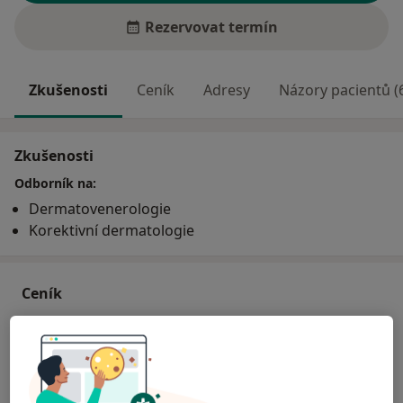
Rezervovat termín
Zkušenosti
Ceník
Adresy
Názory pacientů (
Zkušenosti
Odborník na:
Dermatovenerologie
Korektivní dermatologie
Ceník
Informace o službách a cenách nejsou k dispozici
Tento specialista ještě nepřidával žádné informace o
svých službách.