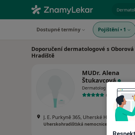
specializ
Dostupné termíny
Pojištění
•
1
Doporučení dermatologové s Oborová 
Hradiště
MUDr. Alena
Štukavcová
Dermatolog
6 názorů
J. E. Purkyně 365, Uherské Hradiště
•
Ma
Uherskohradišťská nemocnice a. s.
Respekt