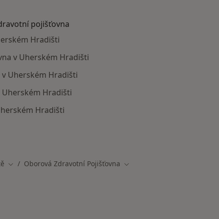
dravotní pojišťovna
herském Hradišti
ovna v Uherském Hradišti
a v Uherském Hradišti
v Uherském Hradišti
Uherském Hradišti
ají smlouvu s Oborová zdravotní pojišťovna
tě
Oborová Zdravotní Pojišťovna
Změna města
Změna města