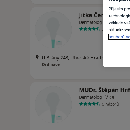
Přijetím p
Jitka Červinková
technologi
Dermatolog
základě vaš
7 názorů
aktualizova
souborů co
U Brány 243, Uherské Hradiště
•
Mapa
Ordinace
MUDr. Štěpán Hr
·
Více
Dermatolog
6 názorů