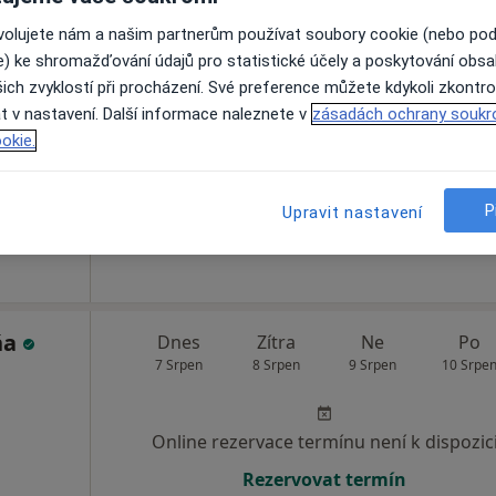
ovolujete nám a našim partnerům používat soubory cookie (nebo po
Dnes
Zítra
Ne
Po
e) ke shromažďování údajů pro statistické účely a poskytování obs
7 Srpen
8 Srpen
9 Srpen
10 Srpe
ich zvyklostí při procházení. Své preference můžete kdykoli zkontro
t v nastavení. Další informace naleznete v
zásadách ochrany soukr
okie.
Online rezervace termínu není k dispozic
Rezervovat termín
P
Upravit nastavení
ňa
Dnes
Zítra
Ne
Po
7 Srpen
8 Srpen
9 Srpen
10 Srpe
Online rezervace termínu není k dispozic
Rezervovat termín