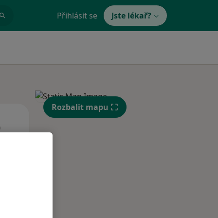
Přihlásit se
Jste lékař?
Rozbalit mapu
Út
St
Čt
n
11 Srpen
12 Srpen
13 Srpen
i