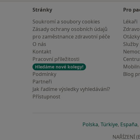
Stránky
Pro pa
Soukromí a soubory cookies
Lékaři
Zásady ochrany osobních údajů
Zdravot
pro zaměstnance zdravotní péče
Otázky
O nás
Služby
Kontakt
Nemoc
Pracovní příležitosti
Centr
Mobilní
Hledáme nové kolegy!
Podmínky
Blog p
Partneři
Jak řadíme výsledky vyhledávání?
Přístupnost
se otevře v nové 
se otevře
s
Polska
,
Türkiye
,
España
,
NAŘÍZENÍ (E