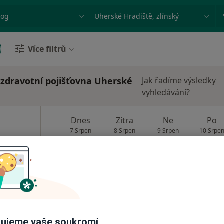
ace, nemoc nebo příjmení
Město nebo region
Více filtrů
zdravotní pojišťovna Uherské
Jak řadíme výsledky
vyhledávání?
Dnes
Zítra
Ne
Po
7 Srpen
8 Srpen
9 Srpen
10 Srpe
Online rezervace termínu není k dispozic
Rezervovat termín
pa
ujeme vaše soukromí