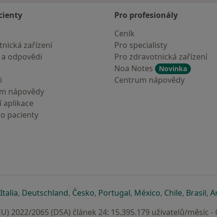
cienty
Pro profesionály
Ceník
nická zařízení
Pro specialisty
 a odpovědi
Pro zdravotnická zařízení
Noa Notes
Novinka
i
Centrum nápovědy
um nápovědy
 aplikace
ro pacienty
záložce
 v nové záložce
e otevře v nové záložce
se otevře v nové záložce
se otevře v nové záložce
se otevře v nové záložce
se otevře v nové záložc
se otevře v nov
se otevře
se 
Italia
,
Deutschland
,
Česko
,
Portugal
,
México
,
Chile
,
Brasil
,
A
U) 2022/2065 (DSA) článek 24: 15.395.179 uživatelů/měsíc -