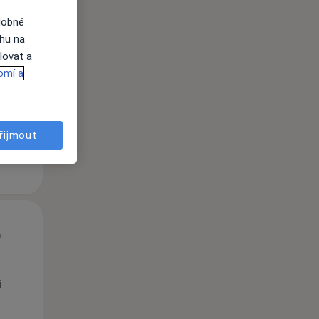
dobné
Út
St
Čt
ahu na
n
11 Srpen
12 Srpen
13 Srpen
lovat a
omí a
i
řijmout
Út
St
Čt
n
11 Srpen
12 Srpen
13 Srpen
i