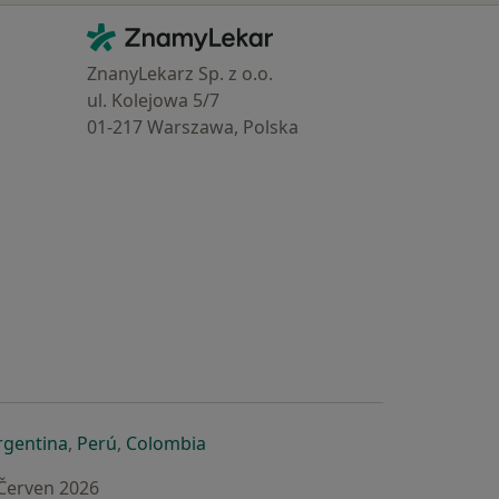
Kontakt
ZnamyLekar - Hlavní stránka
ZnanyLekarz Sp. z o.o.
ul. Kolejowa 5/7
01-217 Warszawa, Polska
e
é záložce
 v nové záložce
otevře v nové záložce
se otevře v nové záložce
se otevře v nové záložce
se otevře v nové záložce
rgentina
,
Perú
,
Colombia
 Červen 2026