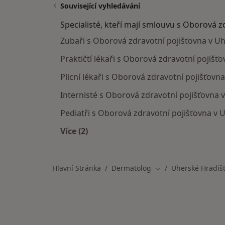
Související vyhledávání
Specialisté, kteří mají smlouvu s Oborová z
Zubaři s Oborová zdravotní pojišťovna v U
Praktičtí lékaři s Oborová zdravotní pojišť
Plicní lékaři s Oborová zdravotní pojišťovn
Internisté s Oborová zdravotní pojišťovna 
Pediatři s Oborová zdravotní pojišťovna v 
Více (2)
Více v kategorii: Specialisté, kteří m
Hlavní Stránka
Dermatolog
Uherské Hradiš
Změna města