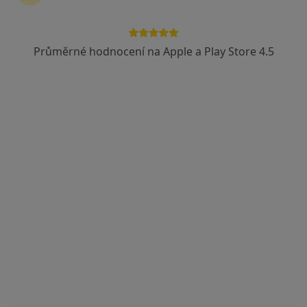
U polikliniky 1289, Veselí nad Moravou
•
Mapa
surgery s.r.o., odborný lékař - chirurg
Průměrné hodnocení na Apple a Play Store 4.5
Tato klinika nemá specialisty s dostupnými termíny v online kalendáři
Zobrazit profil
MUDr. Miloslav Surýnek
Chirurg
14 názorů
U polikliniky 1289, Veselí nad Moravou
•
Mapa