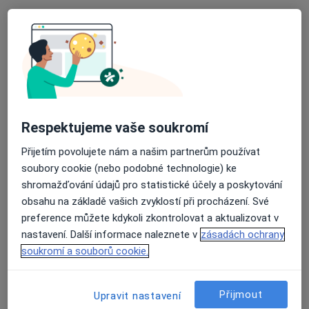
surgery s.r.o., odborný lékař - chirurg
Tento specialista nenabízí online rezervaci termínu na této adrese.
Rezervovat termín
Respektujeme vaše soukromí
Přijetím povolujete nám a našim partnerům používat
soubory cookie (nebo podobné technologie) ke
shromažďování údajů pro statistické účely a poskytování
obsahu na základě vašich zvyklostí při procházení. Své
preference můžete kdykoli zkontrolovat a aktualizovat v
MUDr. Jan Smetka
nastavení. Další informace naleznete v
zásadách ochrany
Chirurg
soukromí a souborů cookie.
13 názorů
U polikliniky 1289, Veselí nad Moravou
•
Mapa
Přijmout
Upravit nastavení
Chirurgická ambulance