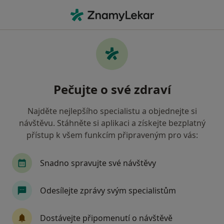
Hla
Chirurg • Uherské Hradiště, zlínský
Filtry
• 1
Mapa
Doporučení chirurgové s Oborová zdravotní
Pečujte o své zdraví
pojišťovna Uherské Hradiště
Jak řadíme výsledky vyhledávání?
Najděte nejlepšího specialistu a objednejte si
návštěvu. Stáhněte si aplikaci a získejte bezplatný
přístup k všem funkcím připraveným pro vás:
Snadno spravujte své návštěvy
Odesílejte zprávy svým specialistům
surgery s.r.o., odborný lékař - chirurg
Dostávejte připomenutí o návštěvě
Chirurg